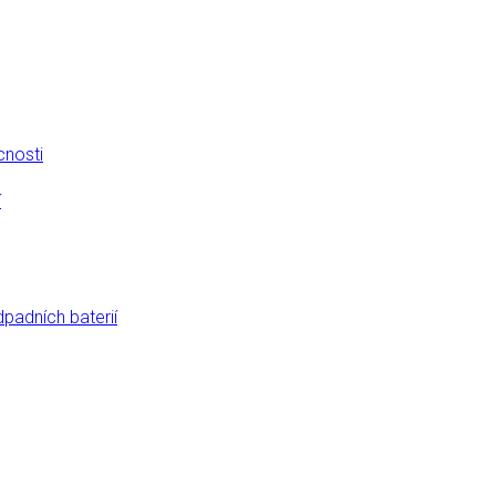
cnosti
í
dpadních baterií