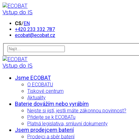
Vstup do IS
CS
/
EN
+420 233 332 787
ecobat@ecobat.cz
Vstup do IS
Jsme ECOBAT
O ECOBATU
Tiskové centrum
Aktuality
Baterie dovážím nebo vyrábím
Nejste si jistí, jestli máte zákonnou povinnost?
Přidejte se k ECOBATu
Platná legislativa, smluvní dokumenty
Jsem prodejcem baterií
Prodejci a sběr baterií