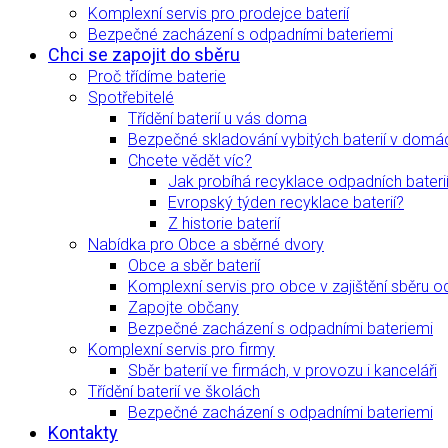
Komplexní servis pro prodejce baterií
Bezpečné zacházení s odpadními bateriemi
Chci se zapojit do sběru
Proč třídíme baterie
Spotřebitelé
Třídění baterií u vás doma
Bezpečné skladování vybitých baterií v domá
Chcete vědět víc?
Jak probíhá recyklace odpadních bateri
Evropský týden recyklace baterií?
Z historie baterií
Nabídka pro Obce a sběrné dvory
Obce a sběr baterií
Komplexní servis pro obce v zajištění sběru o
Zapojte občany
Bezpečné zacházení s odpadními bateriemi
Komplexní servis pro firmy
Sběr baterií ve firmách, v provozu i kanceláři
Třídění baterií ve školách
Bezpečné zacházení s odpadními bateriemi
Kontakty