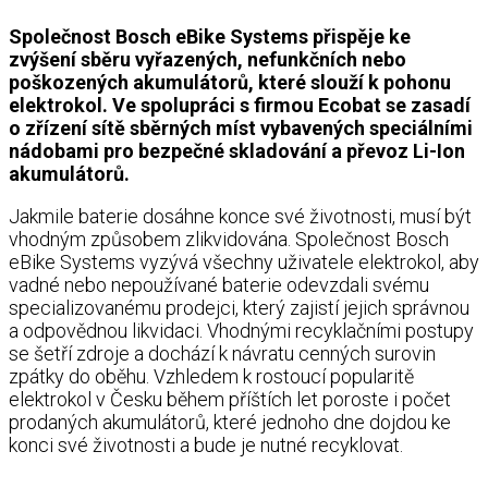
Společnost Bosch eBike Systems přispěje ke
zvýšení sběru vyřazených, nefunkčních nebo
poškozených akumulátorů, které slouží k pohonu
elektrokol. Ve spolupráci s firmou Ecobat se zasadí
o zřízení sítě sběrných míst vybavených speciálními
nádobami pro bezpečné skladování a převoz Li-Ion
akumulátorů.
Jakmile baterie dosáhne konce své životnosti, musí být
vhodným způsobem zlikvidována. Společnost Bosch
eBike Systems vyzývá všechny uživatele elektrokol, aby
vadné nebo nepoužívané baterie odevzdali svému
specializovanému prodejci, který zajistí jejich správnou
a odpovědnou likvidaci. Vhodnými recyklačními postupy
se šetří zdroje a dochází k návratu cenných surovin
zpátky do oběhu. Vzhledem k rostoucí popularitě
elektrokol v Česku během příštích let poroste i počet
prodaných akumulátorů, které jednoho dne dojdou ke
konci své životnosti a bude je nutné recyklovat.