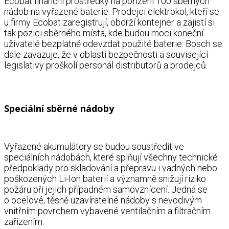
Ecobat finanční prostředky na pořízení 100 sběrných
nádob na vyřazené baterie. Prodejci elektrokol, kteří se
u firmy Ecobat zaregistrují, obdrží kontejner a zajistí si
tak pozici sběrného místa, kde budou moci koneční
uživatelé bezplatně odevzdat použité baterie. Bosch se
dále zavazuje, že v oblasti bezpečnosti a související
legislativy proškolí personál distributorů a prodejců.
Speciální sběrné nádoby
Vyřazené akumulátory se budou soustředit ve
speciálních nádobách, které splňují všechny technické
předpoklady pro skladování a přepravu i vadných nebo
poškozených Li-Ion baterií a významně snižují riziko
požáru při jejich případném samovznícení. Jedná se
o ocelové, těsně uzavíratelné nádoby s nevodivým
vnitřním povrchem vybavené ventilačním a filtračním
zařízením.