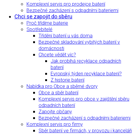
Komplexní servis pro prodejce baterií
Bezpečné zacházení s odpadními bateriemi
Chci se zapojit do sběru
Proč třídíme baterie
Spotřebitelé
Třídění baterií u vás doma
Bezpečné skladování vybitých baterií v
domácnosti
Chcete vědět víc?
Jak probíhá recyklace odpadních
baterií
Evropský týden recyklace baterií?
Z historie baterií
Nabídka pro Obce a sběrné dvory
Obce a sběr baterií
Komplexní servis pro obce v zajištění sběru
odpadních baterií
Zapojte občany
Bezpečné zacházení s odpadními bateriemi
Komplexní servis pro firmy
Sběr baterií ve firmách, v provozu i kanceláři