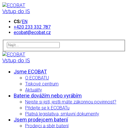
Vstup do IS
CS
/
EN
+420 233 332 787
ecobat@ecobat.cz
Vstup do IS
Jsme ECOBAT
O ECOBATU
Tiskové centrum
Aktuality
Baterie dovážím nebo vyrábím
Nejste si jistí, jestli máte zákonnou povinnost?
Přidejte se k ECOBATu
Platná legislativa, smluvní dokumenty
Jsem prodejcem baterií
Prodejci a sběr baterií