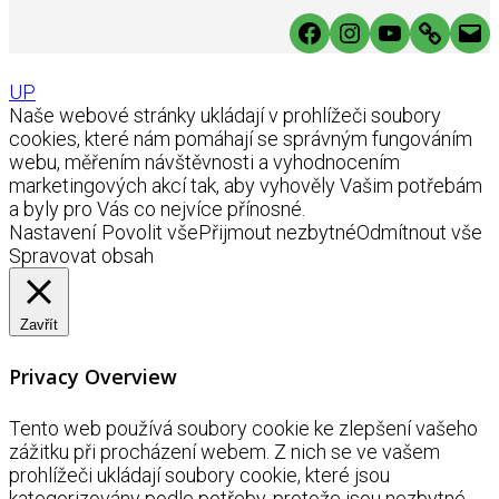
Facebook
Instagram
YouTube
Link
Mai
UP
Naše webové stránky ukládají v prohlížeči soubory
cookies, které nám pomáhají se správným fungováním
webu, měřením návštěvnosti a vyhodnocením
marketingových akcí tak, aby vyhověly Vašim potřebám
a byly pro Vás co nejvíce přínosné.
Nastavení
Povolit vše
Přijmout nezbytné
Odmítnout vše
Spravovat obsah
Zavřít
Privacy Overview
Tento web používá soubory cookie ke zlepšení vašeho
zážitku při procházení webem. Z nich se ve vašem
prohlížeči ukládají soubory cookie, které jsou
kategorizovány podle potřeby, protože jsou nezbytné