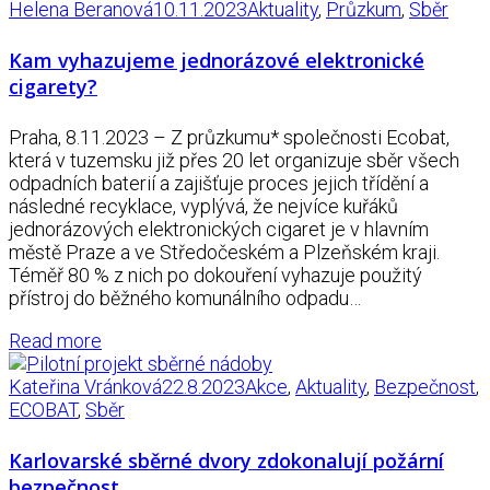
Helena Beranová
10.11.2023
Aktuality
,
Průzkum
,
Sběr
Kam vyhazujeme jednorázové elektronické
cigarety?
Praha, 8.11.2023 – Z průzkumu* společnosti Ecobat,
která v tuzemsku již přes 20 let organizuje sběr všech
odpadních baterií a zajišťuje proces jejich třídění a
následné recyklace, vyplývá, že nejvíce kuřáků
jednorázových elektronických cigaret je v hlavním
městě Praze a ve Středočeském a Plzeňském kraji.
Téměř 80 % z nich po dokouření vyhazuje použitý
přístroj do běžného komunálního odpadu…
Read more
Kateřina Vránková
22.8.2023
Akce
,
Aktuality
,
Bezpečnost
,
ECOBAT
,
Sběr
Karlovarské sběrné dvory zdokonalují požární
bezpečnost