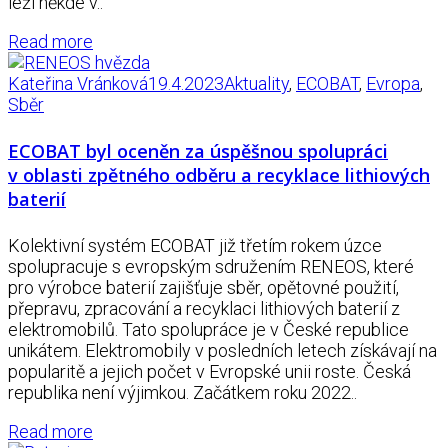
leží někde v..
Read more
Kateřina Vránková
19.4.2023
Aktuality
,
ECOBAT
,
Evropa
,
Sběr
ECOBAT byl oceněn za úspěšnou spolupráci
v oblasti zpětného odběru a recyklace lithiových
baterií
Kolektivní systém ECOBAT již třetím rokem úzce
spolupracuje s evropským sdružením RENEOS, které
pro výrobce baterií zajišťuje sběr, opětovné použití,
přepravu, zpracování a recyklaci lithiových baterií z
elektromobilů. Tato spolupráce je v České republice
unikátem. Elektromobily v posledních letech získávají na
popularitě a jejich počet v Evropské unii roste. Česká
republika není výjimkou. Začátkem roku 2022..
Read more