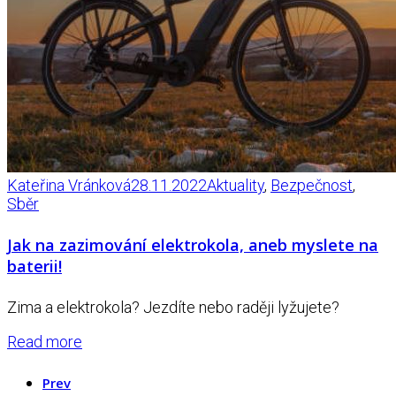
Kateřina Vránková
28.11.2022
Aktuality
,
Bezpečnost
,
Sběr
Jak na zazimování elektrokola, aneb myslete na
baterii!
Zima a elektrokola? Jezdíte nebo raději lyžujete?
Read more
Prev