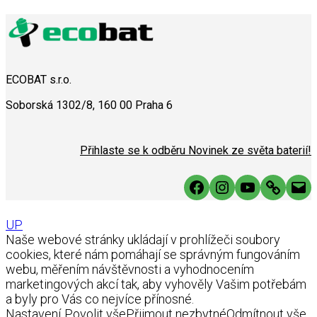
ECOBAT s.r.o.
Soborská 1302/8, 160 00 Praha 6
Přihlaste se k odběru Novinek ze světa baterií!
Facebook
Instagram
YouTube
Link
Mai
UP
Naše webové stránky ukládají v prohlížeči soubory
cookies, které nám pomáhají se správným fungováním
webu, měřením návštěvnosti a vyhodnocením
marketingových akcí tak, aby vyhověly Vašim potřebám
a byly pro Vás co nejvíce přínosné.
Nastavení
Povolit vše
Přijmout nezbytné
Odmítnout vše