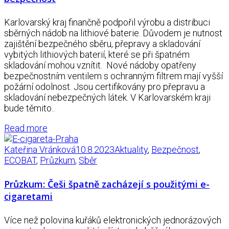
Karlovarský kraj finančně podpořil výrobu a distribuci
sběrných nádob na lithiové baterie. Důvodem je nutnost
zajištění bezpečného sběru, přepravy a skladování
vybitých lithiových baterií, které se při špatném
skladování mohou vznítit. Nové nádoby opatřeny
bezpečnostním ventilem s ochranným filtrem mají vyšší
požární odolnost. Jsou certifikovány pro přepravu a
skladování nebezpečných látek. V Karlovarském kraji
bude těmito..
Read more
Kateřina Vránková
10.8.2023
Aktuality
,
Bezpečnost
,
ECOBAT
,
Průzkum
,
Sběr
Průzkum: Češi špatně zacházejí s použitými e-
cigaretami
Více než polovina kuřáků elektronických jednorázových