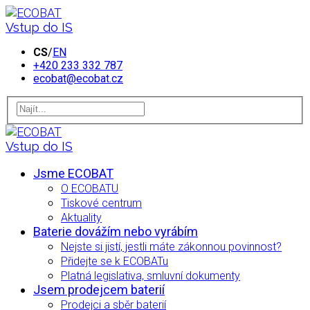
Vstup do IS
CS
/
EN
+420 233 332 787
ecobat@ecobat.cz
Vstup do IS
Jsme ECOBAT
O ECOBATU
Tiskové centrum
Aktuality
Baterie dovážím nebo vyrábím
Nejste si jistí, jestli máte zákonnou povinnost?
Přidejte se k ECOBATu
Platná legislativa, smluvní dokumenty
Jsem prodejcem baterií
Prodejci a sběr baterií