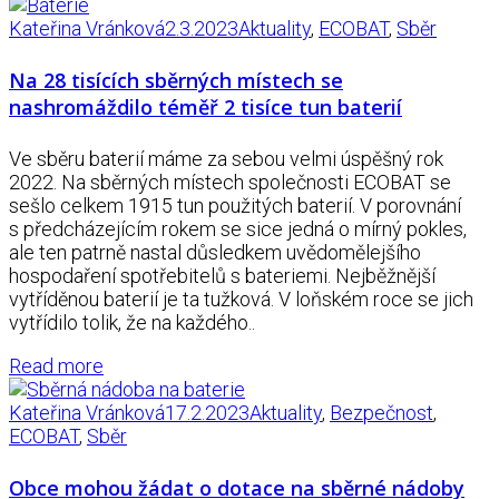
Kateřina Vránková
2.3.2023
Aktuality
,
ECOBAT
,
Sběr
Na 28 tisících sběrných místech se
nashromáždilo téměř 2 tisíce tun baterií
Ve sběru baterií máme za sebou velmi úspěšný rok
2022. Na sběrných místech společnosti ECOBAT se
sešlo celkem 1915 tun použitých baterií. V porovnání
s předcházejícím rokem se sice jedná o mírný pokles,
ale ten patrně nastal důsledkem uvědomělejšího
hospodaření spotřebitelů s bateriemi. Nejběžnější
vytříděnou baterií je ta tužková. V loňském roce se jich
vytřídilo tolik, že na každého..
Read more
Kateřina Vránková
17.2.2023
Aktuality
,
Bezpečnost
,
ECOBAT
,
Sběr
Obce mohou žádat o dotace na sběrné nádoby