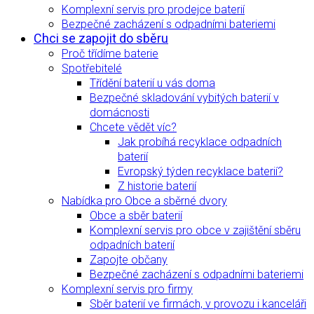
Komplexní servis pro prodejce baterií
Bezpečné zacházení s odpadními bateriemi
Chci se zapojit do sběru
Proč třídíme baterie
Spotřebitelé
Třídění baterií u vás doma
Bezpečné skladování vybitých baterií v
domácnosti
Chcete vědět víc?
Jak probíhá recyklace odpadních
baterií
Evropský týden recyklace baterií?
Z historie baterií
Nabídka pro Obce a sběrné dvory
Obce a sběr baterií
Komplexní servis pro obce v zajištění sběru
odpadních baterií
Zapojte občany
Bezpečné zacházení s odpadními bateriemi
Komplexní servis pro firmy
Sběr baterií ve firmách, v provozu i kanceláři