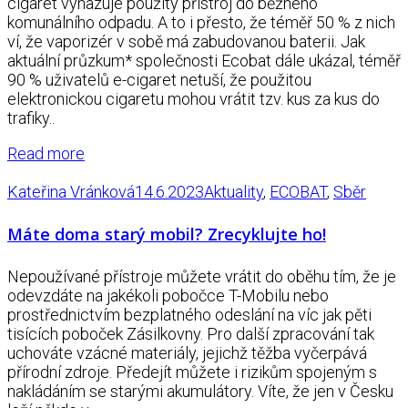
cigaret vyhazuje použitý přístroj do běžného
komunálního odpadu. A to i přesto, že téměř 50 % z nich
ví, že vaporizér v sobě má zabudovanou baterii. Jak
aktuální průzkum* společnosti Ecobat dále ukázal, téměř
90 % uživatelů e-cigaret netuší, že použitou
elektronickou cigaretu mohou vrátit tzv. kus za kus do
trafiky..
Read more
Kateřina Vránková
14.6.2023
Aktuality
,
ECOBAT
,
Sběr
Máte doma starý mobil? Zrecyklujte ho!
Nepoužívané přístroje můžete vrátit do oběhu tím, že je
odevzdáte na jakékoli pobočce T-Mobilu nebo
prostřednictvím bezplatného odeslání na víc jak pěti
tisících poboček Zásilkovny. Pro další zpracování tak
uchováte vzácné materiály, jejichž těžba vyčerpává
přírodní zdroje. Předejít můžete i rizikům spojeným s
nakládáním se starými akumulátory. Víte, že jen v Česku