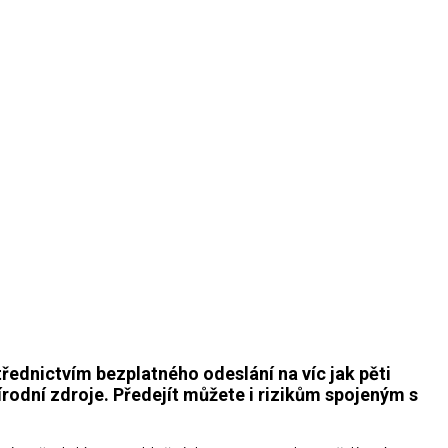
řednictvím bezplatného odeslání na víc jak pěti
írodní zdroje. Předejít můžete i rizikům spojeným s