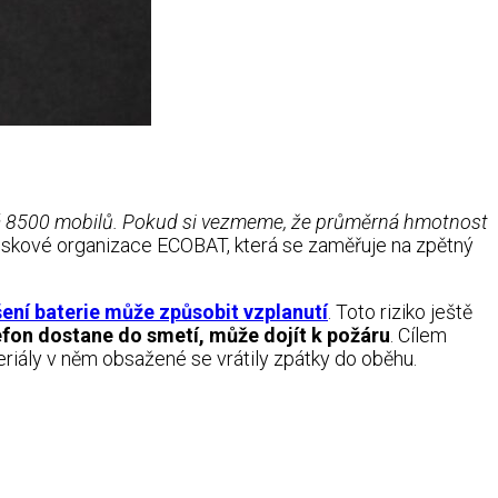
á 8500 mobilů. Pokud si vezmeme, že průměrná hmotnost
ziskové organizace ECOBAT, která se zaměřuje na zpětný
ení baterie může způsobit vzplanutí
. Toto riziko ještě
efon dostane do smetí, může dojít k požáru
. Cílem
teriály v něm obsažené se vrátily zpátky do oběhu.