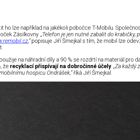
t ho lze například na jakékoli pobočce T-Mobilu. Společno
boček Zásilkovny.
„Telefon je jen nutné zabalit do krabičky, 
.remobil.cz
,”
popisuje Jiří Šmejkal s tím, že mobil lze ode
t.
použije na náhradní díly a 90 % se rozdrtí na materiál pro da
o, že
recyklací přispívají na dobročinné účely
.
„Za každý 
mobilnímu hospicu Ondrášek,”
říká Jiří Šmejkal.