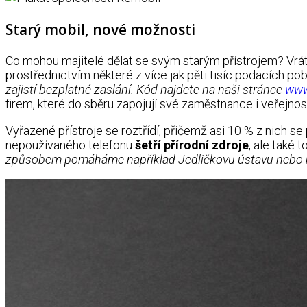
Starý mobil, nové možnosti
Co mohou majitelé dělat se svým starým přístrojem? Vráti
prostřednictvím některé z více jak pěti tisíc podacích po
zajistí bezplatné zaslání.
Kód najdete na naši stránce
www
firem, které do sběru zapojují své zaměstnance i veřejnos
Vyřazené přístroje se roztřídí, přičemž asi 10 % z nich se 
nepoužívaného telefonu
šetří přírodní zdroje
, ale také t
způsobem pomáháme například Jedličkovu ústavu nebo 