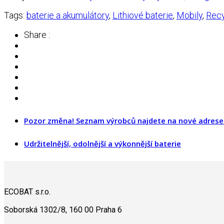
Tags:
baterie a akumulátory
,
Lithiové baterie
,
Mobily
,
Recy
Share :
Pozor změna! Seznam výrobců najdete na nové adrese
Udržitelnější, odolnější a výkonnější baterie
ECOBAT s.r.o.
Soborská 1302/8, 160 00 Praha 6