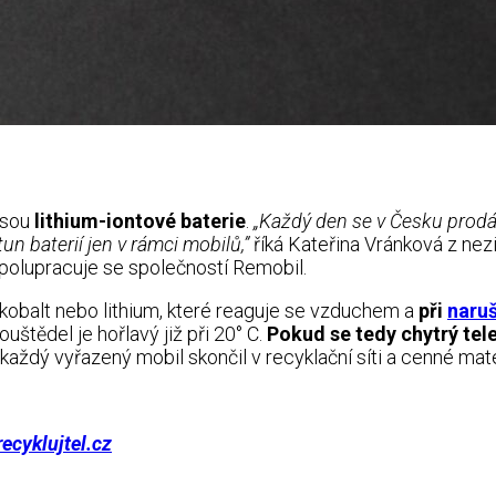
jsou
lithium-iontové baterie
.
„Každý den se v Česku prod
un baterií jen v rámci mobilů,”
říká Kateřina Vránková z ne
 spolupracuje se společností Remobil.
 kobalt nebo lithium, které reaguje se vzduchem a
při
naruš
uštědel je hořlavý již při 20° C.
Pokud se tedy chytrý tel
y každý vyřazený mobil skončil v recyklační síti a cenné ma
recyklujtel.cz