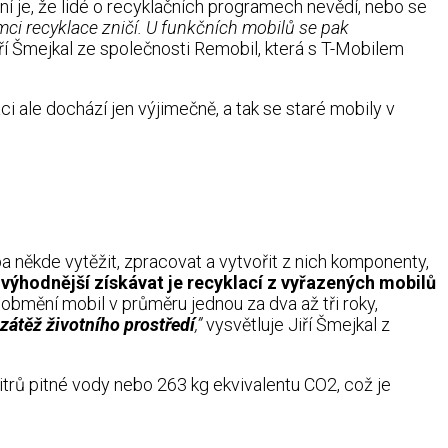
ní je, že lidé o recyklačních programech nevědí, nebo se
ci recyklace zničí.
U funkčních mobilů se pak
ří Šmejkal ze společnosti Remobil, která s T-Mobilem
aci ale dochází jen výjimečně, a tak se staré mobily v
eba někde vytěžit, zpracovat a vytvořit z nich komponenty,
m
výhodnější získávat je recyklací z vyřazených mobilů
bmění mobil v průměru jednou za dva až tři roky,
 zátěž životního prostředí
,”
vysvětluje Jiří Šmejkal z
 litrů pitné vody nebo 263 kg ekvivalentu CO2, což je