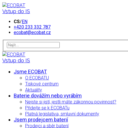
Vstup do IS
CS
/
EN
+420 233 332 787
ecobat@ecobat.cz
Vstup do IS
Jsme ECOBAT
O ECOBATU
Tiskové centrum
Aktuality
Baterie dovážím nebo vyrábím
Nejste si jistí, jestli máte zákonnou povinnost?
Přidejte se k ECOBATu
Platná legislativa, smluvní dokumenty
Jsem prodejcem baterií
Prodejci a sběr baterií