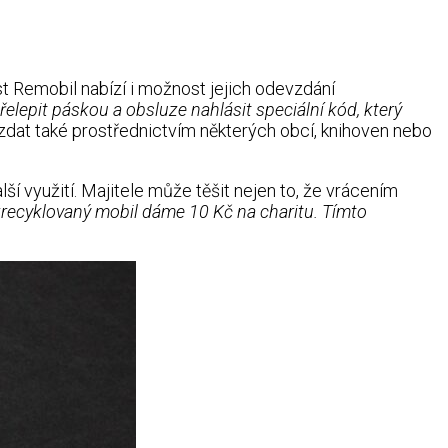
st Remobil nabízí i možnost jejich odevzdání
přelepit páskou a obsluze nahlásit speciální kód, který
vzdat také prostřednictvím některých obcí, knihoven nebo
lší využití. Majitele může těšit nejen to, že vrácením
zrecyklovaný mobil dáme 10 Kč na charitu. Tímto