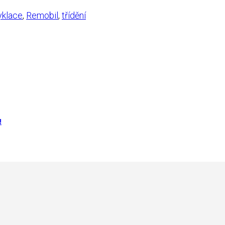
klace
,
Remobil
,
třídění
!