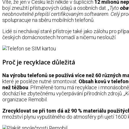
Víte, že jen v Česku leží někde v šuplících
12 milionů ne
bojí zneužití přístupových údajů a osobních dat.
„Tyto
oba
neobnovitelně přepíší certifikovaným softwarem.
Celý pro
spolupracuje na sběru mobilních telefonů.
Lidé si nechávají staré přístroje také jako zálohu pro příp
českých domácnostech hromadí a ničemu neslouží.
Proč je recyklace důležitá
Na výrobu telefonů se používá více
než 60 různých ma
které je posléze nutné smontovat.
Obsah kovů v telefone
než těžbou
. Přiměřeně tomu má recyklace i mnonásobně n
dochází ke zbytečnému vyčerpávání přírodních zdrojů.
„K
organizace Remobil.
Zrecyklovat se při tom dá až 90 % materiálu použitýc
množství plynu vypuštěného do atmosféry při ujetí 160