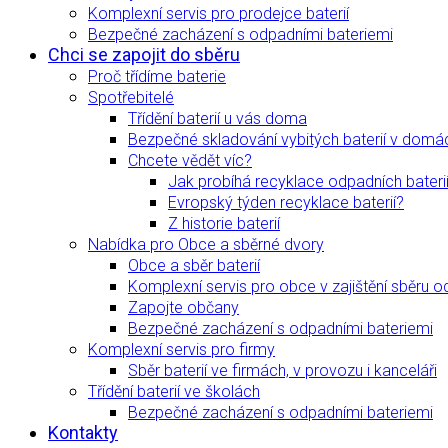
Komplexní servis pro prodejce baterií
Bezpečné zacházení s odpadními bateriemi
Chci se zapojit do sběru
Proč třídíme baterie
Spotřebitelé
Třídění baterií u vás doma
Bezpečné skladování vybitých baterií v domá
Chcete vědět víc?
Jak probíhá recyklace odpadních bateri
Evropský týden recyklace baterií?
Z historie baterií
Nabídka pro Obce a sběrné dvory
Obce a sběr baterií
Komplexní servis pro obce v zajištění sběru o
Zapojte občany
Bezpečné zacházení s odpadními bateriemi
Komplexní servis pro firmy
Sběr baterií ve firmách, v provozu i kanceláři
Třídění baterií ve školách
Bezpečné zacházení s odpadními bateriemi
Kontakty