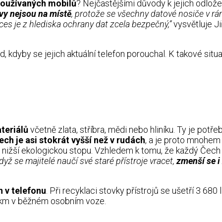
používaných mobilů
? Nejčastějšími důvody k jejich odlože
vy nejsou na místě
, protože se všechny datové nosiče v rám
ces je z hlediska ochrany dat zcela bezpečný,”
vysvětluje Ji
ad, kdyby se jejich aktuální telefon porouchal. K takové situ
teriálů
včetně zlata, stříbra, mědi nebo hliníku. Ty je potř
ch je asi stokrát vyšší než v rudách
, a je proto mnohe
ižší ekologickou stopu. Vzhledem k tomu, že každý Čech o
dyž se majitelé naučí své staré přístroje vracet,
zmenší se i
h v telefonu
. Při recyklaci stovky přístrojů se ušetří 3 680
0 km v běžném osobním voze.