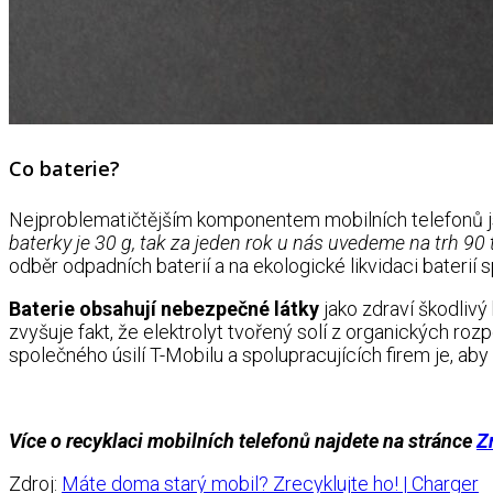
Co baterie?
Nejproblematičtějším komponentem mobilních telefonů 
baterky je 30 g, tak za jeden rok u nás uvedeme na trh 90 t
odběr odpadních baterií a na ekologické likvidaci baterií
Baterie obsahují nebezpečné látky
jako zdraví škodlivý
zvyšuje fakt, že elektrolyt tvořený solí z organických rozpo
společného úsilí T-Mobilu a spolupracujících firem je, ab
Více o recyklaci mobilních telefonů najdete na stránce
Z
Zdroj:
Máte doma starý mobil? Zrecyklujte ho! | Charger