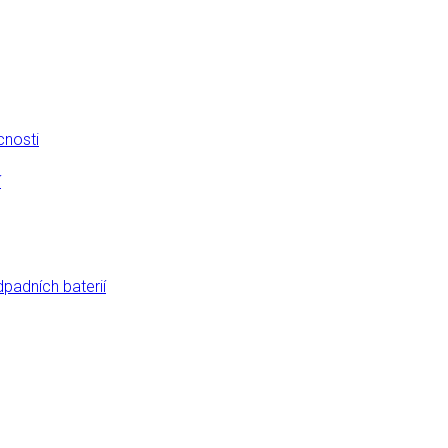
cnosti
í
dpadních baterií