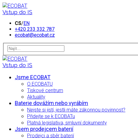
Vstup do IS
CS
/
EN
+420 233 332 787
ecobat@ecobat.cz
Vstup do IS
Jsme ECOBAT
O ECOBATU
Tiskové centrum
Aktuality
Baterie dovážím nebo vyrábím
Nejste si jistí, jestli máte zákonnou povinnost?
Přidejte se k ECOBATu
Platná legislativa, smluvní dokumenty
Jsem prodejcem baterií
Prodejci a sběr baterií