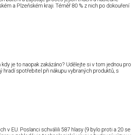
eském a Plzeňském kraji. Téměř 80 % z nich po dokouření
a kdy je to naopak zakázáno? Udělejte si v tom jednou pro
ý hradí spotřebitel při nákupu vybraných produktů, s
h v EU. Poslanci schválili 587 hlasy (9 bylo proti a 20 se