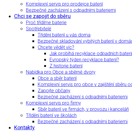
Komplexní servis pro prodejce baterií
Bezpečné zacházení s odpadními bateriemi
Chci se zapojit do sběru
Proč třídíme baterie
Spotřebitelé
Třídění baterií u vás doma
Bezpečné skladování vybitých baterií v domá
Chcete vědět víc?
Jak probíhá recyklace odpadních bateri
Evropský týden recyklace baterií?
Z historie baterií
Nabídka pro Obce a sběrné dvory
Obce a sběr baterií
Komplexní servis pro obce v zajištění sběru o
Zapojte občany
Bezpečné zacházení s odpadními bateriemi
Komplexní servis pro firmy
Sběr baterií ve firmách, v provozu i kanceláři
Třídění baterií ve školách
Bezpečné zacházení s odpadními bateriemi
Kontakty