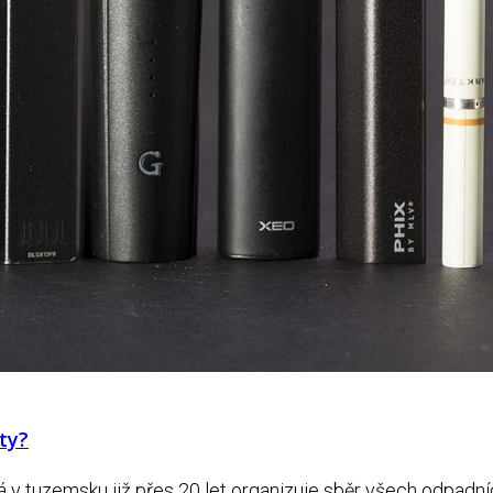
ty?
v tuzemsku již přes 20 let organizuje sběr všech odpadních 