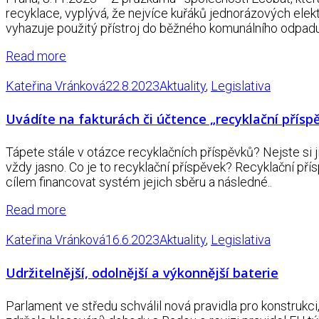
recyklace, vyplývá, že nejvíce kuřáků jednorázových ele
vyhazuje použitý přístroj do běžného komunálního odpad
Read more
Kateřina Vránková
22.8.2023
Aktuality
,
Legislativa
Uvádíte na fakturách či účtence „recyklační přís
Tápete stále v otázce recyklačních příspěvků? Nejste si j
vždy jasno. Co je to recyklační příspěvek? Recyklační přís
cílem financovat systém jejich sběru a následné..
Read more
Kateřina Vránková
16.6.2023
Aktuality
,
Legislativa
Udržitelnější, odolnější a výkonnější baterie
Parlament ve středu schválil nová pravidla pro konstrukci