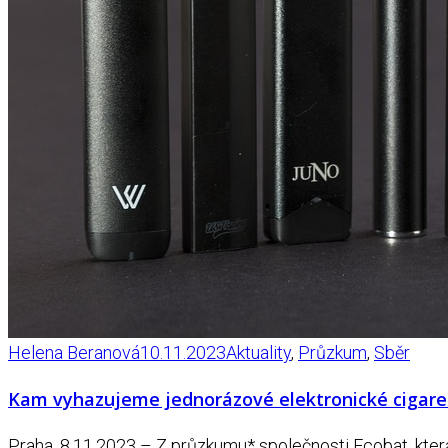
Helena Beranová
10.11.2023
Aktuality
,
Průzkum
,
Sběr
Kam vyhazujeme jednorázové elektronické cigare
Praha, 8.11.2023 – Z průzkumu* společnosti Ecobat, která 