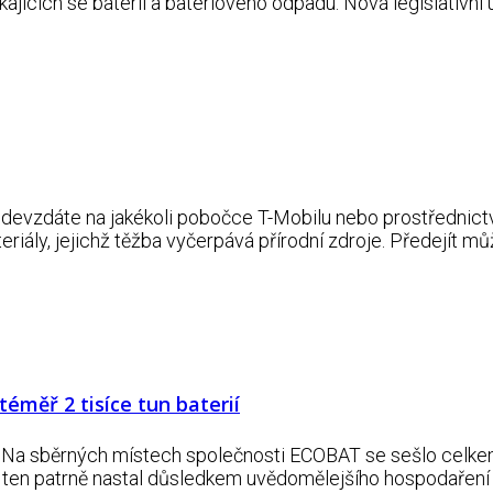
kajících se baterií a bateriového odpadu. Nová legislativn
odevzdáte na jakékoli pobočce T-Mobilu nebo prostřednictv
riály, jejichž těžba vyčerpává přírodní zdroje. Předejít m
éměř 2 tisíce tun baterií
 Na sběrných místech společnosti ECOBAT se sešlo celkem 
 ten patrně nastal důsledkem uvědomělejšího hospodaření sp