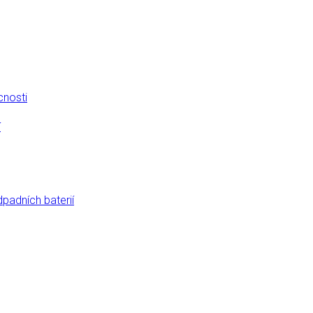
cnosti
í
dpadních baterií