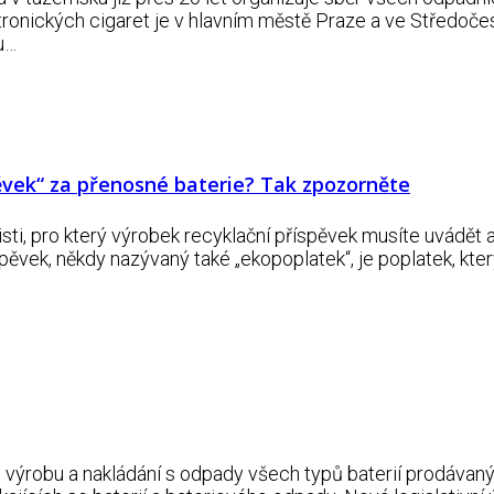
ktronických cigaret je v hlavním městě Praze a ve Středoč
u…
pěvek“ za přenosné baterie? Tak zpozorněte
isti, pro který výrobek recyklační příspěvek musíte uvádět 
pěvek, někdy nazývaný také „ekopoplatek“, je poplatek, kter
, výrobu a nakládání s odpady všech typů baterií prodávanýc