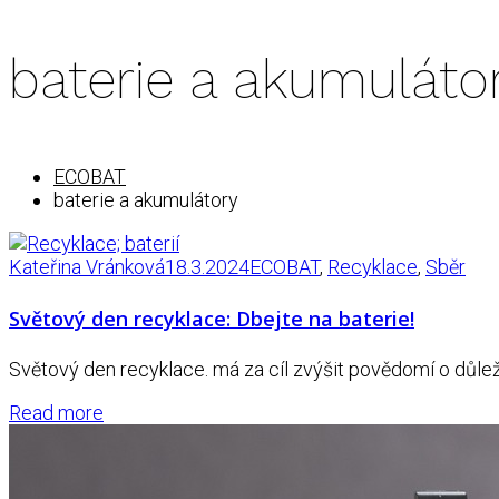
baterie a akumuláto
ECOBAT
baterie a akumulátory
Kateřina Vránková
18.3.2024
ECOBAT
,
Recyklace
,
Sběr
Světový den recyklace: Dbejte na baterie!
Světový den recyklace. má za cíl zvýšit povědomí o důleži
Read more