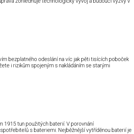
í úprava zohledňuje technologický vývoj a budoucí výzvy v
ím bezplatného odeslání na víc jak pěti tisících poboček
ůžete i rizikům spojeným s nakládáním se starými
1915 tun použitých baterií. V porovnání
otřebitelů s bateriemi. Nejběžnější vytříděnou baterií je