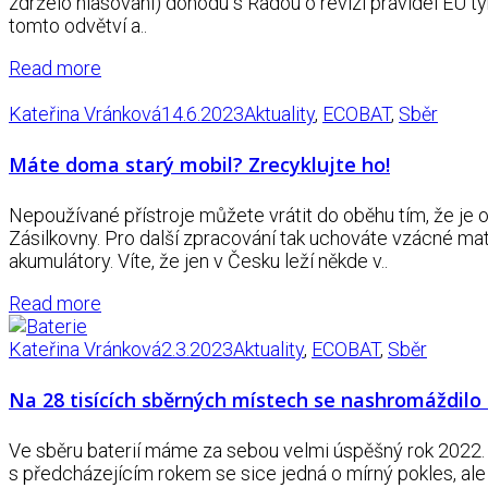
zdrželo hlasování) dohodu s Radou o revizi pravidel EU tý
tomto odvětví a..
Read more
Kateřina Vránková
14.6.2023
Aktuality
,
ECOBAT
,
Sběr
Máte doma starý mobil? Zrecyklujte ho!
Nepoužívané přístroje můžete vrátit do oběhu tím, že je 
Zásilkovny. Pro další zpracování tak uchováte vzácné mate
akumulátory. Víte, že jen v Česku leží někde v..
Read more
Kateřina Vránková
2.3.2023
Aktuality
,
ECOBAT
,
Sběr
Na 28 tisících sběrných místech se nashromáždilo t
Ve sběru baterií máme za sebou velmi úspěšný rok 2022.
s předcházejícím rokem se sice jedná o mírný pokles, ale