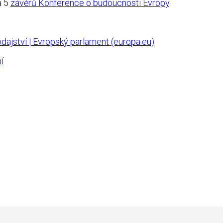
a 5
závěrů Konference o budoucnosti Evropy
.
vodajství | Evropský parlament (europa.eu)
í