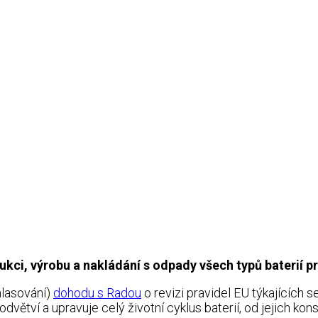
rukci, výrobu a nakládání s odpady všech typů baterií 
 hlasování)
dohodu s Radou
o revizi pravidel EU týkajících s
ětví a upravuje celý životní cyklus baterií, od jejich kons