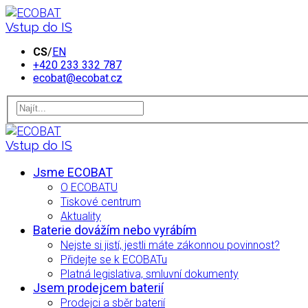
Vstup do IS
CS
/
EN
+420 233 332 787
ecobat@ecobat.cz
Vstup do IS
Jsme ECOBAT
O ECOBATU
Tiskové centrum
Aktuality
Baterie dovážím nebo vyrábím
Nejste si jistí, jestli máte zákonnou povinnost?
Přidejte se k ECOBATu
Platná legislativa, smluvní dokumenty
Jsem prodejcem baterií
Prodejci a sběr baterií