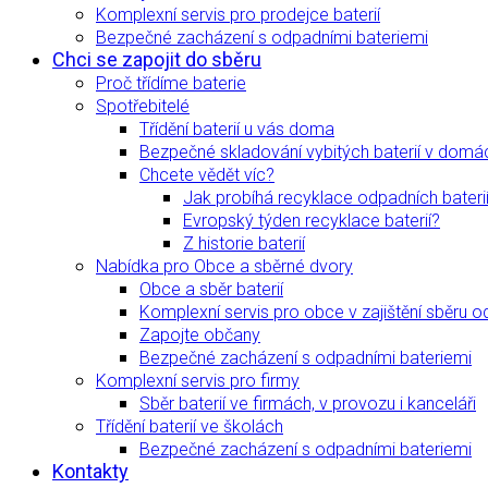
Komplexní servis pro prodejce baterií
Bezpečné zacházení s odpadními bateriemi
Chci se zapojit do sběru
Proč třídíme baterie
Spotřebitelé
Třídění baterií u vás doma
Bezpečné skladování vybitých baterií v domá
Chcete vědět víc?
Jak probíhá recyklace odpadních bateri
Evropský týden recyklace baterií?
Z historie baterií
Nabídka pro Obce a sběrné dvory
Obce a sběr baterií
Komplexní servis pro obce v zajištění sběru o
Zapojte občany
Bezpečné zacházení s odpadními bateriemi
Komplexní servis pro firmy
Sběr baterií ve firmách, v provozu i kanceláři
Třídění baterií ve školách
Bezpečné zacházení s odpadními bateriemi
Kontakty