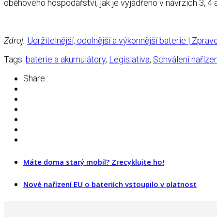
oběhového hospodářství, jak je vyjádřeno v návrzích 3, 4 
Zdroj:
Udržitelnější, odolnější a výkonnější baterie | Zpra
Tags:
baterie a akumulátory
,
Legislativa
,
Schválení nařízen
Share :
Máte doma starý mobil? Zrecyklujte ho!
Nové nařízení EU o bateriích vstoupilo v platnost