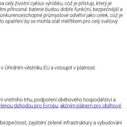
elý životní cyklus výrobku, což je přístup, který je
elmi přínosná: baterie budou dobře funkční, bezpečnější a
a konkurenceschopné průmyslové odvětví jako celek, což je
to opatření by se mohla stát měřítkem pro celý světový
v Úředním věstníku EU a vstoupit v platnost.
ání vnitřního trhu, podpoření oběhového hospodářství a
lenou dohodou pro Evropu
,
akčním plánem pro oběhové
bezpečnost, zajištění zelené infrastruktury a vybudování