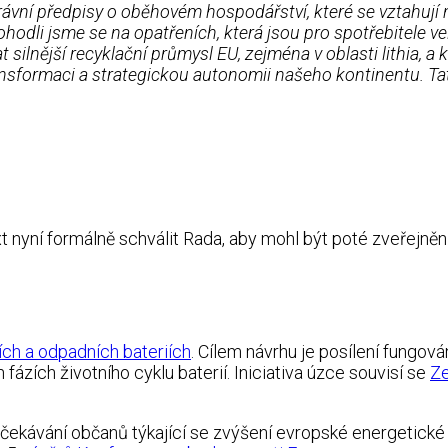
ní předpisy o oběhovém hospodářství, které se vztahují na c
ohodli jsme se na opatřeních, která jsou pro spotřebitele v
 silnější recyklační průmysl EU, zejména v oblasti lithia, 
ransformaci a strategickou autonomii našeho kontinentu. Ta
nyní formálně schválit Rada, aby mohl být poté zveřejněn 
iích a odpadních bateriích
. Cílem návrhu je posílení fungov
fázích životního cyklu baterií. Iniciativa úzce souvisí se
Ze
čekávání občanů týkající se zvýšení evropské energetické 