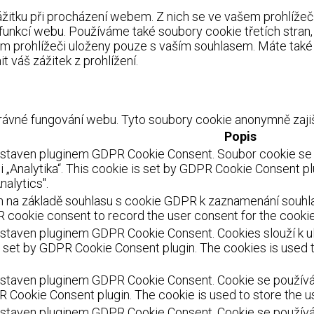
itku při procházení webem. Z nich se ve vašem prohlížeči 
 funkcí webu. Používáme také soubory cookie třetích stran
m prohlížeči uloženy pouze s vaším souhlasem. Máte také 
 váš zážitek z prohlížení.
ávné fungování webu. Tyto soubory cookie anonymně zajišť
Popis
astaven pluginem GDPR Cookie Consent. Soubor cookie se p
 „Analytika“. This cookie is set by GDPR Cookie Consent pl
nalytics".
 na základě souhlasu s cookie GDPR k zaznamenání souhlasu
 cookie consent to record the user consent for the cookies
staven pluginem GDPR Cookie Consent. Cookies slouží k ulo
s set by GDPR Cookie Consent plugin. The cookies is used t
staven pluginem GDPR Cookie Consent. Cookie se používá k 
R Cookie Consent plugin. The cookie is used to store the us
staven pluginem GDPR Cookie Consent. Cookie se používá k