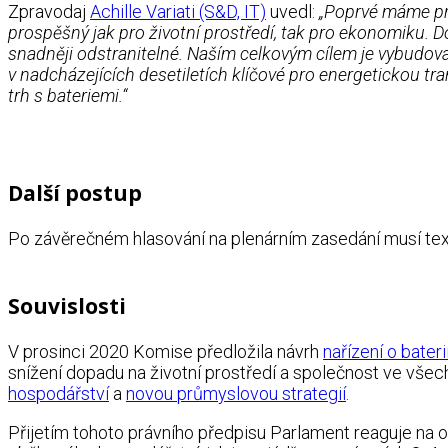
Zpravodaj
Achille Variati (S&D, IT)
uvedl:
„Poprvé máme práv
prospěšný jak pro životní prostředí, tak pro ekonomiku. D
snadněji odstranitelné. Naším celkovým cílem je vybudovat
v nadcházejících desetiletích klíčové pro energetickou t
trh s bateriemi.“
Další postup
Po závěrečném hlasování na plenárním zasedání musí text 
Souvislosti
V prosinci 2020 Komise předložila návrh
nařízení o bater
snížení dopadu na životní prostředí a společnost ve všech 
hospodářství
a
novou průmyslovou strategií
.
Přijetím tohoto právního předpisu Parlament reaguje na o