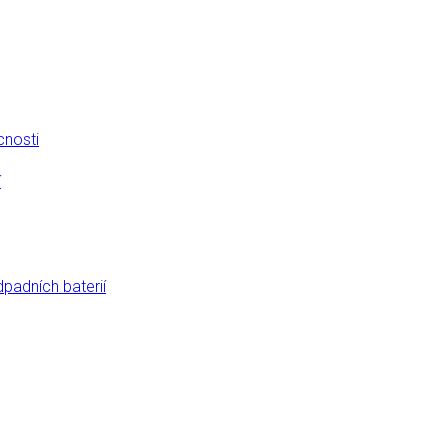
cnosti
í
dpadních baterií