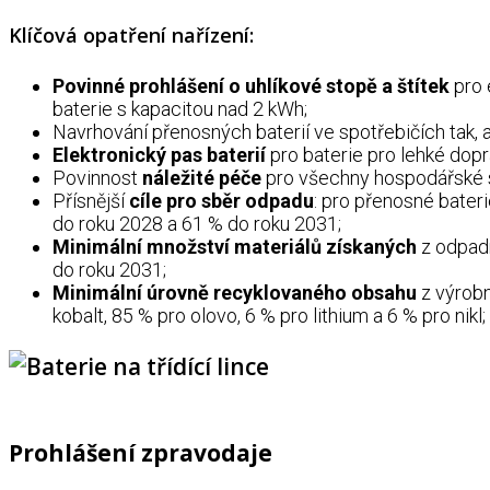
Klíčová opatření nařízení:
Povinné prohlášení o uhlíkové stopě a štítek
pro 
baterie s kapacitou nad 2 kWh;
Navrhování přenosných baterií ve spotřebičích tak, 
Elektronický pas baterií
pro baterie pro lehké dopr
Povinnost
náležité péče
pro všechny hospodářské s
Přísnější
cíle pro sběr odpadu
: pro přenosné bater
do roku 2028 a 61 % do roku 2031;
Minimální množství materiálů
získaných
z odpadn
do roku 2031;
Minimální úrovně recyklovaného obsahu
z výrobn
kobalt, 85 % pro olovo, 6 % pro lithium a 6 % pro nikl;
Prohlášení zpravodaje