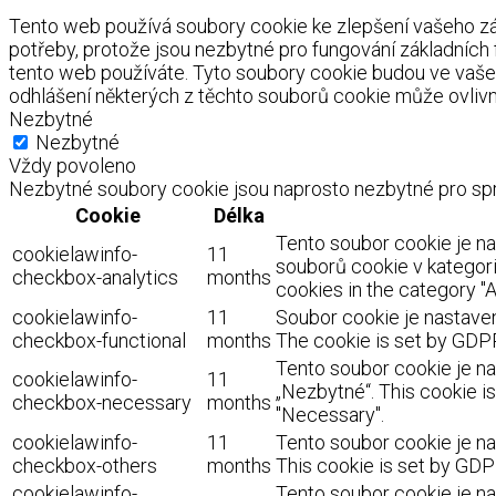
Tento web používá soubory cookie ke zlepšení vašeho záž
potřeby, protože jsou nezbytné pro fungování základních
tento web používáte. Tyto soubory cookie budou ve vaše
odhlášení některých z těchto souborů cookie může ovlivnit
Nezbytné
Nezbytné
Vždy povoleno
Nezbytné soubory cookie jsou naprosto nezbytné pro spr
Cookie
Délka
Tento soubor cookie je n
cookielawinfo-
11
souborů cookie v kategorii
checkbox-analytics
months
cookies in the category "A
cookielawinfo-
11
Soubor cookie je nastaven
checkbox-functional
months
The cookie is set by GDPR
Tento soubor cookie je na
cookielawinfo-
11
„Nezbytné“. This cookie i
checkbox-necessary
months
"Necessary".
cookielawinfo-
11
Tento soubor cookie je na
checkbox-others
months
This cookie is set by GDP
cookielawinfo-
Tento soubor cookie je na