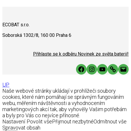
ECOBAT s.r.o.
Soborská 1302/8, 160 00 Praha 6
Přihlaste se k odběru Novinek ze světa baterií!
Facebook
Instagram
YouTube
Link
Mai
UP
Naše webové stránky ukládají v prohlížeči soubory
cookies, které nám pomáhají se správným fungováním
webu, měřením návštěvnosti a vyhodnocením
marketingových akcí tak, aby vyhověly Vašim potřebám
a byly pro Vás co nejvíce přínosné.
Nastavení
Povolit vše
Přijmout nezbytné
Odmítnout vše
Spravovat obsah