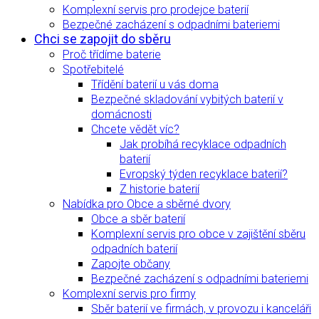
Komplexní servis pro prodejce baterií
Bezpečné zacházení s odpadními bateriemi
Chci se zapojit do sběru
Proč třídíme baterie
Spotřebitelé
Třídění baterií u vás doma
Bezpečné skladování vybitých baterií v
domácnosti
Chcete vědět víc?
Jak probíhá recyklace odpadních
baterií
Evropský týden recyklace baterií?
Z historie baterií
Nabídka pro Obce a sběrné dvory
Obce a sběr baterií
Komplexní servis pro obce v zajištění sběru
odpadních baterií
Zapojte občany
Bezpečné zacházení s odpadními bateriemi
Komplexní servis pro firmy
Sběr baterií ve firmách, v provozu i kanceláři