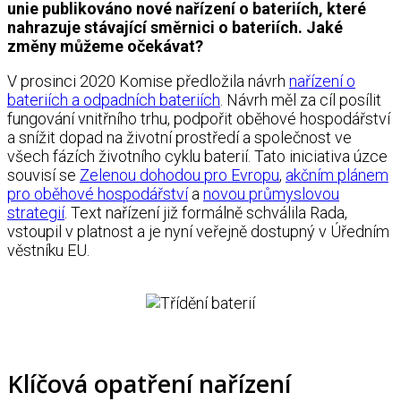
unie publikováno nové nařízení o bateriích, které
nahrazuje stávající směrnici o bateriích. Jaké
změny můžeme očekávat?
V prosinci 2020 Komise předložila návrh
nařízení o
bateriích a odpadních bateriích
. Návrh měl za cíl posílit
fungování vnitřního trhu, podpořit oběhové hospodářství
a snížit dopad na životní prostředí a společnost ve
všech fázích životního cyklu baterií. Tato iniciativa úzce
souvisí se
Zelenou dohodou pro Evropu
,
akčním plánem
pro oběhové hospodářství
a
novou průmyslovou
strategií
. Text nařízení již formálně schválila Rada,
vstoupil v platnost a je nyní veřejně dostupný v Úředním
věstníku EU.
Klíčová opatření nařízení