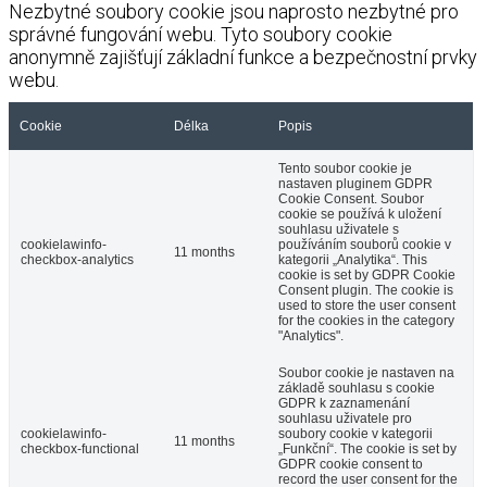
Nezbytné soubory cookie jsou naprosto nezbytné pro
správné fungování webu. Tyto soubory cookie
anonymně zajišťují základní funkce a bezpečnostní prvky
webu.
Cookie
Délka
Popis
Tento soubor cookie je
nastaven pluginem GDPR
Cookie Consent. Soubor
cookie se používá k uložení
souhlasu uživatele s
cookielawinfo-
používáním souborů cookie v
11 months
checkbox-analytics
kategorii „Analytika“. This
cookie is set by GDPR Cookie
Consent plugin. The cookie is
used to store the user consent
for the cookies in the category
"Analytics".
Soubor cookie je nastaven na
základě souhlasu s cookie
GDPR k zaznamenání
souhlasu uživatele pro
cookielawinfo-
soubory cookie v kategorii
11 months
checkbox-functional
„Funkční“. The cookie is set by
GDPR cookie consent to
record the user consent for the