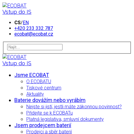
Vstup do IS
CS
/
EN
+420 233 332 787
ecobat@ecobat.cz
Vstup do IS
Jsme ECOBAT
O ECOBATU
Tiskové centrum
Aktuality
Baterie dovážím nebo vyrábím
Nejste si jistí, jestli máte zákonnou povinnost?
Přidejte se k ECOBATu
Platná legislativa, smluvní dokumenty
Jsem prodejcem baterií
Prodejci a sběr baterií