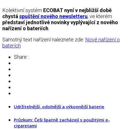
Kolektivní systém
ECOBAT
nyní v nejbližší době
chystá
spuštění nového newsletteru
, ve kterém
představí jednotlivé novinky vyplývající z nového
nařízení o bateriích
.
Samotný text nařízení naleznete zde:
Nové nařízení o
baterích
Share :
Udržitelnější, odolnější a výkonnější baterie
Průzkum: Češi špatně zacházejí s použitými e-
cigaretami