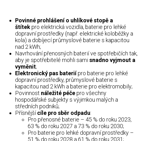
Povinné prohlášení o uhlíkové stopě a
štítek
pro elektrická vozidla, baterie pro lehké
dopravní prostředky (např. elektrické koloběžky a
kola) a dobíjecí průmyslové baterie s kapacitou
nad 2 kWh;
Navrhování přenosných baterií ve spotřebičích tak,
aby je spotřebitelé mohli sami
snadno vyjmout a
vyměnit
;
Elektronický pas baterií
pro baterie pro lehké
dopravní prostředky, průmyslové baterie s
kapacitou nad 2 kWh a baterie pro elektromobily;
Povinnost
náležité péče
pro všechny
hospodářské subjekty s výjimkou malých a
středních podniků;
Přísnější
cíle pro sběr odpadu
:
Pro přenosné baterie – 45 % do roku 2023,
63 % do roku 2027 a 73 % do roku 2030;
Pro baterie pro lehké dopravní prostředky –
51 % do roku 2028 a 61 % do roku 2031;