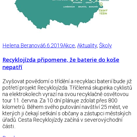
Helena Beranová
6.6.2019
Akce
,
Aktuality
,
Školy
Recyklojízda připomene, že baterie do koše
nepatří
Zvyšovat povědomí o třídění a recyklaci baterií bude již
potřetí projekt Recyklojízda. Tříčlenná skupinka cyklistů
na elektrokolech vyrazí na svou recyklačně osvětovou
tour 11. června. Za 10 dní plánuje zdolat přes 800
kilometrů. Během svého putování navštíví 25 měst, ve
kterých ji čekají setkání s občany a zástupci městských
úřadů. Cesta Recyklojízdy začíná v severovýchodní
části..