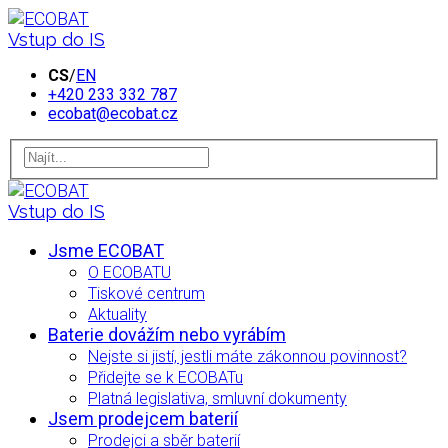
Vstup do IS
CS
/
EN
+420 233 332 787
ecobat@ecobat.cz
Vstup do IS
Jsme ECOBAT
O ECOBATU
Tiskové centrum
Aktuality
Baterie dovážím nebo vyrábím
Nejste si jistí, jestli máte zákonnou povinnost?
Přidejte se k ECOBATu
Platná legislativa, smluvní dokumenty
Jsem prodejcem baterií
Prodejci a sběr baterií