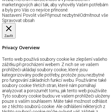
marketingových akcí tak, aby vyhověly Vašim potřebám
a byly pro Vás co nejvíce přínosné.
Nastavení
Povolit vše
Přijmout nezbytné
Odmítnout vše
Spravovat obsah
Zavřít
Privacy Overview
Tento web používá soubory cookie ke zlepšení vašeho
zážitku při procházení webem. Z nich se ve vašem
prohlížeči ukládají soubory cookie, které jsou
kategorizovány podle potřeby, protože jsou nezbytné
pro fungování základních funkcí webu. Používáme také
soubory cookie třetích stran, které nám pomáhají
analyzovat a porozumět tomu, jak tento web používáte.
Tyto soubory cookie budou ve vašem prohlížeči uloženy
pouze s vaším souhlasem. Máte také možnost odhlásit
se z těchto souborů cookie. Ale odhlášení některých z
těchto souborů cookie může ovlivnit váš zážitek z