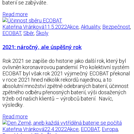
baterií se zabýváte..
Read more
Kateřina Vránková
11.5.2022
Akce
,
Aktuality
,
Bezpečnost
,
ECOBAT
,
Sběr
,
Školy
2021: náročný, ale úspěšný rok
Rok 2021 se zapíše do historie jako další rok, který byl
ovlivněn koronavirovou pandemií. Pro kolektivní systém
ECOBAT byl však rok 2021 výjimečný. ECOBAT překonal
v roce 2021 hned několik rekordů na­jednou, a to:
absolutní množství zpětně odebraných baterií, účinnost
zpětného odběru přenosných bate­rií, výši dosažených
tržeb od našich klientů – výrobců baterií. Navíc,
výsledky..
Read more
Kateřina Vránková
22.4.2022
Akce
,
ECOBAT
,
Evropa
,