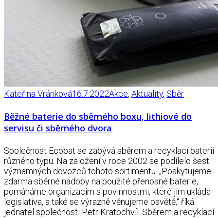
Kateřina Vránková
16.7.2022
Akce
,
Aktuality
,
Sběr
Běžné baterie do sběrného boxu, lithiové do
servisu či sběrného dvora
Společnost Ecobat se zabývá sběrem a recyklací baterií
různého typu. Na založení v roce 2002 se podílelo šest
významných dovozců tohoto sortimentu. „Poskytujeme
zdarma sběrné nádoby na použité přenosné baterie,
pomáháme organizacím s povinnostmi, které jim ukládá
legislativa, a také se výrazně věnujeme osvětě,“ říká
jednatel společnosti Petr Kratochvíl. Sběrem a recyklací