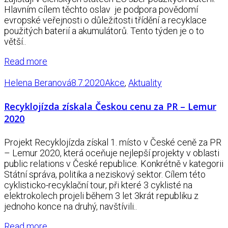
Hlavním cílem těchto oslav je podpora povědomí
evropské veřejnosti o důležitosti třídění a recyklace
použitých baterií a akumulátorů. Tento týden je o to
větší..
Read more
Helena Beranová
8.7.2020
Akce
,
Aktuality
Recyklojízda získala Českou cenu za PR – Lemur
2020
Projekt Recyklojízda získal 1. místo v České ceně za PR
– Lemur 2020, která oceňuje nejlepší projekty v oblasti
public relations v České republice. Konkrétně v kategorii
Státní správa, politika a neziskový sektor. Cílem této
cyklisticko-recyklační tour, při které 3 cyklisté na
elektrokolech projeli během 3 let 3krát republiku z
jednoho konce na druhý, navštívili..
Read more