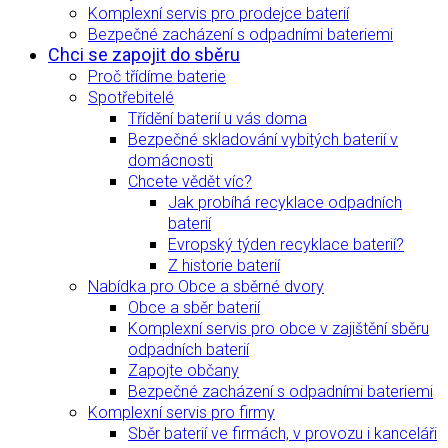
Komplexní servis pro prodejce baterií
Bezpečné zacházení s odpadními bateriemi
Chci se zapojit do sběru
Proč třídíme baterie
Spotřebitelé
Třídění baterií u vás doma
Bezpečné skladování vybitých baterií v
domácnosti
Chcete vědět víc?
Jak probíhá recyklace odpadních
baterií
Evropský týden recyklace baterií?
Z historie baterií
Nabídka pro Obce a sběrné dvory
Obce a sběr baterií
Komplexní servis pro obce v zajištění sběru
odpadních baterií
Zapojte občany
Bezpečné zacházení s odpadními bateriemi
Komplexní servis pro firmy
Sběr baterií ve firmách, v provozu i kanceláři