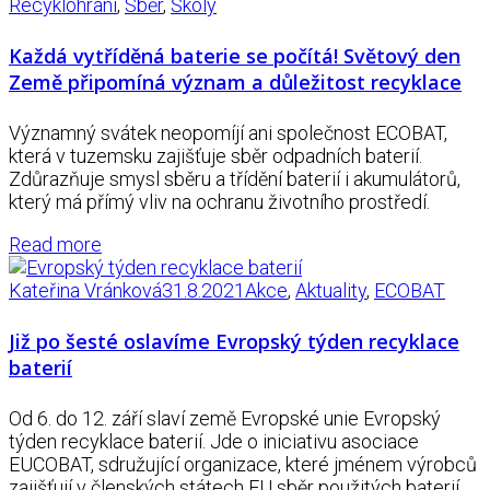
Recyklohraní
,
Sběr
,
Školy
Každá vytříděná baterie se počítá! Světový den
Země připomíná význam a důležitost recyklace
Významný svátek neopomíjí ani společnost ECOBAT,
která v tuzemsku zajišťuje sběr odpadních baterií.
Zdůrazňuje smysl sběru a třídění baterií i akumulátorů,
který má přímý vliv na ochranu životního prostředí.
Read more
Kateřina Vránková
31.8.2021
Akce
,
Aktuality
,
ECOBAT
Již po šesté oslavíme Evropský týden recyklace
baterií
Od 6. do 12. září slaví země Evropské unie Evropský
týden recyklace baterií. Jde o iniciativu asociace
EUCOBAT, sdružující organizace, které jménem výrobců
zajišťují v členských státech EU sběr použitých baterií.