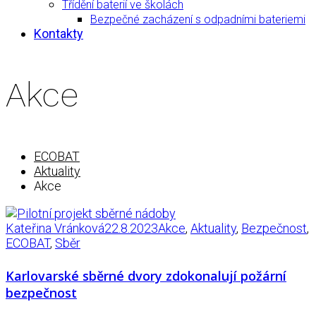
Třídění baterií ve školách
Bezpečné zacházení s odpadními bateriemi
Kontakty
Akce
ECOBAT
Aktuality
Akce
Kateřina Vránková
22.8.2023
Akce
,
Aktuality
,
Bezpečnost
,
ECOBAT
,
Sběr
Karlovarské sběrné dvory zdokonalují požární
bezpečnost