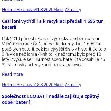
Helena Beranová
31.3.2020
Akce
,
Aktuality
Češi loni vytřídili a k recyklaci předali 1 696 tun
baterií
Rok 2019 přinesl rekordní výsledky ve sběru baterií
V loňském roce Češi odevzdali k recyklaci 1 696 tun
použitých baterií, což je nejvyšší číslo v historii. Je to o
3 % vice než loni a 4krát tolik, než tomu bylo před 10
lety. Zvyšuje se i účinnost sběru baterií, ta dosahuje 46
%. Na recyklaci tedy končí necelá polovina..
Read more
Helena Beranová
18.3.2020
Akce
,
Aktuality
Společnost ECOBAT i nadále zajišťuje zpětný
odběr baterií