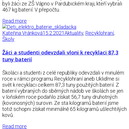
byli žáci ze ZŠ Vápno v Pardubickém kraji, kteří vybrali
467 kg baterií. V přepočtu..
Read more
Kateřina Vránková
15.2.2021
Aktuality
,
Recyklohraní
,
Školy
Žáci a studenti odevzdali vloni k recyklaci 87,3
tuny baterií
Školáci a studenti z celé republiky odevzdali v minulém
roce v rámci programu Recyklohraní aneb Ukliďme si
svět k recyklaci celkem 87,3 tuny použitých baterií. Z
baterií vybraných do sběrných nádob ve školách se jen
v loňském roce podařilo získat 56,7 tuny druhotných
(kovonosných) surovin. Ze sta kilogramů baterií jsme
totiž schopni získat minimálně 65 kilogramů ušlechtilých
kovů..
Read more