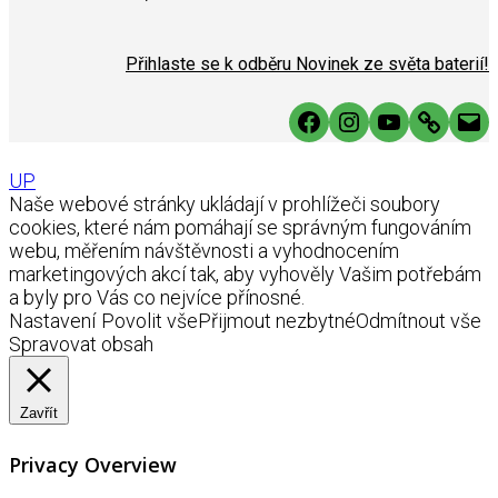
Přihlaste se k odběru Novinek ze světa baterií!
Facebook
Instagram
YouTube
Link
Mai
UP
Naše webové stránky ukládají v prohlížeči soubory
cookies, které nám pomáhají se správným fungováním
webu, měřením návštěvnosti a vyhodnocením
marketingových akcí tak, aby vyhověly Vašim potřebám
a byly pro Vás co nejvíce přínosné.
Nastavení
Povolit vše
Přijmout nezbytné
Odmítnout vše
Spravovat obsah
Zavřít
Privacy Overview