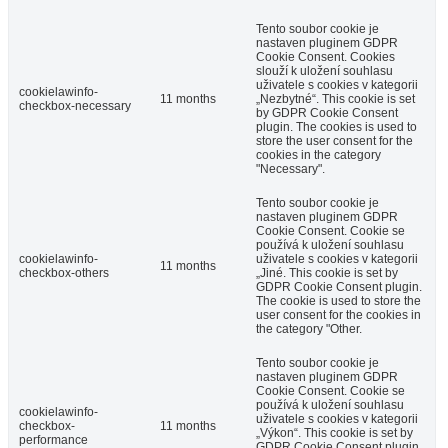
Tento soubor cookie je
nastaven pluginem GDPR
Cookie Consent. Cookies
slouží k uložení souhlasu
uživatele s cookies v kategorii
cookielawinfo-
11 months
„Nezbytné“. This cookie is set
checkbox-necessary
by GDPR Cookie Consent
plugin. The cookies is used to
store the user consent for the
cookies in the category
"Necessary".
Tento soubor cookie je
nastaven pluginem GDPR
Cookie Consent. Cookie se
používá k uložení souhlasu
cookielawinfo-
uživatele s cookies v kategorii
11 months
checkbox-others
„Jiné. This cookie is set by
GDPR Cookie Consent plugin.
The cookie is used to store the
user consent for the cookies in
the category "Other.
Tento soubor cookie je
nastaven pluginem GDPR
Cookie Consent. Cookie se
používá k uložení souhlasu
cookielawinfo-
uživatele s cookies v kategorii
checkbox-
11 months
„Výkon“. This cookie is set by
performance
GDPR Cookie Consent plugin.