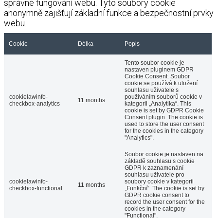
správné fungování webu. Tyto soubory cookie
anonymně zajišťují základní funkce a bezpečnostní prvky
webu.
Cookie
Délka
Popis
Tento soubor cookie je
nastaven pluginem GDPR
Cookie Consent. Soubor
cookie se používá k uložení
souhlasu uživatele s
cookielawinfo-
používáním souborů cookie v
11 months
checkbox-analytics
kategorii „Analytika“. This
cookie is set by GDPR Cookie
Consent plugin. The cookie is
used to store the user consent
for the cookies in the category
"Analytics".
Soubor cookie je nastaven na
základě souhlasu s cookie
GDPR k zaznamenání
souhlasu uživatele pro
cookielawinfo-
soubory cookie v kategorii
11 months
checkbox-functional
„Funkční“. The cookie is set by
GDPR cookie consent to
record the user consent for the
cookies in the category
"Functional".