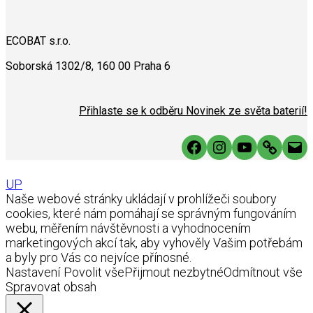
ECOBAT s.r.o.
Soborská 1302/8, 160 00 Praha 6
Přihlaste se k odběru Novinek ze světa baterií!
Facebook
Instagram
YouTube
Link
Mai
UP
Naše webové stránky ukládají v prohlížeči soubory
cookies, které nám pomáhají se správným fungováním
webu, měřením návštěvnosti a vyhodnocením
marketingových akcí tak, aby vyhověly Vašim potřebám
a byly pro Vás co nejvíce přínosné.
Nastavení
Povolit vše
Přijmout nezbytné
Odmítnout vše
Spravovat obsah