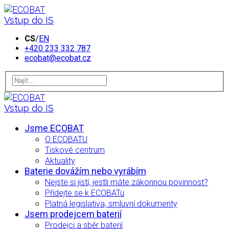
Vstup do IS
CS
/
EN
+420 233 332 787
ecobat@ecobat.cz
Vstup do IS
Jsme ECOBAT
O ECOBATU
Tiskové centrum
Aktuality
Baterie dovážím nebo vyrábím
Nejste si jistí, jestli máte zákonnou povinnost?
Přidejte se k ECOBATu
Platná legislativa, smluvní dokumenty
Jsem prodejcem baterií
Prodejci a sběr baterií