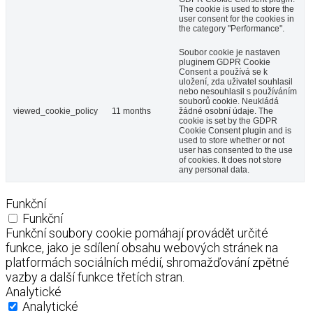
The cookie is used to store the
user consent for the cookies in
the category "Performance".
Soubor cookie je nastaven
pluginem GDPR Cookie
Consent a používá se k
uložení, zda uživatel souhlasil
nebo nesouhlasil s používáním
souborů cookie. Neukládá
viewed_cookie_policy
11 months
žádné osobní údaje. The
cookie is set by the GDPR
Cookie Consent plugin and is
used to store whether or not
user has consented to the use
of cookies. It does not store
any personal data.
Funkční
Funkční
Funkční soubory cookie pomáhají provádět určité
funkce, jako je sdílení obsahu webových stránek na
platformách sociálních médií, shromažďování zpětné
vazby a další funkce třetích stran.
Analytické
Analytické