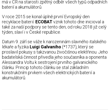
má v ČR na starosti zpětný odběr všech typů odpadních
baterií a akumulátorů.
V roce 2015 se konal úplně první Evropský den
recyklace baterií.
ECOBAT
vznik tohoto dne inicioval a
také za naší podpory se tento den, od roku 2018 již celý
týden, slaví i v České republice.
Datum 9. září se váže k narozeninám slavného italského
lékaře a fyzika
Luigi Galvaniho
(*1737), který se
proslavil pokusy s takzvanou živočišnou elektřinou. Jeho
badatelská činnost přivedla jeho současníka a oponenta
Alessandra Voltu k sestrojení prvního galvanického
článku. Princip tohoto článku se stal základním
konstrukčním prvkem všech elektrických baterií a
akumulátorů.