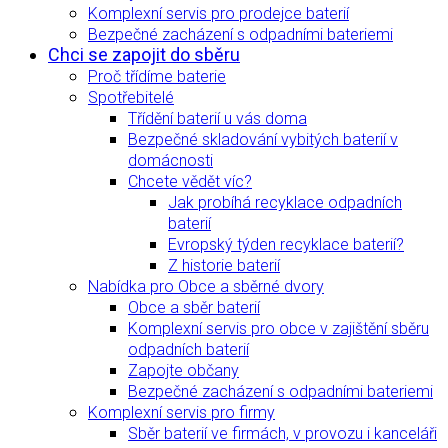
Komplexní servis pro prodejce baterií
Bezpečné zacházení s odpadními bateriemi
Chci se zapojit do sběru
Proč třídíme baterie
Spotřebitelé
Třídění baterií u vás doma
Bezpečné skladování vybitých baterií v
domácnosti
Chcete vědět víc?
Jak probíhá recyklace odpadních
baterií
Evropský týden recyklace baterií?
Z historie baterií
Nabídka pro Obce a sběrné dvory
Obce a sběr baterií
Komplexní servis pro obce v zajištění sběru
odpadních baterií
Zapojte občany
Bezpečné zacházení s odpadními bateriemi
Komplexní servis pro firmy
Sběr baterií ve firmách, v provozu i kanceláři