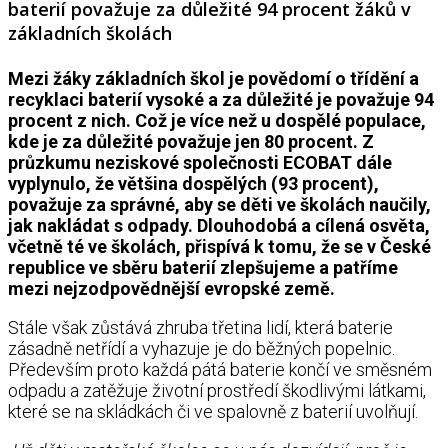
baterií považuje za důležité 94 procent žáků v
základních školách
Mezi žáky základních škol je povědomí o třídění a
recyklaci baterií vysoké a za důležité je považuje 94
procent z nich. Což je více než u dospělé populace,
kde je za důležité považuje jen 80 procent. Z
průzkumu neziskové společnosti ECOBAT dále
vyplynulo, že většina dospělých (93 procent),
považuje za správné, aby se děti ve školách naučily,
jak nakládat s odpady. Dlouhodobá a cílená osvěta,
včetně té ve školách, přispívá k tomu, že se v České
republice ve sběru baterií zlepšujeme a patříme
mezi nejzodpovědnější evropské země.
Stále však zůstává zhruba třetina lidí, která baterie
zásadně netřídí a vyhazuje je do běžných popelnic.
Především proto každá pátá baterie končí ve směsném
odpadu a zatěžuje životní prostředí škodlivými látkami,
které se na skládkách či ve spalovně z baterií uvolňují.