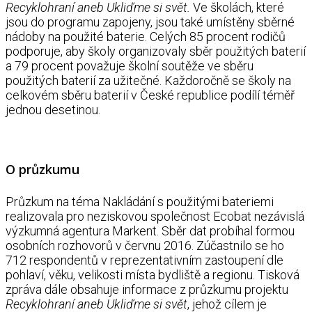
Recyklohraní aneb Ukliďme si svět.
Ve školách, které
jsou do programu zapojeny, jsou také umístěny sběrné
nádoby na použité baterie. Celých 85 procent rodičů
podporuje, aby školy organizovaly sběr použitých baterií
a 79 procent považuje školní soutěže ve sběru
použitých baterií za užitečné. Každoročně se školy na
celkovém sběru baterií v České republice podílí téměř
jednou desetinou.
O průzkumu
Průzkum na téma Nakládání s použitými bateriemi
realizovala pro neziskovou společnost Ecobat nezávislá
výzkumná agentura Markent. Sběr dat probíhal formou
osobních rozhovorů v červnu 2016. Zúčastnilo se ho
712 respondentů v reprezentativním zastoupení dle
pohlaví, věku, velikosti místa bydliště a regionu. Tisková
zpráva dále obsahuje informace z průzkumu projektu
Recyklohraní aneb Ukliďme si svět
, jehož cílem je