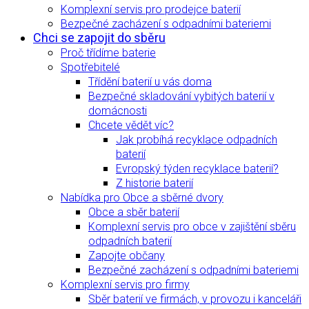
Komplexní servis pro prodejce baterií
Bezpečné zacházení s odpadními bateriemi
Chci se zapojit do sběru
Proč třídíme baterie
Spotřebitelé
Třídění baterií u vás doma
Bezpečné skladování vybitých baterií v
domácnosti
Chcete vědět víc?
Jak probíhá recyklace odpadních
baterií
Evropský týden recyklace baterií?
Z historie baterií
Nabídka pro Obce a sběrné dvory
Obce a sběr baterií
Komplexní servis pro obce v zajištění sběru
odpadních baterií
Zapojte občany
Bezpečné zacházení s odpadními bateriemi
Komplexní servis pro firmy
Sběr baterií ve firmách, v provozu i kanceláři