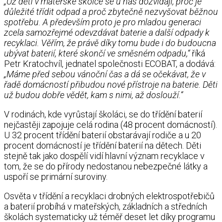
„Už děti v mateřské školce se u nás dozvídají, proč je
důležité třídit odpad a proč zbytečně nezvyšovat běžnou
spotřebu. A především proto je pro mladou generaci
zcela samozřejmé odevzdávat baterie a další odpady k
recyklaci. Věřím, že právě díky tomu bude i do budoucna
ubývat baterií, které skončí ve směsném odpadu,“
říká
Petr Kratochvíl, jednatel společnosti ECOBAT, a dodává:
„Máme před sebou vánoční čas a dá se očekávat, že v
řadě domácností přibudou nové přístroje na baterie. Děti
už budou dobře vědět, kam s nimi, až doslouží.“
V rodinách, kde vyrůstají školáci, se do třídění baterií
nejčastěji zapojuje celá rodina (48 procent domácností).
U 32 procent třídění baterií obstarávají rodiče a u 20
procent domácností je třídění baterií na dětech. Děti
stejně tak jako dospělí vidí hlavní význam recyklace v
tom, že se do přírody nedostanou nebezpečné látky a
uspoří se primární suroviny.
Osvěta v třídění a recyklaci drobných elektrospotřebičů
a baterií probíhá v mateřských, základních a středních
školách systematicky už téměř deset let díky programu