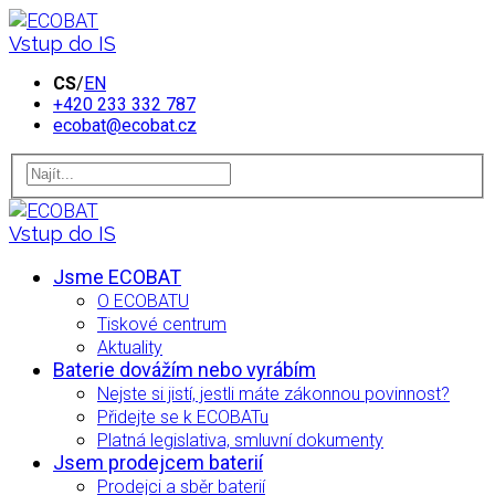
Vstup do IS
CS
/
EN
+420 233 332 787
ecobat@ecobat.cz
Vstup do IS
Jsme ECOBAT
O ECOBATU
Tiskové centrum
Aktuality
Baterie dovážím nebo vyrábím
Nejste si jistí, jestli máte zákonnou povinnost?
Přidejte se k ECOBATu
Platná legislativa, smluvní dokumenty
Jsem prodejcem baterií
Prodejci a sběr baterií