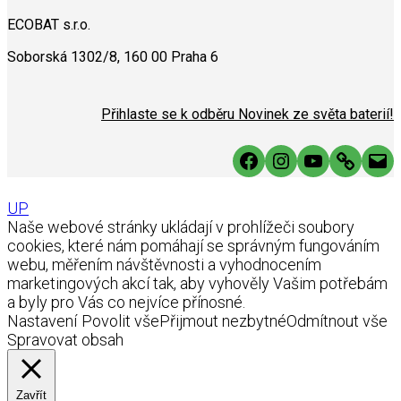
ECOBAT s.r.o.
Soborská 1302/8, 160 00 Praha 6
Přihlaste se k odběru Novinek ze světa baterií!
Facebook
Instagram
YouTube
Link
Mai
UP
Naše webové stránky ukládají v prohlížeči soubory
cookies, které nám pomáhají se správným fungováním
webu, měřením návštěvnosti a vyhodnocením
marketingových akcí tak, aby vyhověly Vašim potřebám
a byly pro Vás co nejvíce přínosné.
Nastavení
Povolit vše
Přijmout nezbytné
Odmítnout vše
Spravovat obsah
Zavřít