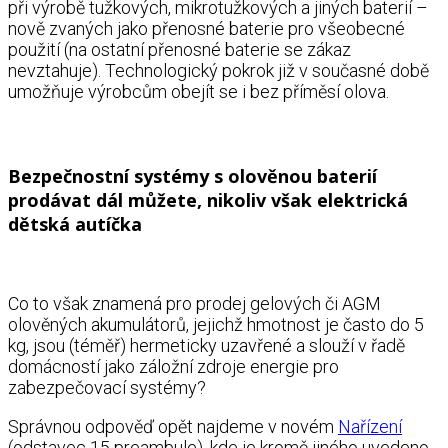
při výrobě tužkových, mikrotužkových a jiných baterií –
nově zvaných jako přenosné baterie pro všeobecné
použití (na ostatní přenosné baterie se zákaz
nevztahuje). Technologický pokrok již v současné době
umožňuje výrobcům obejít se i bez příměsí olova.
Bezpečnostní systémy s olověnou baterií
prodávat dál můžete, nikoliv však elektrická
dětská autíčka
Co to však znamená pro prodej gelových či AGM
olověných akumulátorů, jejichž hmotnost je často do 5
kg, jsou (téměř) hermeticky uzavřené a slouží v řadě
domácností jako záložní zdroje energie pro
zabezpečovací systémy?
Správnou odpověď opět najdeme v novém
Nařízení
(odstavec 15 preambule), kde je kromě jiného uvedeno,