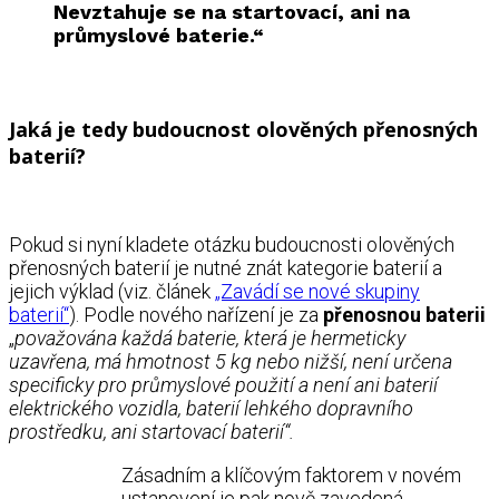
Nevztahuje se na startovací, ani na
průmyslové baterie.“
Jaká je tedy budoucnost olověných přenosných
baterií?
Pokud si nyní kladete otázku budoucnosti olověných
přenosných baterií je nutné znát kategorie baterií a
jejich výklad (viz. článek
„Zavádí se nové skupiny
baterií“
). Podle nového nařízení je za
přenosnou baterii
„
považována každá baterie, která je hermeticky
uzavřena, má hmotnost 5 kg nebo nižší, není určena
specificky pro průmyslové použití a není ani baterií
elektrického vozidla, baterií lehkého dopravního
prostředku, ani startovací baterií“.
Zásadním a klíčovým faktorem v novém
ustanovení je pak nově zavedená