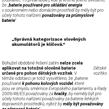
že „
baterie používané pro ukládání energie
v soukromém nebo domácím prostředí by měly být pro
účely tohoto nařízení
považovány za průmyslové
baterie
“.
„Správná kategorizace olověných
akumulátorů je klíčová.“
Bohužel obdobné řešení zatím
nelze zcela
aplikovat na totožné olověné baterie
Dětské
určené pro pohon dětských vozítek
. V
vozítko
témže odstavci je totiž vysvětleno, že „
baterie
používané
k pohonu kolových vozidel
, které
jsou ve smyslu směrnice Evropského parlamentu a Rady
2009/48/ES považovány za
hračky
, by neměly být pro
účely tohoto nařízení považovány za baterie lehkých
dopravních prostředků, nýbrž by
měly být považovány
za přenosné baterie
“.