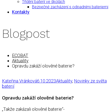
Třídění baterií ve školách
Bezpečné zacházení s odpadními bateriemi
Kontakty
Blogpost
ECOBAT
Aktuality
Opravdu zakáží olověné baterie?
Kateřina Vránková
6.10.2023
Aktuality
,
Novinky ze světa
baterií
Opravdu zakáží olověné baterie?
„Takže zakázali olověné baterie“-