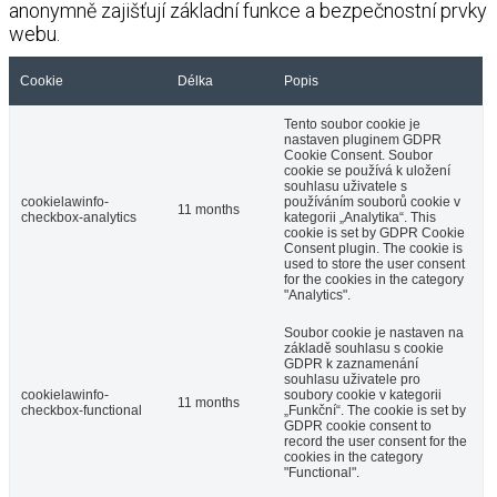
anonymně zajišťují základní funkce a bezpečnostní prvky
webu.
Cookie
Délka
Popis
Tento soubor cookie je
nastaven pluginem GDPR
Cookie Consent. Soubor
cookie se používá k uložení
souhlasu uživatele s
cookielawinfo-
používáním souborů cookie v
11 months
checkbox-analytics
kategorii „Analytika“. This
cookie is set by GDPR Cookie
Consent plugin. The cookie is
used to store the user consent
for the cookies in the category
"Analytics".
Soubor cookie je nastaven na
základě souhlasu s cookie
GDPR k zaznamenání
souhlasu uživatele pro
cookielawinfo-
soubory cookie v kategorii
11 months
checkbox-functional
„Funkční“. The cookie is set by
GDPR cookie consent to
record the user consent for the
cookies in the category
"Functional".