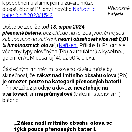
k podobnému alarmujícímu závěru může
Přenosné
dospět čtenář Přílohy I nového
Nařízení o
baterie
bateriích č.2023/1542
.
Dočte se zde, že „
od 18. srpna 2024,
přenosné baterie
, bez ohledu na to, zda jsou, či nejsou
zabudované do zařízení,
nesmí obsahovat více než 0,01
% hmotnostních olova
“, (
Nařízení
, Příloha I). Přitom ale
všechny typy olověných (Pb) akumulátorů s kyselinou,
gelem či AGM obsahují 40 až 60 % olova.
Částečným zmírněním takového závěru může být
skutečnost, že
zákaz nadlimitního obsahu olova
(Pb)
je omezen pouze na kategorii přenosných baterií
.
Tím se zákaz prodeje a dovozu
nevztahuje na
startovací
, ani
na průmyslové
(trakční i stacionární)
baterie.
„Zákaz nadlimitního obsahu olova se
týká pouze přenosných baterií.