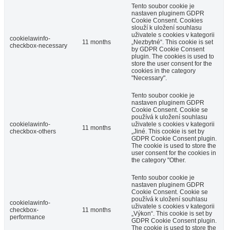
Tento soubor cookie je
nastaven pluginem GDPR
Cookie Consent. Cookies
slouží k uložení souhlasu
uživatele s cookies v kategorii
cookielawinfo-
11 months
„Nezbytné“. This cookie is set
checkbox-necessary
by GDPR Cookie Consent
plugin. The cookies is used to
store the user consent for the
cookies in the category
"Necessary".
Tento soubor cookie je
nastaven pluginem GDPR
Cookie Consent. Cookie se
používá k uložení souhlasu
cookielawinfo-
uživatele s cookies v kategorii
11 months
checkbox-others
„Jiné. This cookie is set by
GDPR Cookie Consent plugin.
The cookie is used to store the
user consent for the cookies in
the category "Other.
Tento soubor cookie je
nastaven pluginem GDPR
Cookie Consent. Cookie se
používá k uložení souhlasu
cookielawinfo-
uživatele s cookies v kategorii
checkbox-
11 months
„Výkon“. This cookie is set by
performance
GDPR Cookie Consent plugin.
The cookie is used to store the