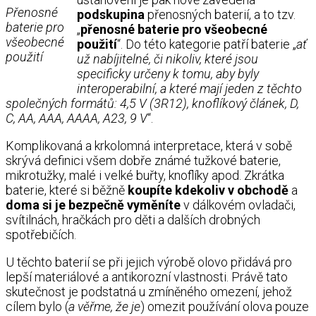
Přenosné
podskupina
přenosných baterií, a to tzv.
baterie pro
„
přenosné baterie pro všeobecné
všeobecné
použití
“. Do této kategorie patří baterie „
ať
použití
už nabíjitelné, či nikoliv, které jsou
specificky určeny k tomu, aby byly
interoperabilní, a které mají jeden z těchto
společných formátů: 4,5 V (3R12), knoflíkový článek, D,
C, AA, AAA, AAAA, A23, 9 V
“.
Komplikovaná a krkolomná interpretace, která v sobě
skrývá definici všem dobře známé tužkové baterie,
mikrotužky, malé i velké buřty, knoflíky apod. Zkrátka
baterie, které si běžně
koupíte kdekoliv v obchodě
a
doma si je bezpečně vyměníte
v dálkovém ovladači,
svítilnách, hračkách pro děti a dalších drobných
spotřebičích.
U těchto baterií se při jejich výrobě olovo přidává pro
lepší materiálové a antikorozní vlastnosti. Právě tato
skutečnost je podstatná u zmíněného omezení, jehož
cílem bylo (
a věřme, že je
) omezit používání olova pouze