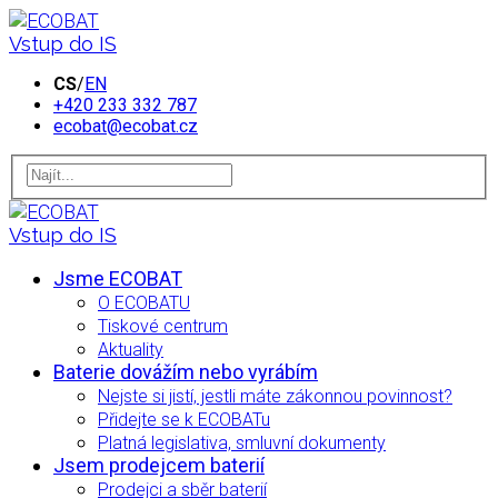
Vstup do IS
CS
/
EN
+420 233 332 787
ecobat@ecobat.cz
Vstup do IS
Jsme ECOBAT
O ECOBATU
Tiskové centrum
Aktuality
Baterie dovážím nebo vyrábím
Nejste si jistí, jestli máte zákonnou povinnost?
Přidejte se k ECOBATu
Platná legislativa, smluvní dokumenty
Jsem prodejcem baterií
Prodejci a sběr baterií