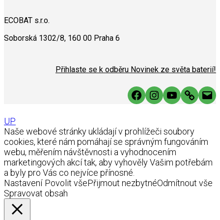
ECOBAT s.r.o.
Soborská 1302/8, 160 00 Praha 6
Přihlaste se k odběru Novinek ze světa baterií!
Facebook
Instagram
YouTube
Link
Mai
UP
Naše webové stránky ukládají v prohlížeči soubory
cookies, které nám pomáhají se správným fungováním
webu, měřením návštěvnosti a vyhodnocením
marketingových akcí tak, aby vyhověly Vašim potřebám
a byly pro Vás co nejvíce přínosné.
Nastavení
Povolit vše
Přijmout nezbytné
Odmítnout vše
Spravovat obsah