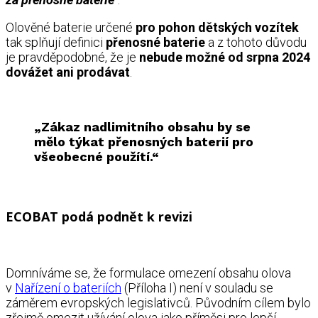
Olověné baterie určené
pro pohon dětských vozítek
tak splňují definici
přenosné baterie
a z tohoto důvodu
je pravděpodobné, že je
nebude možné od srpna 2024
dovážet ani prodávat
.
„Zákaz nadlimitního obsahu by se
mělo týkat přenosných baterií pro
všeobecné použítí.“
ECOBAT podá podnět k revizi
Domníváme se, že formulace omezení obsahu olova
v
Nařízení o bateriích
(Příloha I) není v souladu se
záměrem evropských legislativců. Původním cílem bylo
zřejmě omezit užívání olova jako příměsi pro lepší