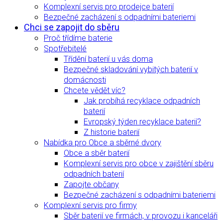
Komplexní servis pro prodejce baterií
Bezpečné zacházení s odpadními bateriemi
Chci se zapojit do sběru
Proč třídíme baterie
Spotřebitelé
Třídění baterií u vás doma
Bezpečné skladování vybitých baterií v
domácnosti
Chcete vědět víc?
Jak probíhá recyklace odpadních
baterií
Evropský týden recyklace baterií?
Z historie baterií
Nabídka pro Obce a sběrné dvory
Obce a sběr baterií
Komplexní servis pro obce v zajištění sběru
odpadních baterií
Zapojte občany
Bezpečné zacházení s odpadními bateriemi
Komplexní servis pro firmy
Sběr baterií ve firmách, v provozu i kanceláři