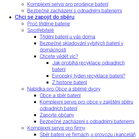
Komplexní servis pro prodejce baterií
Bezpečné zacházení s odpadními bateriemi
Chci se zapojit do sběru
Proč třídíme baterie
Spotřebitelé
Třídění baterií u vás doma
Bezpečné skladování vybitých baterií v
domácnosti
Chcete vědět víc?
Jak probíhá recyklace odpadních
baterií
Evropský týden recyklace baterií?
Z historie baterií
Nabídka pro Obce a sběrné dvory
Obce a sběr baterií
Komplexní servis pro obce v zajištění sběru
odpadních baterií
Zapojte občany
Bezpečné zacházení s odpadními bateriemi
Komplexní servis pro firmy
Sběr baterií ve firmách, v provozu i kanceláři