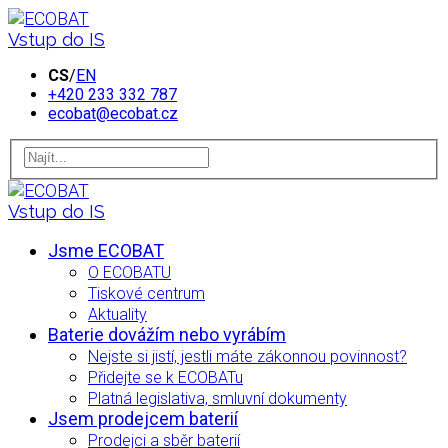
Vstup do IS
CS
/
EN
+420 233 332 787
ecobat@ecobat.cz
Vstup do IS
Jsme ECOBAT
O ECOBATU
Tiskové centrum
Aktuality
Baterie dovážím nebo vyrábím
Nejste si jistí, jestli máte zákonnou povinnost?
Přidejte se k ECOBATu
Platná legislativa, smluvní dokumenty
Jsem prodejcem baterií
Prodejci a sběr baterií