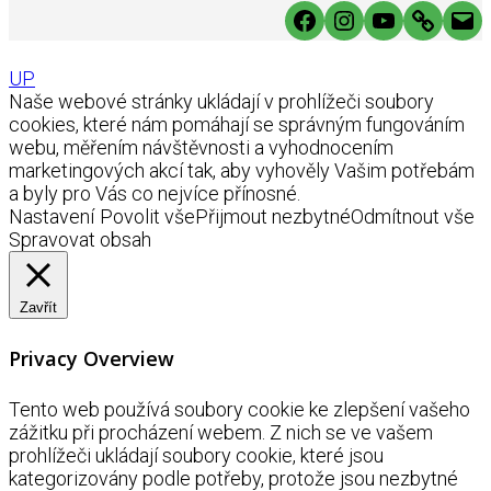
Facebook
Instagram
YouTube
Link
Mai
UP
Naše webové stránky ukládají v prohlížeči soubory
cookies, které nám pomáhají se správným fungováním
webu, měřením návštěvnosti a vyhodnocením
marketingových akcí tak, aby vyhověly Vašim potřebám
a byly pro Vás co nejvíce přínosné.
Nastavení
Povolit vše
Přijmout nezbytné
Odmítnout vše
Spravovat obsah
Zavřít
Privacy Overview
Tento web používá soubory cookie ke zlepšení vašeho
zážitku při procházení webem. Z nich se ve vašem
prohlížeči ukládají soubory cookie, které jsou
kategorizovány podle potřeby, protože jsou nezbytné