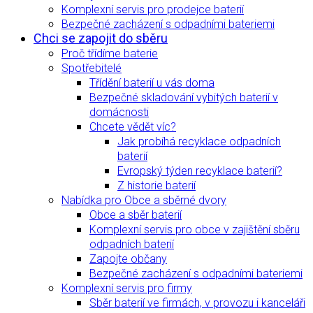
Komplexní servis pro prodejce baterií
Bezpečné zacházení s odpadními bateriemi
Chci se zapojit do sběru
Proč třídíme baterie
Spotřebitelé
Třídění baterií u vás doma
Bezpečné skladování vybitých baterií v
domácnosti
Chcete vědět víc?
Jak probíhá recyklace odpadních
baterií
Evropský týden recyklace baterií?
Z historie baterií
Nabídka pro Obce a sběrné dvory
Obce a sběr baterií
Komplexní servis pro obce v zajištění sběru
odpadních baterií
Zapojte občany
Bezpečné zacházení s odpadními bateriemi
Komplexní servis pro firmy
Sběr baterií ve firmách, v provozu i kanceláři