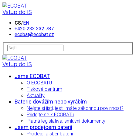
Vstup do IS
CS
/
EN
+420 233 332 787
ecobat@ecobat.cz
Vstup do IS
Jsme ECOBAT
O ECOBATU
Tiskové centrum
Aktuality
Baterie dovážím nebo vyrábím
Nejste si jistí, jestli máte zákonnou povinnost?
Přidejte se k ECOBATu
Platná legislativa, smluvní dokumenty
Jsem prodejcem baterií
Prodejci a sběr baterií