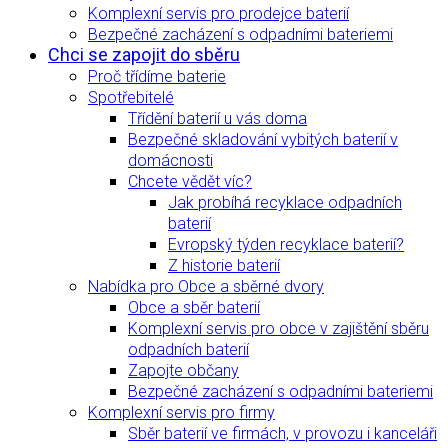
Komplexní servis pro prodejce baterií
Bezpečné zacházení s odpadními bateriemi
Chci se zapojit do sběru
Proč třídíme baterie
Spotřebitelé
Třídění baterií u vás doma
Bezpečné skladování vybitých baterií v
domácnosti
Chcete vědět víc?
Jak probíhá recyklace odpadních
baterií
Evropský týden recyklace baterií?
Z historie baterií
Nabídka pro Obce a sběrné dvory
Obce a sběr baterií
Komplexní servis pro obce v zajištění sběru
odpadních baterií
Zapojte občany
Bezpečné zacházení s odpadními bateriemi
Komplexní servis pro firmy
Sběr baterií ve firmách, v provozu i kanceláři