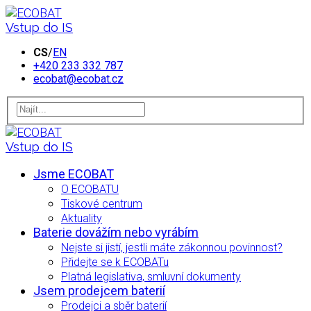
Vstup do IS
CS
/
EN
+420 233 332 787
ecobat@ecobat.cz
Vstup do IS
Jsme ECOBAT
O ECOBATU
Tiskové centrum
Aktuality
Baterie dovážím nebo vyrábím
Nejste si jistí, jestli máte zákonnou povinnost?
Přidejte se k ECOBATu
Platná legislativa, smluvní dokumenty
Jsem prodejcem baterií
Prodejci a sběr baterií