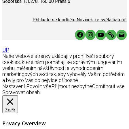
Soborská 1302/8, 160 00 Praha 6
Přihlaste se k odběru Novinek ze světa baterií!
Facebook
Instagram
YouTube
Link
Mai
UP
Naše webové stránky ukládají v prohlížeči soubory
cookies, které nám pomáhají se správným fungováním
webu, měřením návštěvnosti a vyhodnocením
marketingových akcí tak, aby vyhověly Vašim potřebám
a byly pro Vás co nejvíce přínosné.
Nastavení
Povolit vše
Přijmout nezbytné
Odmítnout vše
Spravovat obsah
Zavřít
Privacy Overview