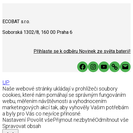
ECOBAT s.r.o.
Soborská 1302/8, 160 00 Praha 6
Přihlaste se k odběru Novinek ze světa baterií!
Facebook
Instagram
YouTube
Link
Mai
UP
Naše webové stránky ukládají v prohlížeči soubory
cookies, které nám pomáhají se správným fungováním
webu, měřením návštěvnosti a vyhodnocením
marketingových akcí tak, aby vyhověly Vašim potřebám
a byly pro Vás co nejvíce přínosné.
Nastavení
Povolit vše
Přijmout nezbytné
Odmítnout vše
Spravovat obsah