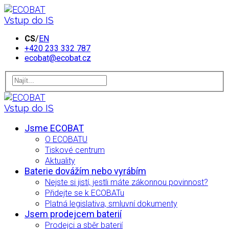
Vstup do IS
CS
/
EN
+420 233 332 787
ecobat@ecobat.cz
Vstup do IS
Jsme ECOBAT
O ECOBATU
Tiskové centrum
Aktuality
Baterie dovážím nebo vyrábím
Nejste si jistí, jestli máte zákonnou povinnost?
Přidejte se k ECOBATu
Platná legislativa, smluvní dokumenty
Jsem prodejcem baterií
Prodejci a sběr baterií