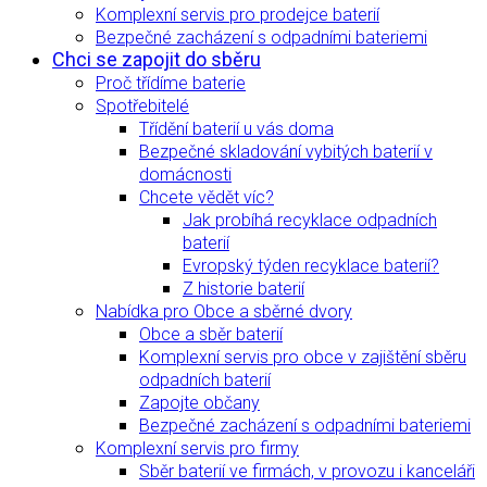
Komplexní servis pro prodejce baterií
Bezpečné zacházení s odpadními bateriemi
Chci se zapojit do sběru
Proč třídíme baterie
Spotřebitelé
Třídění baterií u vás doma
Bezpečné skladování vybitých baterií v
domácnosti
Chcete vědět víc?
Jak probíhá recyklace odpadních
baterií
Evropský týden recyklace baterií?
Z historie baterií
Nabídka pro Obce a sběrné dvory
Obce a sběr baterií
Komplexní servis pro obce v zajištění sběru
odpadních baterií
Zapojte občany
Bezpečné zacházení s odpadními bateriemi
Komplexní servis pro firmy
Sběr baterií ve firmách, v provozu i kanceláři