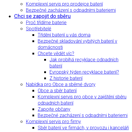
Komplexní servis pro prodejce baterií
Bezpečné zacházení s odpadními bateriemi
Chci se zapojit do sběru
Proč třídíme baterie
Spotřebitelé
Třídění baterií u vás doma
Bezpečné skladování vybitých baterií v
domácnosti
Chcete vědět víc?
Jak probíhá recyklace odpadních
baterií
Evropský týden recyklace baterií?
Z historie baterií
Nabídka pro Obce a sběrné dvory
Obce a sběr baterií
Komplexní servis pro obce v zajištění sběru
odpadních baterií
Zapojte občany
Bezpečné zacházení s odpadními bateriemi
Komplexní servis pro firmy
Sběr baterií ve firmách, v provozu i kanceláři