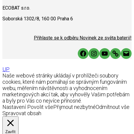
ECOBAT s.r.o.
Soborská 1302/8, 160 00 Praha 6
Přihlaste se k odběru Novinek ze světa baterií!
Facebook
Instagram
YouTube
Link
Mai
UP
Naše webové stránky ukládají v prohlížeči soubory
cookies, které nám pomáhají se správným fungováním
webu, měřením návštěvnosti a vyhodnocením
marketingových akcí tak, aby vyhověly Vašim potřebám
a byly pro Vás co nejvíce přínosné.
Nastavení
Povolit vše
Přijmout nezbytné
Odmítnout vše
Spravovat obsah
Zavřít