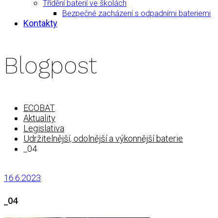
Třídění baterií ve školách
Bezpečné zacházení s odpadními bateriemi
Kontakty
Blogpost
ECOBAT
Aktuality
Legislativa
Udržitelnější, odolnější a výkonnější baterie
_04
16.6.2023
_04