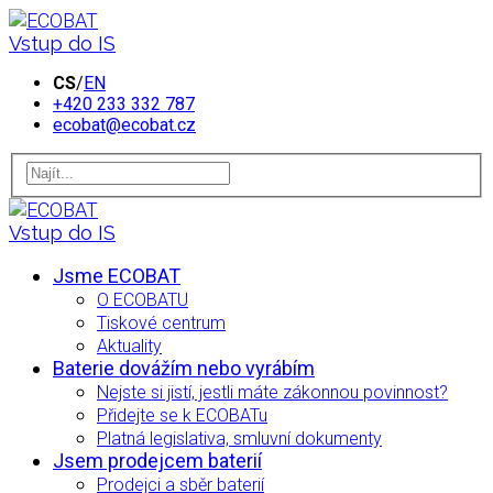
Vstup do IS
CS
/
EN
+420 233 332 787
ecobat@ecobat.cz
Vstup do IS
Jsme ECOBAT
O ECOBATU
Tiskové centrum
Aktuality
Baterie dovážím nebo vyrábím
Nejste si jistí, jestli máte zákonnou povinnost?
Přidejte se k ECOBATu
Platná legislativa, smluvní dokumenty
Jsem prodejcem baterií
Prodejci a sběr baterií