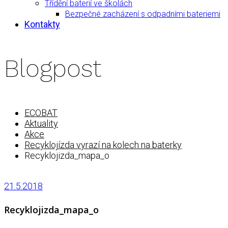
Třídění baterií ve školách
Bezpečné zacházení s odpadními bateriemi
Kontakty
Blogpost
ECOBAT
Aktuality
Akce
Recyklojízda vyrazí na kolech na baterky
Recyklojizda_mapa_o
21.5.2018
Recyklojizda_mapa_o