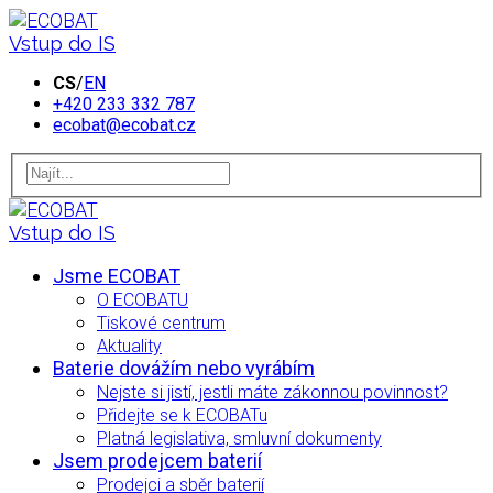
Vstup do IS
CS
/
EN
+420 233 332 787
ecobat@ecobat.cz
Vstup do IS
Jsme ECOBAT
O ECOBATU
Tiskové centrum
Aktuality
Baterie dovážím nebo vyrábím
Nejste si jistí, jestli máte zákonnou povinnost?
Přidejte se k ECOBATu
Platná legislativa, smluvní dokumenty
Jsem prodejcem baterií
Prodejci a sběr baterií