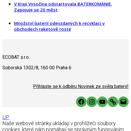
V Kraji Vysočina odstartovala BATERKOMÁNIE.
Zapojuje se 20 měst
Množství baterií odevzdaných k recyklaci v
obchodech raketově roste
ECOBAT s.r.o.
Soborská 1302/8, 160 00 Praha 6
Přihlaste se k odběru Novinek ze světa baterií!
Facebook
Instagram
YouTube
Link
Mai
UP
Naše webové stránky ukládají v prohlížeči soubory
cookies, které nám pomáhají se správným fungováním