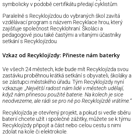
symbolicky v podobě certifikátu předají cyklistům.
Paralelně s Recyklojízdou do vybraných škol zavítá
vzdělávací program s názvem Recyklace hrou, který
zajišťuje společnost Recyklohraní. Školáci a
pedagogové jsou také častými a vítanými účastníky
setkání s Recyklojízdou.
Vzkaz od Recyklojízdy: Přineste nám baterky
Ve všech 24 městech, kde bude mít Recyklojízda svou
zastávku proběhnou krátká setkání s obyvateli, školáky a
se zástupci městského úřadu. Tým Recyklojízdy nyní
vzkazuje:
„Největší radost nám lidé v městech udělají,
když nám přinesou použité baterie. Na kolech je sice
neodvezeme, ale rádi se pro ně po Recyklojízdě vrátíme.“
Recyklojízda je otevřený projekt, a pokud si vedle sběru
baterií chcete užít i společné zážitky, můžete se k týmu
Recyklojízdy připojit a část nebo celou cestu s nimi
zdolat na kole či elektrokole.