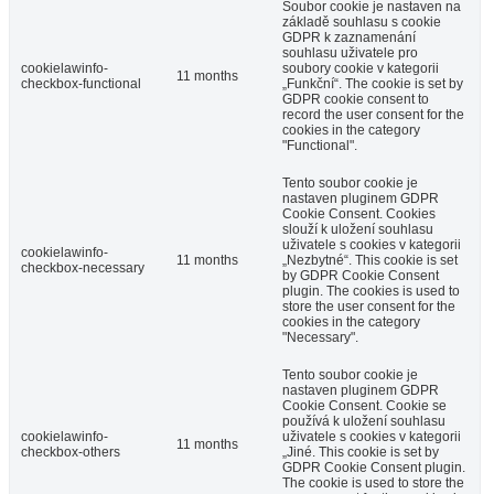
Soubor cookie je nastaven na
základě souhlasu s cookie
GDPR k zaznamenání
souhlasu uživatele pro
cookielawinfo-
soubory cookie v kategorii
11 months
checkbox-functional
„Funkční“. The cookie is set by
GDPR cookie consent to
record the user consent for the
cookies in the category
"Functional".
Tento soubor cookie je
nastaven pluginem GDPR
Cookie Consent. Cookies
slouží k uložení souhlasu
uživatele s cookies v kategorii
cookielawinfo-
11 months
„Nezbytné“. This cookie is set
checkbox-necessary
by GDPR Cookie Consent
plugin. The cookies is used to
store the user consent for the
cookies in the category
"Necessary".
Tento soubor cookie je
nastaven pluginem GDPR
Cookie Consent. Cookie se
používá k uložení souhlasu
cookielawinfo-
uživatele s cookies v kategorii
11 months
checkbox-others
„Jiné. This cookie is set by
GDPR Cookie Consent plugin.
The cookie is used to store the