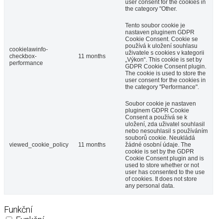
user consent for the cookies in
the category "Other.
Tento soubor cookie je
nastaven pluginem GDPR
Cookie Consent. Cookie se
používá k uložení souhlasu
cookielawinfo-
uživatele s cookies v kategorii
checkbox-
11 months
„Výkon“. This cookie is set by
performance
GDPR Cookie Consent plugin.
The cookie is used to store the
user consent for the cookies in
the category "Performance".
Soubor cookie je nastaven
pluginem GDPR Cookie
Consent a používá se k
uložení, zda uživatel souhlasil
nebo nesouhlasil s používáním
souborů cookie. Neukládá
viewed_cookie_policy
11 months
žádné osobní údaje. The
cookie is set by the GDPR
Cookie Consent plugin and is
used to store whether or not
user has consented to the use
of cookies. It does not store
any personal data.
Funkční