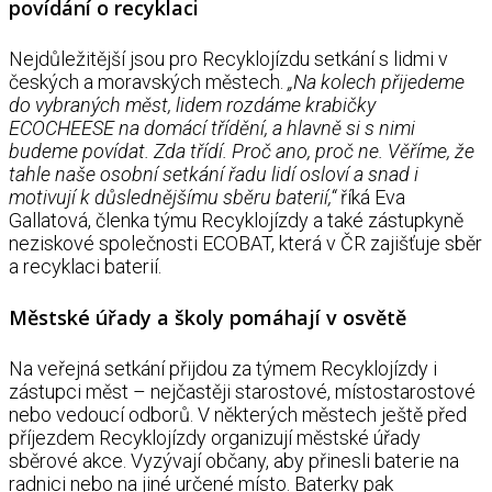
povídání o recyklaci
Nejdůležitější jsou pro Recyklojízdu setkání s lidmi v
českých a moravských městech.
„Na kolech přijedeme
do vybraných měst, lidem rozdáme krabičky
ECOCHEESE na domácí třídění, a hlavně si s nimi
budeme povídat. Zda třídí. Proč ano, proč ne. Věříme, že
tahle naše osobní setkání řadu lidí osloví a snad i
motivují k důslednějšímu sběru baterií,“
říká Eva
Gallatová, členka týmu Recyklojízdy a také zástupkyně
neziskové společnosti ECOBAT, která v ČR zajišťuje sběr
a recyklaci baterií.
Městské úřady a školy pomáhají v osvětě
Na veřejná setkání přijdou za týmem Recyklojízdy i
zástupci měst – nejčastěji starostové, místostarostové
nebo vedoucí odborů. V některých městech ještě před
příjezdem Recyklojízdy organizují městské úřady
sběrové akce. Vyzývají občany, aby přinesli baterie na
radnici nebo na jiné určené místo. Baterky pak