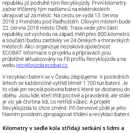
republiku již podruhé tým Recyklojízdy. První kilometry
začne tříčlenný tým nadšenců na elektrokolech
ukrajovat už za měsíc. Na cestu se vydá 13. června
2018 z Frenštátu pod Radhoštěm. Cílovým místem bude
22. června 2018 město Cheb. Trasa vede jižní částí
republiky od východu na západ, měří přes 800 kilometrů
a součástí budou zastávky ve 24 českých a moravských
městech. Akci organizuje nezisková společnost
ECOBAT. Informace o projektu a přípravách jsou
průběžně aktualizovány na FB profilu Recyklojízda a na
webu
recyklojizda.ecobat.cz
.
V recyklaci baterií se v Česku zlepšujeme. V posledních
letech se každoročně vytřídí téměř 1 700 tun baterií. Je
to však jen necelá polovina baterií, které se dostanou do
oběhu. Jsou lidé, kteří třídí poctivě a pravidelně, ale stále
je víc jak čtvrtina lidí, co netřídí vůbec. A projekt
Recyklojízda to chce změnit. Při červnové jízdě je jeho
hlavním posláním zpropagovat třídění a recyklaci baterií.
Kilometry v sedle kola střídají setkání s lidmi a