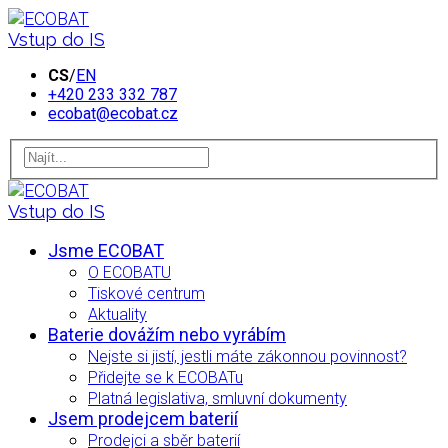
Vstup do IS
CS
/
EN
+420 233 332 787
ecobat@ecobat.cz
Vstup do IS
Jsme ECOBAT
O ECOBATU
Tiskové centrum
Aktuality
Baterie dovážím nebo vyrábím
Nejste si jistí, jestli máte zákonnou povinnost?
Přidejte se k ECOBATu
Platná legislativa, smluvní dokumenty
Jsem prodejcem baterií
Prodejci a sběr baterií