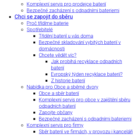
Komplexní servis pro prodejce baterií
Bezpečné zacházení s odpadními bateriemi
Chci se zapojit do sběru
Proč třídíme baterie
Spotřebitelé
Třídění baterií u vás doma
Bezpečné skladování vybitých baterií v
domácnosti
Chcete vědět víc?
Jak probíhá recyklace odpadních
baterií
Evropský týden recyklace baterií?
Z historie baterií
Nabídka pro Obce a sběrné dvory
Obce a sběr baterií
Komplexní servis pro obce v zajištění sběru
odpadních baterií
Zapojte občany
Bezpečné zacházení s odpadními bateriemi
Komplexní servis pro firmy
Sběr baterií ve firmách, v provozu i kanceláři