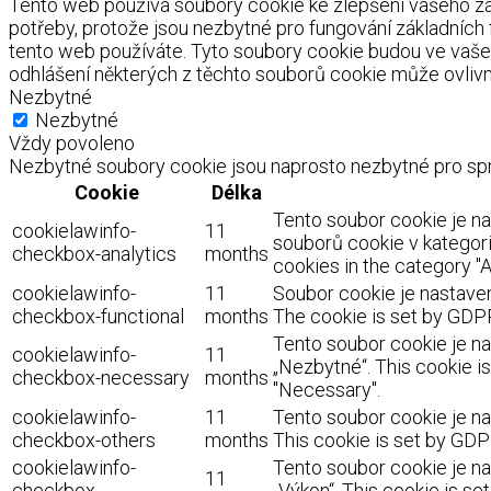
Tento web používá soubory cookie ke zlepšení vašeho záž
potřeby, protože jsou nezbytné pro fungování základních
tento web používáte. Tyto soubory cookie budou ve vaše
odhlášení některých z těchto souborů cookie může ovlivnit
Nezbytné
Nezbytné
Vždy povoleno
Nezbytné soubory cookie jsou naprosto nezbytné pro spr
Cookie
Délka
Tento soubor cookie je n
cookielawinfo-
11
souborů cookie v kategorii
checkbox-analytics
months
cookies in the category "A
cookielawinfo-
11
Soubor cookie je nastaven
checkbox-functional
months
The cookie is set by GDPR
Tento soubor cookie je na
cookielawinfo-
11
„Nezbytné“. This cookie i
checkbox-necessary
months
"Necessary".
cookielawinfo-
11
Tento soubor cookie je na
checkbox-others
months
This cookie is set by GDP
cookielawinfo-
Tento soubor cookie je na
11
checkbox-
„Výkon“. This cookie is s