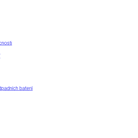
cnosti
í
dpadních baterií