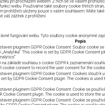
itku při procházení webem. Z nich se ve vašem prohlížeči 
 funkcí webu. Používáme také soubory cookie třetích stran
m prohlížeči uloženy pouze s vaším souhlasem. Máte také 
 váš zážitek z prohlížení.
ávné fungování webu. Tyto soubory cookie anonymně zajišť
Popis
astaven pluginem GDPR Cookie Consent. Soubor cookie se p
 „Analytika“. This cookie is set by GDPR Cookie Consent pl
nalytics".
 na základě souhlasu s cookie GDPR k zaznamenání souhlasu
 cookie consent to record the user consent for the cookies
staven pluginem GDPR Cookie Consent. Cookies slouží k ulo
s set by GDPR Cookie Consent plugin. The cookies is used t
staven pluginem GDPR Cookie Consent. Cookie se používá k 
R Cookie Consent plugin. The cookie is used to store the us
staven pluginem GDPR Cookie Consent. Cookie se používá k
et by GDPR Cookie Consent plugin. The cookie is used to sto