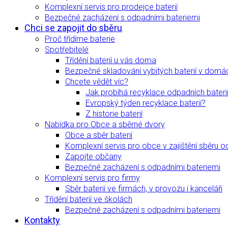
Komplexní servis pro prodejce baterií
Bezpečné zacházení s odpadními bateriemi
Chci se zapojit do sběru
Proč třídíme baterie
Spotřebitelé
Třídění baterií u vás doma
Bezpečné skladování vybitých baterií v domá
Chcete vědět víc?
Jak probíhá recyklace odpadních bateri
Evropský týden recyklace baterií?
Z historie baterií
Nabídka pro Obce a sběrné dvory
Obce a sběr baterií
Komplexní servis pro obce v zajištění sběru o
Zapojte občany
Bezpečné zacházení s odpadními bateriemi
Komplexní servis pro firmy
Sběr baterií ve firmách, v provozu i kanceláři
Třídění baterií ve školách
Bezpečné zacházení s odpadními bateriemi
Kontakty