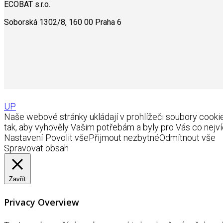
ECOBAT s.r.o.
Soborská 1302/8, 160 00 Praha 6
UP
Naše webové stránky ukládají v prohlížeči soubory coo
tak, aby vyhověly Vašim potřebám a byly pro Vás co nejví
Nastavení
Povolit vše
Přijmout nezbytné
Odmítnout vše
Spravovat obsah
Zavřít
Privacy Overview