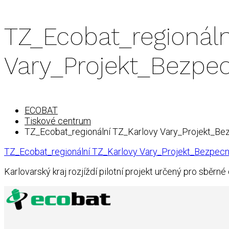
TZ_Ecobat_regionáln
Vary_Projekt_Bezpe
ECOBAT
Tiskové centrum
TZ_Ecobat_regionální TZ_Karlovy Vary_Projekt_B
TZ_Ecobat_regionální TZ_Karlovy Vary_Projekt_Bezpec
Karlovarský kraj rozjíždí pilotní projekt určený pro sběrné