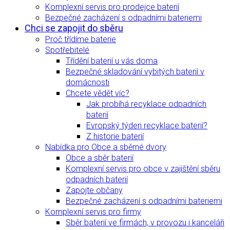
Komplexní servis pro prodejce baterií
Bezpečné zacházení s odpadními bateriemi
Chci se zapojit do sběru
Proč třídíme baterie
Spotřebitelé
Třídění baterií u vás doma
Bezpečné skladování vybitých baterií v
domácnosti
Chcete vědět víc?
Jak probíhá recyklace odpadních
baterií
Evropský týden recyklace baterií?
Z historie baterií
Nabídka pro Obce a sběrné dvory
Obce a sběr baterií
Komplexní servis pro obce v zajištění sběru
odpadních baterií
Zapojte občany
Bezpečné zacházení s odpadními bateriemi
Komplexní servis pro firmy
Sběr baterií ve firmách, v provozu i kanceláři