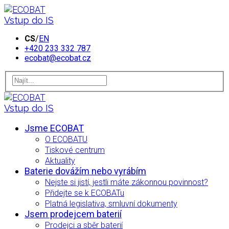
Vstup do IS
CS
/
EN
+420 233 332 787
ecobat@ecobat.cz
Vstup do IS
Jsme ECOBAT
O ECOBATU
Tiskové centrum
Aktuality
Baterie dovážím nebo vyrábím
Nejste si jistí, jestli máte zákonnou povinnost?
Přidejte se k ECOBATu
Platná legislativa, smluvní dokumenty
Jsem prodejcem baterií
Prodejci a sběr baterií