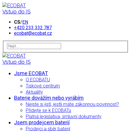
Vstup do IS
CS
/
EN
+420 233 332 787
ecobat@ecobat.cz
Vstup do IS
Jsme ECOBAT
O ECOBATU
Tiskové centrum
Aktuality
Baterie dovážím nebo vyrábím
Nejste si jistí, jestli máte zákonnou povinnost?
Přidejte se k ECOBATu
Platná legislativa, smluvní dokumenty
Jsem prodejcem baterií
Prodejci a sběr baterií