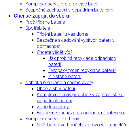
Komplexní servis pro prodejce baterií
Bezpečné zacházení s odpadními bateriemi
Chci se zapojit do sběru
Proč třídíme baterie
Spotřebitelé
Třídění baterií u vás doma
Bezpečné skladování vybitých baterií v
domácnosti
Chcete vědět víc?
Jak probíhá recyklace odpadních
baterií
Evropský týden recyklace baterií?
Z historie baterií
Nabídka pro Obce a sběrné dvory
Obce a sběr baterií
Komplexní servis pro obce v zajištění sběru
odpadních baterií
Zapojte občany
Bezpečné zacházení s odpadními bateriemi
Komplexní servis pro firmy
Sběr baterií ve firmách, v provozu i kanceláři