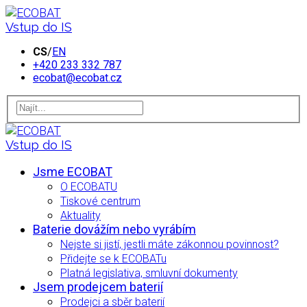
Vstup do IS
CS
/
EN
+420 233 332 787
ecobat@ecobat.cz
Vstup do IS
Jsme ECOBAT
O ECOBATU
Tiskové centrum
Aktuality
Baterie dovážím nebo vyrábím
Nejste si jistí, jestli máte zákonnou povinnost?
Přidejte se k ECOBATu
Platná legislativa, smluvní dokumenty
Jsem prodejcem baterií
Prodejci a sběr baterií