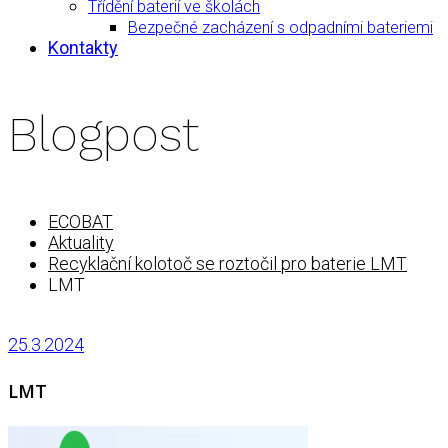
Třídění baterií ve školách
Bezpečné zacházení s odpadními bateriemi
Kontakty
Blogpost
ECOBAT
Aktuality
Recyklační kolotoč se roztočil pro baterie LMT
LMT
25.3.2024
LMT