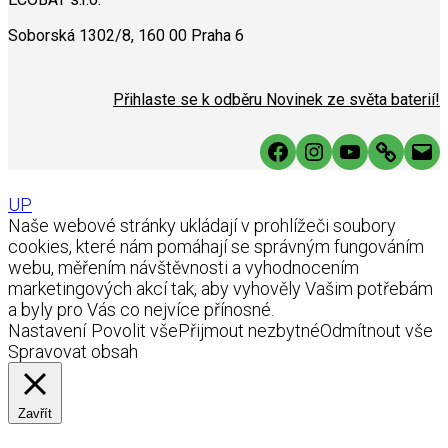
Soborská 1302/8, 160 00 Praha 6
Přihlaste se k odběru Novinek ze světa baterií!
Facebook
Instagram
YouTube
Link
Mai
UP
Naše webové stránky ukládají v prohlížeči soubory
cookies, které nám pomáhají se správným fungováním
webu, měřením návštěvnosti a vyhodnocením
marketingových akcí tak, aby vyhověly Vašim potřebám
a byly pro Vás co nejvíce přínosné.
Nastavení
Povolit vše
Přijmout nezbytné
Odmítnout vše
Spravovat obsah
Zavřít