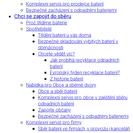
Komplexní servis pro prodejce baterií
Bezpečné zacházení s odpadními bateriemi
Chci se zapojit do sběru
Proč třídíme baterie
Spotřebitelé
Třídění baterií u vás doma
Bezpečné skladování vybitých baterií v
domácnosti
Chcete vědět víc?
Jak probíhá recyklace odpadních
baterií
Evropský týden recyklace baterií?
Z historie baterií
Nabídka pro Obce a sběrné dvory
Obce a sběr baterií
Komplexní servis pro obce v zajištění sběru
odpadních baterií
Zapojte občany
Bezpečné zacházení s odpadními bateriemi
Komplexní servis pro firmy
Sběr baterií ve firmách, v provozu i kanceláři