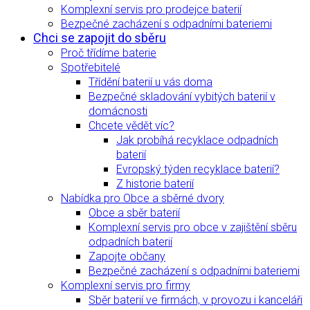
Komplexní servis pro prodejce baterií
Bezpečné zacházení s odpadními bateriemi
Chci se zapojit do sběru
Proč třídíme baterie
Spotřebitelé
Třídění baterií u vás doma
Bezpečné skladování vybitých baterií v
domácnosti
Chcete vědět víc?
Jak probíhá recyklace odpadních
baterií
Evropský týden recyklace baterií?
Z historie baterií
Nabídka pro Obce a sběrné dvory
Obce a sběr baterií
Komplexní servis pro obce v zajištění sběru
odpadních baterií
Zapojte občany
Bezpečné zacházení s odpadními bateriemi
Komplexní servis pro firmy
Sběr baterií ve firmách, v provozu i kanceláři