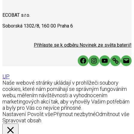
ECOBAT s.r.o.
Soborská 1302/8, 160 00 Praha 6
Přihlaste se k odběru Novinek ze světa baterií!
Facebook
Instagram
YouTube
Link
Mai
UP
Naše webové stránky ukládají v prohlížeči soubory
cookies, které nám pomáhají se správným fungováním
webu, měřením návštěvnosti a vyhodnocením
marketingových akcí tak, aby vyhověly Vašim potřebám
a byly pro Vás co nejvíce přínosné.
Nastavení
Povolit vše
Přijmout nezbytné
Odmítnout vše
Spravovat obsah