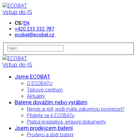
Vstup do IS
CS
/
EN
+420 233 332 787
ecobat@ecobat.cz
Vstup do IS
Jsme ECOBAT
O ECOBATU
Tiskové centrum
Aktuality
Baterie dovážím nebo vyrábím
Nejste si jistí, jestli máte zákonnou povinnost?
Přidejte se k ECOBATu
Platná legislativa, smluvní dokumenty
Jsem prodejcem baterií
Prodejci a sběr baterií