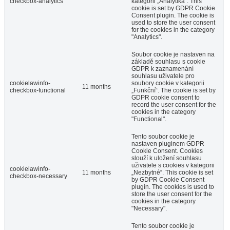
checkbox-analytics
kategorii „Analytika“. This
cookie is set by GDPR Cookie
Consent plugin. The cookie is
used to store the user consent
for the cookies in the category
"Analytics".
Soubor cookie je nastaven na
základě souhlasu s cookie
GDPR k zaznamenání
souhlasu uživatele pro
cookielawinfo-
soubory cookie v kategorii
11 months
checkbox-functional
„Funkční“. The cookie is set by
GDPR cookie consent to
record the user consent for the
cookies in the category
"Functional".
Tento soubor cookie je
nastaven pluginem GDPR
Cookie Consent. Cookies
slouží k uložení souhlasu
uživatele s cookies v kategorii
cookielawinfo-
11 months
„Nezbytné“. This cookie is set
checkbox-necessary
by GDPR Cookie Consent
plugin. The cookies is used to
store the user consent for the
cookies in the category
"Necessary".
Tento soubor cookie je