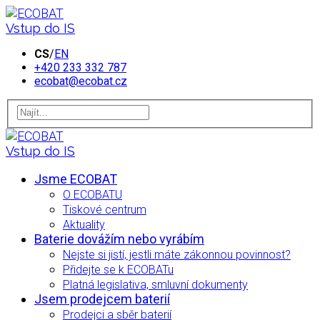
Vstup do IS
CS
/
EN
+420 233 332 787
ecobat@ecobat.cz
Vstup do IS
Jsme ECOBAT
O ECOBATU
Tiskové centrum
Aktuality
Baterie dovážím nebo vyrábím
Nejste si jistí, jestli máte zákonnou povinnost?
Přidejte se k ECOBATu
Platná legislativa, smluvní dokumenty
Jsem prodejcem baterií
Prodejci a sběr baterií