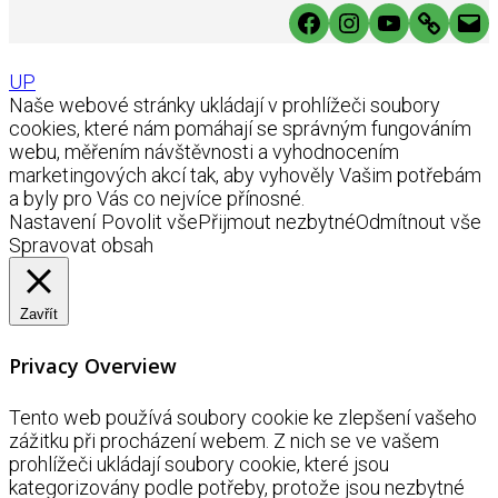
Facebook
Instagram
YouTube
Link
Mai
UP
Naše webové stránky ukládají v prohlížeči soubory
cookies, které nám pomáhají se správným fungováním
webu, měřením návštěvnosti a vyhodnocením
marketingových akcí tak, aby vyhověly Vašim potřebám
a byly pro Vás co nejvíce přínosné.
Nastavení
Povolit vše
Přijmout nezbytné
Odmítnout vše
Spravovat obsah
Zavřít
Privacy Overview
Tento web používá soubory cookie ke zlepšení vašeho
zážitku při procházení webem. Z nich se ve vašem
prohlížeči ukládají soubory cookie, které jsou
kategorizovány podle potřeby, protože jsou nezbytné