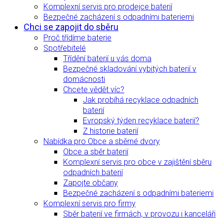
Komplexní servis pro prodejce baterií
Bezpečné zacházení s odpadními bateriemi
Chci se zapojit do sběru
Proč třídíme baterie
Spotřebitelé
Třídění baterií u vás doma
Bezpečné skladování vybitých baterií v
domácnosti
Chcete vědět víc?
Jak probíhá recyklace odpadních
baterií
Evropský týden recyklace baterií?
Z historie baterií
Nabídka pro Obce a sběrné dvory
Obce a sběr baterií
Komplexní servis pro obce v zajištění sběru
odpadních baterií
Zapojte občany
Bezpečné zacházení s odpadními bateriemi
Komplexní servis pro firmy
Sběr baterií ve firmách, v provozu i kanceláři