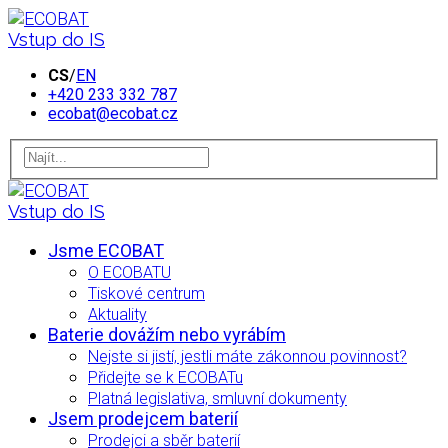
Vstup do IS
CS
/
EN
+420 233 332 787
ecobat@ecobat.cz
Vstup do IS
Jsme ECOBAT
O ECOBATU
Tiskové centrum
Aktuality
Baterie dovážím nebo vyrábím
Nejste si jistí, jestli máte zákonnou povinnost?
Přidejte se k ECOBATu
Platná legislativa, smluvní dokumenty
Jsem prodejcem baterií
Prodejci a sběr baterií