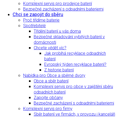
Komplexní servis pro prodejce baterií
Bezpečné zacházení s odpadními bateriemi
Chci se zapojit do sběru
Proč třídíme baterie
Spotřebitelé
Třídění baterií u vás doma
Bezpečné skladování vybitých baterií v
domácnosti
Chcete vědět víc?
Jak probíhá recyklace odpadních
baterií
Evropský týden recyklace baterií?
Z historie baterií
Nabídka pro Obce a sběrné dvory
Obce a sběr baterií
Komplexní servis pro obce v zajištění sběru
odpadních baterií
Zapojte občany
Bezpečné zacházení s odpadními bateriemi
Komplexní servis pro firmy
Sběr baterií ve firmách, v provozu i kanceláři