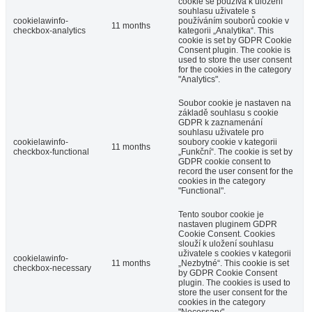
cookie se používá k uložení
souhlasu uživatele s
cookielawinfo-
používáním souborů cookie v
11 months
checkbox-analytics
kategorii „Analytika“. This
cookie is set by GDPR Cookie
Consent plugin. The cookie is
used to store the user consent
for the cookies in the category
"Analytics".
Soubor cookie je nastaven na
základě souhlasu s cookie
GDPR k zaznamenání
souhlasu uživatele pro
cookielawinfo-
soubory cookie v kategorii
11 months
checkbox-functional
„Funkční“. The cookie is set by
GDPR cookie consent to
record the user consent for the
cookies in the category
"Functional".
Tento soubor cookie je
nastaven pluginem GDPR
Cookie Consent. Cookies
slouží k uložení souhlasu
uživatele s cookies v kategorii
cookielawinfo-
11 months
„Nezbytné“. This cookie is set
checkbox-necessary
by GDPR Cookie Consent
plugin. The cookies is used to
store the user consent for the
cookies in the category