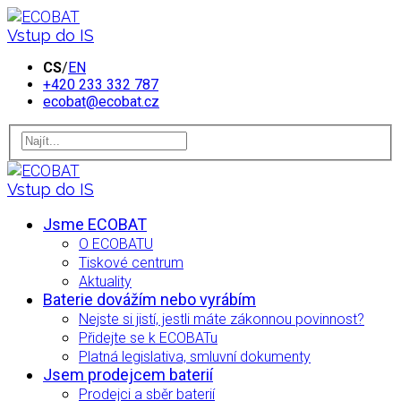
Vstup do IS
CS
/
EN
+420 233 332 787
ecobat@ecobat.cz
Vstup do IS
Jsme ECOBAT
O ECOBATU
Tiskové centrum
Aktuality
Baterie dovážím nebo vyrábím
Nejste si jistí, jestli máte zákonnou povinnost?
Přidejte se k ECOBATu
Platná legislativa, smluvní dokumenty
Jsem prodejcem baterií
Prodejci a sběr baterií