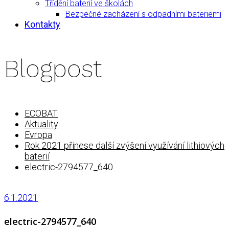
Třídění baterií ve školách
Bezpečné zacházení s odpadními bateriemi
Kontakty
Blogpost
ECOBAT
Aktuality
Evropa
Rok 2021 přinese další zvýšení využívání lithiových
baterií
electric-2794577_640
6.1.2021
electric-2794577_640