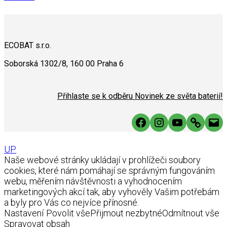
ECOBAT s.r.o.
Soborská 1302/8, 160 00 Praha 6
Přihlaste se k odběru Novinek ze světa baterií!
Facebook
Instagram
YouTube
Link
Mai
UP
Naše webové stránky ukládají v prohlížeči soubory
cookies, které nám pomáhají se správným fungováním
webu, měřením návštěvnosti a vyhodnocením
marketingových akcí tak, aby vyhověly Vašim potřebám
a byly pro Vás co nejvíce přínosné.
Nastavení
Povolit vše
Přijmout nezbytné
Odmítnout vše
Spravovat obsah