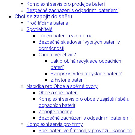
Komplexní servis pro prodejce baterií
Bezpečné zacházení s odpadními bateriemi
Chci se zapojit do sběru
Proč třídíme baterie
Spotřebitelé
Třídění baterií u vás doma
Bezpečné skladování vybitých baterií v
domácnosti
Chcete vědět víc?
Jak probíhá recyklace odpadních
baterií
Evropský týden recyklace baterií?
Z historie baterií
Nabídka pro Obce a sběrné dvory
Obce a sběr baterií
Komplexní servis pro obce v zajištění sběru
odpadních baterií
Zapojte občany
Bezpečné zacházení s odpadními bateriemi
Komplexní servis pro firmy
Sběr baterií ve firmách, v provozu i kanceláři