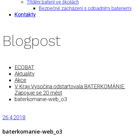
Třídění baterií ve školách
Bezpečné zacházení s odpadními bateriemi
Kontakty
Blogpost
ECOBAT
Aktuality
Akce
V Kraji Vysočina odstartovala BATERKOMÁNIE.
Zapojuje se 20 měst
baterkomanie-web_o3
26.4.2018
baterkomanie-web_o3