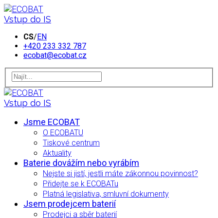
Vstup do IS
CS
/
EN
+420 233 332 787
ecobat@ecobat.cz
Vstup do IS
Jsme ECOBAT
O ECOBATU
Tiskové centrum
Aktuality
Baterie dovážím nebo vyrábím
Nejste si jistí, jestli máte zákonnou povinnost?
Přidejte se k ECOBATu
Platná legislativa, smluvní dokumenty
Jsem prodejcem baterií
Prodejci a sběr baterií