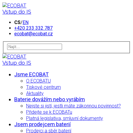
Vstup do IS
CS
/
EN
+420 233 332 787
ecobat@ecobat.cz
Vstup do IS
Jsme ECOBAT
O ECOBATU
Tiskové centrum
Aktuality
Baterie dovážím nebo vyrábím
Nejste si jistí, jestli máte zákonnou povinnost?
Přidejte se k ECOBATu
Platná legislativa, smluvní dokumenty
Jsem prodejcem baterií
Prodejci a sběr baterií