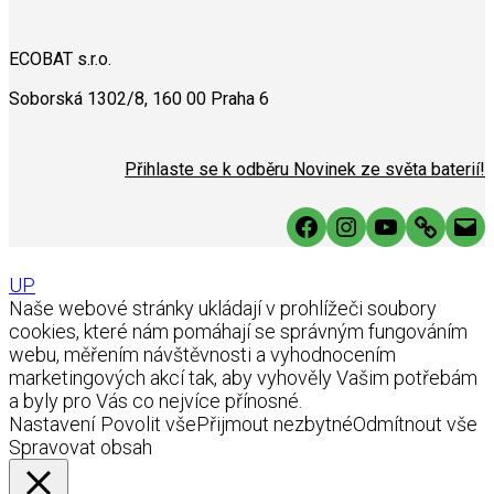
ECOBAT s.r.o.
Soborská 1302/8, 160 00 Praha 6
Přihlaste se k odběru Novinek ze světa baterií!
Facebook
Instagram
YouTube
Link
Mai
UP
Naše webové stránky ukládají v prohlížeči soubory
cookies, které nám pomáhají se správným fungováním
webu, měřením návštěvnosti a vyhodnocením
marketingových akcí tak, aby vyhověly Vašim potřebám
a byly pro Vás co nejvíce přínosné.
Nastavení
Povolit vše
Přijmout nezbytné
Odmítnout vše
Spravovat obsah