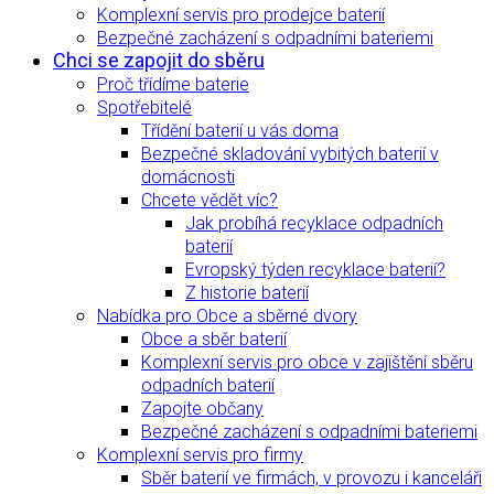
Komplexní servis pro prodejce baterií
Bezpečné zacházení s odpadními bateriemi
Chci se zapojit do sběru
Proč třídíme baterie
Spotřebitelé
Třídění baterií u vás doma
Bezpečné skladování vybitých baterií v
domácnosti
Chcete vědět víc?
Jak probíhá recyklace odpadních
baterií
Evropský týden recyklace baterií?
Z historie baterií
Nabídka pro Obce a sběrné dvory
Obce a sběr baterií
Komplexní servis pro obce v zajištění sběru
odpadních baterií
Zapojte občany
Bezpečné zacházení s odpadními bateriemi
Komplexní servis pro firmy
Sběr baterií ve firmách, v provozu i kanceláři