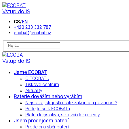
Vstup do IS
CS
/
EN
+420 233 332 787
ecobat@ecobat.cz
Vstup do IS
Jsme ECOBAT
O ECOBATU
Tiskové centrum
Aktuality
Baterie dovážím nebo vyrábím
Nejste si jistí, jestli máte zákonnou povinnost?
Přidejte se k ECOBATu
Platná legislativa, smluvní dokumenty
Jsem prodejcem baterií
Prodejci a sběr baterií