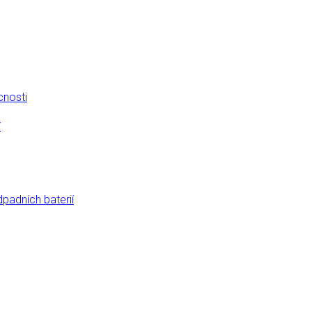
cnosti
í
dpadních baterií