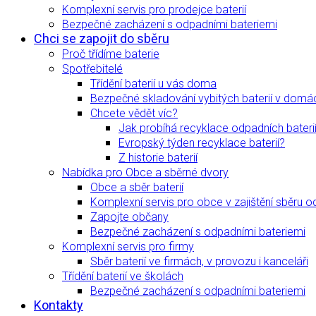
Komplexní servis pro prodejce baterií
Bezpečné zacházení s odpadními bateriemi
Chci se zapojit do sběru
Proč třídíme baterie
Spotřebitelé
Třídění baterií u vás doma
Bezpečné skladování vybitých baterií v domá
Chcete vědět víc?
Jak probíhá recyklace odpadních bateri
Evropský týden recyklace baterií?
Z historie baterií
Nabídka pro Obce a sběrné dvory
Obce a sběr baterií
Komplexní servis pro obce v zajištění sběru o
Zapojte občany
Bezpečné zacházení s odpadními bateriemi
Komplexní servis pro firmy
Sběr baterií ve firmách, v provozu i kanceláři
Třídění baterií ve školách
Bezpečné zacházení s odpadními bateriemi
Kontakty