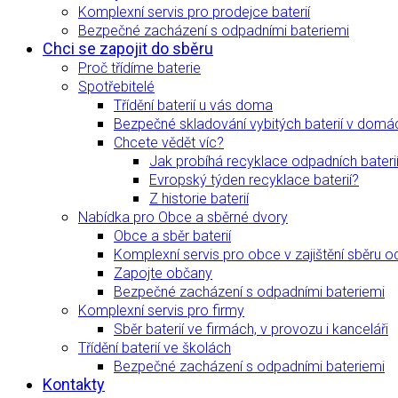
Komplexní servis pro prodejce baterií
Bezpečné zacházení s odpadními bateriemi
Chci se zapojit do sběru
Proč třídíme baterie
Spotřebitelé
Třídění baterií u vás doma
Bezpečné skladování vybitých baterií v domá
Chcete vědět víc?
Jak probíhá recyklace odpadních bateri
Evropský týden recyklace baterií?
Z historie baterií
Nabídka pro Obce a sběrné dvory
Obce a sběr baterií
Komplexní servis pro obce v zajištění sběru o
Zapojte občany
Bezpečné zacházení s odpadními bateriemi
Komplexní servis pro firmy
Sběr baterií ve firmách, v provozu i kanceláři
Třídění baterií ve školách
Bezpečné zacházení s odpadními bateriemi
Kontakty