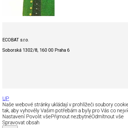
ECOBAT s.r.o.
Soborská 1302/8, 160 00 Praha 6
UP
Naše webové stránky ukládají v prohlížeči soubory coo
tak, aby vyhověly Vašim potřebám a byly pro Vás co nejví
Nastavení
Povolit vše
Přijmout nezbytné
Odmítnout vše
Spravovat obsah