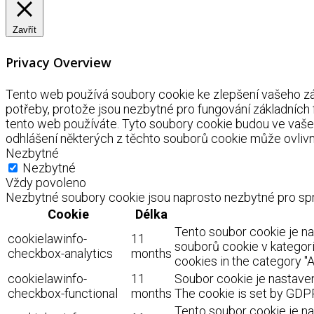
Zavřít
Privacy Overview
Tento web používá soubory cookie ke zlepšení vašeho záž
potřeby, protože jsou nezbytné pro fungování základních
tento web používáte. Tyto soubory cookie budou ve vaše
odhlášení některých z těchto souborů cookie může ovlivnit
Nezbytné
Nezbytné
Vždy povoleno
Nezbytné soubory cookie jsou naprosto nezbytné pro spr
Cookie
Délka
Tento soubor cookie je n
cookielawinfo-
11
souborů cookie v kategorii
checkbox-analytics
months
cookies in the category "A
cookielawinfo-
11
Soubor cookie je nastaven
checkbox-functional
months
The cookie is set by GDPR
Tento soubor cookie je na