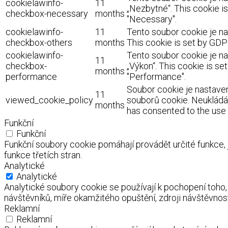
cookielawinfo-
11
„Nezbytné“. This cookie i
checkbox-necessary
months
"Necessary".
cookielawinfo-
11
Tento soubor cookie je na
checkbox-others
months
This cookie is set by GDP
cookielawinfo-
Tento soubor cookie je na
11
checkbox-
„Výkon“. This cookie is s
months
performance
"Performance".
Soubor cookie je nastaven
11
viewed_cookie_policy
souborů cookie. Neukládá 
months
has consented to the use o
Funkční
Funkční
Funkční soubory cookie pomáhají provádět určité funkce,
funkce třetích stran.
Analytické
Analytické
Analytické soubory cookie se používají k pochopení toho
návštěvníků, míře okamžitého opuštění, zdroji návštěvnost
Reklamní
Reklamní