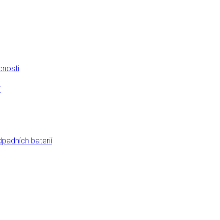
cnosti
í
dpadních baterií