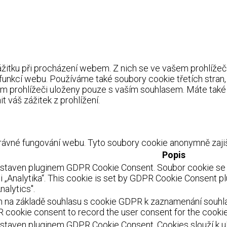
itku při procházení webem. Z nich se ve vašem prohlížeči 
 funkcí webu. Používáme také soubory cookie třetích stran
m prohlížeči uloženy pouze s vaším souhlasem. Máte také 
 váš zážitek z prohlížení.
ávné fungování webu. Tyto soubory cookie anonymně zajišť
Popis
astaven pluginem GDPR Cookie Consent. Soubor cookie se p
 „Analytika“. This cookie is set by GDPR Cookie Consent pl
nalytics".
 na základě souhlasu s cookie GDPR k zaznamenání souhlasu
 cookie consent to record the user consent for the cookies
staven pluginem GDPR Cookie Consent. Cookies slouží k ulo