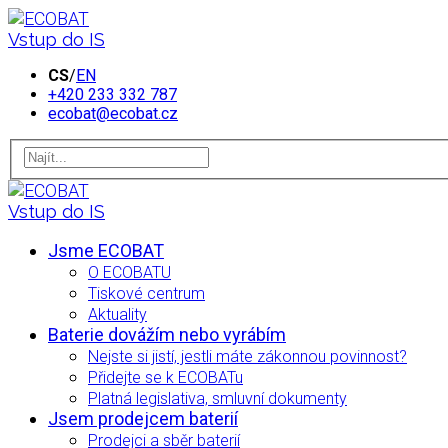
Vstup do IS
CS
/
EN
+420 233 332 787
ecobat@ecobat.cz
Vstup do IS
Jsme ECOBAT
O ECOBATU
Tiskové centrum
Aktuality
Baterie dovážím nebo vyrábím
Nejste si jistí, jestli máte zákonnou povinnost?
Přidejte se k ECOBATu
Platná legislativa, smluvní dokumenty
Jsem prodejcem baterií
Prodejci a sběr baterií