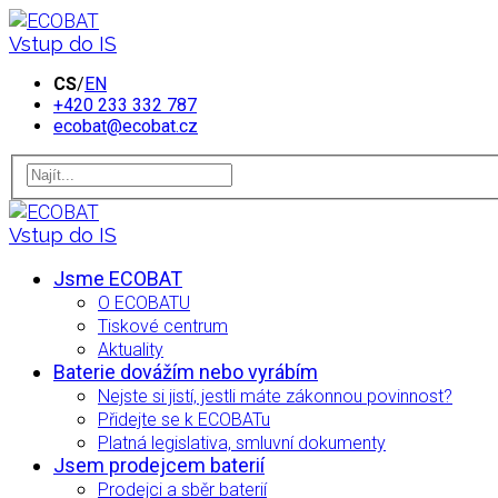
Vstup do IS
CS
/
EN
+420 233 332 787
ecobat@ecobat.cz
Vstup do IS
Jsme ECOBAT
O ECOBATU
Tiskové centrum
Aktuality
Baterie dovážím nebo vyrábím
Nejste si jistí, jestli máte zákonnou povinnost?
Přidejte se k ECOBATu
Platná legislativa, smluvní dokumenty
Jsem prodejcem baterií
Prodejci a sběr baterií