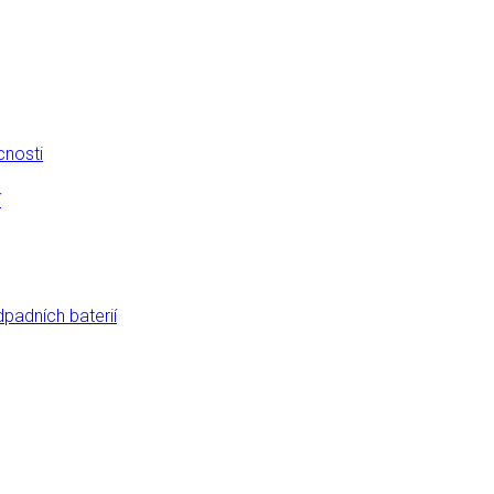
cnosti
í
dpadních baterií