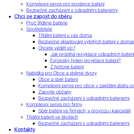
Komplexní servis pro prodejce baterií
Bezpečné zacházení s odpadními bateriemi
Chci se zapojit do sběru
Proč třídíme baterie
Spotřebitelé
Třídění baterií u vás doma
Bezpečné skladování vybitých baterií v domá
Chcete vědět víc?
Jak probíhá recyklace odpadních bateri
Evropský týden recyklace baterií?
Z historie baterií
Nabídka pro Obce a sběrné dvory
Obce a sběr baterií
Komplexní servis pro obce v zajištění sběru o
Zapojte občany
Bezpečné zacházení s odpadními bateriemi
Komplexní servis pro firmy
Sběr baterií ve firmách, v provozu i kanceláři
Třídění baterií ve školách
Bezpečné zacházení s odpadními bateriemi
Kontakty