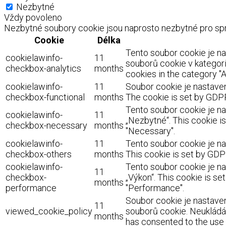
Nezbytné
Vždy povoleno
Nezbytné soubory cookie jsou naprosto nezbytné pro spr
Cookie
Délka
Tento soubor cookie je n
cookielawinfo-
11
souborů cookie v kategorii
checkbox-analytics
months
cookies in the category "A
cookielawinfo-
11
Soubor cookie je nastaven
checkbox-functional
months
The cookie is set by GDPR
Tento soubor cookie je na
cookielawinfo-
11
„Nezbytné“. This cookie i
checkbox-necessary
months
"Necessary".
cookielawinfo-
11
Tento soubor cookie je na
checkbox-others
months
This cookie is set by GDP
cookielawinfo-
Tento soubor cookie je na
11
checkbox-
„Výkon“. This cookie is s
months
performance
"Performance".
Soubor cookie je nastaven
11
viewed_cookie_policy
souborů cookie. Neukládá 
months
has consented to the use o