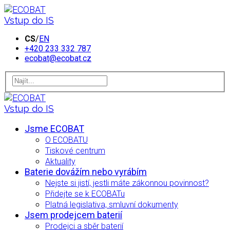
Vstup do IS
CS
/
EN
+420 233 332 787
ecobat@ecobat.cz
Vstup do IS
Jsme ECOBAT
O ECOBATU
Tiskové centrum
Aktuality
Baterie dovážím nebo vyrábím
Nejste si jistí, jestli máte zákonnou povinnost?
Přidejte se k ECOBATu
Platná legislativa, smluvní dokumenty
Jsem prodejcem baterií
Prodejci a sběr baterií