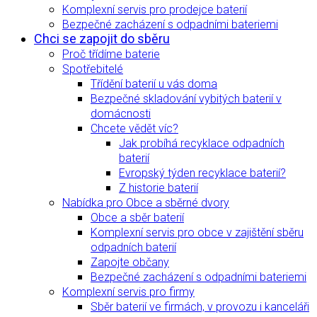
Komplexní servis pro prodejce baterií
Bezpečné zacházení s odpadními bateriemi
Chci se zapojit do sběru
Proč třídíme baterie
Spotřebitelé
Třídění baterií u vás doma
Bezpečné skladování vybitých baterií v
domácnosti
Chcete vědět víc?
Jak probíhá recyklace odpadních
baterií
Evropský týden recyklace baterií?
Z historie baterií
Nabídka pro Obce a sběrné dvory
Obce a sběr baterií
Komplexní servis pro obce v zajištění sběru
odpadních baterií
Zapojte občany
Bezpečné zacházení s odpadními bateriemi
Komplexní servis pro firmy
Sběr baterií ve firmách, v provozu i kanceláři