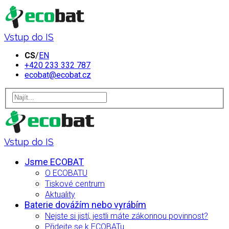
Vstup do IS
CS
/
EN
+420 233 332 787
ecobat@ecobat.cz
Vstup do IS
Jsme ECOBAT
O ECOBATU
Tiskové centrum
Aktuality
Baterie dovážím nebo vyrábím
Nejste si jistí, jestli máte zákonnou povinnost?
Přidejte se k ECOBATu