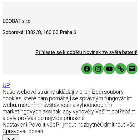
ECOBAT s.r.o.
Soborská 1302/8, 160 00 Praha 6
Přihlaste se k odběru Novinek ze světa baterií!
Facebook
Instagram
YouTube
Link
Mai
UP
Naše webové stránky ukládají v prohlížeči soubory
cookies, které nám pomáhají se správným fungováním
webu, měřením návštěvnosti a vyhodnocením
marketingových akcí tak, aby vyhověly Vašim potřebám
a byly pro Vás co nejvíce přínosné.
Nastavení
Povolit vše
Přijmout nezbytné
Odmítnout vše
Spravovat obsah