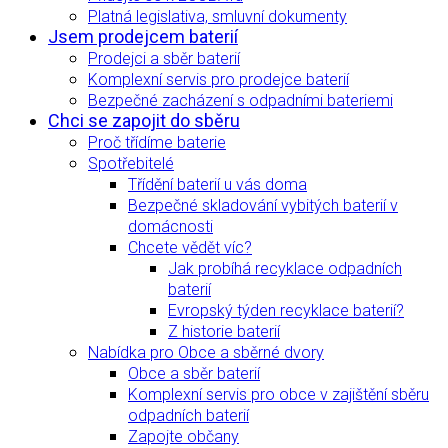
Platná legislativa, smluvní dokumenty
Jsem prodejcem baterií
Prodejci a sběr baterií
Komplexní servis pro prodejce baterií
Bezpečné zacházení s odpadními bateriemi
Chci se zapojit do sběru
Proč třídíme baterie
Spotřebitelé
Třídění baterií u vás doma
Bezpečné skladování vybitých baterií v
domácnosti
Chcete vědět víc?
Jak probíhá recyklace odpadních
baterií
Evropský týden recyklace baterií?
Z historie baterií
Nabídka pro Obce a sběrné dvory
Obce a sběr baterií
Komplexní servis pro obce v zajištění sběru
odpadních baterií
Zapojte občany