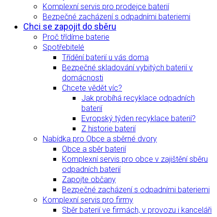
Komplexní servis pro prodejce baterií
Bezpečné zacházení s odpadními bateriemi
Chci se zapojit do sběru
Proč třídíme baterie
Spotřebitelé
Třídění baterií u vás doma
Bezpečné skladování vybitých baterií v
domácnosti
Chcete vědět víc?
Jak probíhá recyklace odpadních
baterií
Evropský týden recyklace baterií?
Z historie baterií
Nabídka pro Obce a sběrné dvory
Obce a sběr baterií
Komplexní servis pro obce v zajištění sběru
odpadních baterií
Zapojte občany
Bezpečné zacházení s odpadními bateriemi
Komplexní servis pro firmy
Sběr baterií ve firmách, v provozu i kanceláři