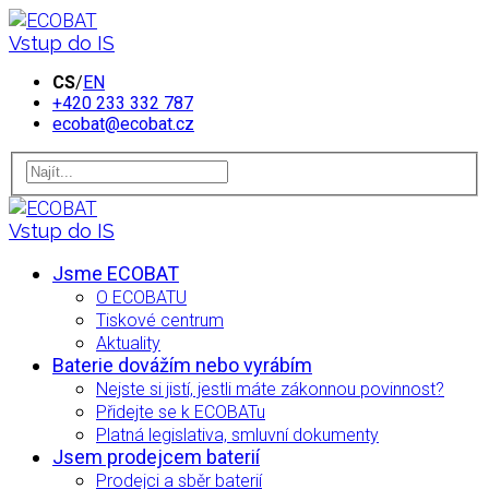
Vstup do IS
CS
/
EN
+420 233 332 787
ecobat@ecobat.cz
Vstup do IS
Jsme ECOBAT
O ECOBATU
Tiskové centrum
Aktuality
Baterie dovážím nebo vyrábím
Nejste si jistí, jestli máte zákonnou povinnost?
Přidejte se k ECOBATu
Platná legislativa, smluvní dokumenty
Jsem prodejcem baterií
Prodejci a sběr baterií