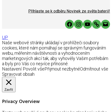
Přihlaste se k odběru Novinek ze světa baterií!
Facebook
Instagram
YouTube
Link
Mai
UP
Naše webové stránky ukládají v prohlížeči soubory
cookies, které nám pomáhají se správným fungováním
webu, měřením návštěvnosti a vyhodnocením
marketingových akcí tak, aby vyhověly Vašim potřebám
a byly pro Vás co nejvíce přínosné.
Nastavení
Povolit vše
Přijmout nezbytné
Odmítnout vše
Spravovat obsah
Zavřít
Privacy Overview