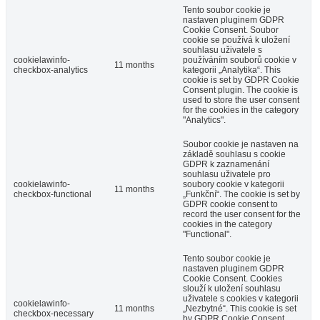
Tento soubor cookie je
nastaven pluginem GDPR
Cookie Consent. Soubor
cookie se používá k uložení
souhlasu uživatele s
cookielawinfo-
používáním souborů cookie v
11 months
checkbox-analytics
kategorii „Analytika“. This
cookie is set by GDPR Cookie
Consent plugin. The cookie is
used to store the user consent
for the cookies in the category
"Analytics".
Soubor cookie je nastaven na
základě souhlasu s cookie
GDPR k zaznamenání
souhlasu uživatele pro
cookielawinfo-
soubory cookie v kategorii
11 months
checkbox-functional
„Funkční“. The cookie is set by
GDPR cookie consent to
record the user consent for the
cookies in the category
"Functional".
Tento soubor cookie je
nastaven pluginem GDPR
Cookie Consent. Cookies
slouží k uložení souhlasu
uživatele s cookies v kategorii
cookielawinfo-
11 months
„Nezbytné“. This cookie is set
checkbox-necessary
by GDPR Cookie Consent