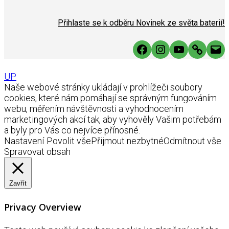
Přihlaste se k odběru Novinek ze světa baterií!
Facebook
Instagram
YouTube
Link
Mai
UP
Naše webové stránky ukládají v prohlížeči soubory
cookies, které nám pomáhají se správným fungováním
webu, měřením návštěvnosti a vyhodnocením
marketingových akcí tak, aby vyhověly Vašim potřebám
a byly pro Vás co nejvíce přínosné.
Nastavení
Povolit vše
Přijmout nezbytné
Odmítnout vše
Spravovat obsah
Zavřít
Privacy Overview