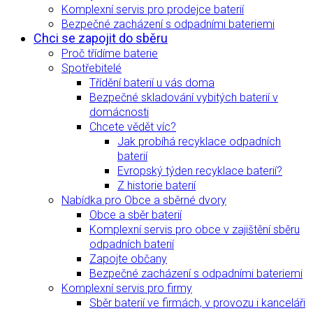
Komplexní servis pro prodejce baterií
Bezpečné zacházení s odpadními bateriemi
Chci se zapojit do sběru
Proč třídíme baterie
Spotřebitelé
Třídění baterií u vás doma
Bezpečné skladování vybitých baterií v
domácnosti
Chcete vědět víc?
Jak probíhá recyklace odpadních
baterií
Evropský týden recyklace baterií?
Z historie baterií
Nabídka pro Obce a sběrné dvory
Obce a sběr baterií
Komplexní servis pro obce v zajištění sběru
odpadních baterií
Zapojte občany
Bezpečné zacházení s odpadními bateriemi
Komplexní servis pro firmy
Sběr baterií ve firmách, v provozu i kanceláři