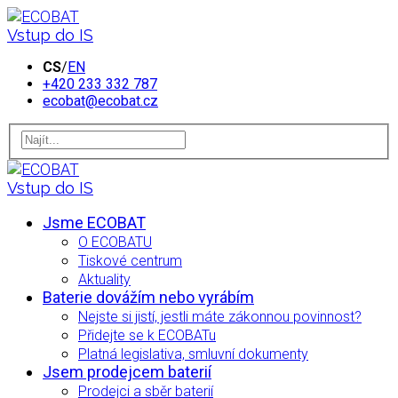
Vstup do IS
CS
/
EN
+420 233 332 787
ecobat@ecobat.cz
Vstup do IS
Jsme ECOBAT
O ECOBATU
Tiskové centrum
Aktuality
Baterie dovážím nebo vyrábím
Nejste si jistí, jestli máte zákonnou povinnost?
Přidejte se k ECOBATu
Platná legislativa, smluvní dokumenty
Jsem prodejcem baterií
Prodejci a sběr baterií