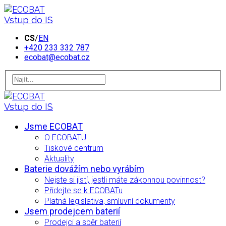
Vstup do IS
CS
/
EN
+420 233 332 787
ecobat@ecobat.cz
Vstup do IS
Jsme ECOBAT
O ECOBATU
Tiskové centrum
Aktuality
Baterie dovážím nebo vyrábím
Nejste si jistí, jestli máte zákonnou povinnost?
Přidejte se k ECOBATu
Platná legislativa, smluvní dokumenty
Jsem prodejcem baterií
Prodejci a sběr baterií