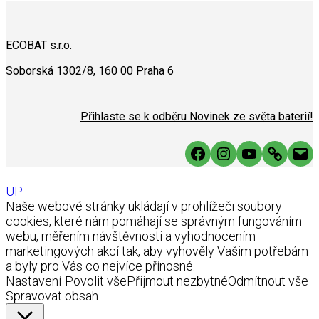
ECOBAT s.r.o.
Soborská 1302/8, 160 00 Praha 6
Přihlaste se k odběru Novinek ze světa baterií!
Facebook
Instagram
YouTube
Link
Mai
UP
Naše webové stránky ukládají v prohlížeči soubory
cookies, které nám pomáhají se správným fungováním
webu, měřením návštěvnosti a vyhodnocením
marketingových akcí tak, aby vyhověly Vašim potřebám
a byly pro Vás co nejvíce přínosné.
Nastavení
Povolit vše
Přijmout nezbytné
Odmítnout vše
Spravovat obsah