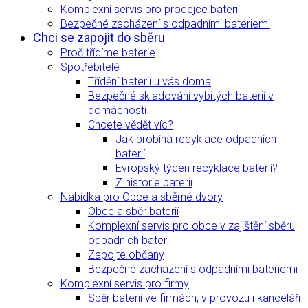
Komplexní servis pro prodejce baterií
Bezpečné zacházení s odpadními bateriemi
Chci se zapojit do sběru
Proč třídíme baterie
Spotřebitelé
Třídění baterií u vás doma
Bezpečné skladování vybitých baterií v
domácnosti
Chcete vědět víc?
Jak probíhá recyklace odpadních
baterií
Evropský týden recyklace baterií?
Z historie baterií
Nabídka pro Obce a sběrné dvory
Obce a sběr baterií
Komplexní servis pro obce v zajištění sběru
odpadních baterií
Zapojte občany
Bezpečné zacházení s odpadními bateriemi
Komplexní servis pro firmy
Sběr baterií ve firmách, v provozu i kanceláři