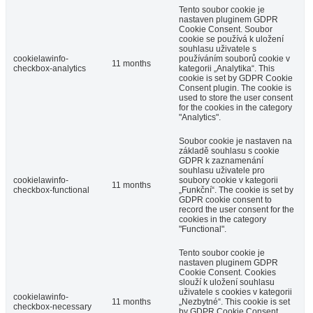
Tento soubor cookie je
nastaven pluginem GDPR
Cookie Consent. Soubor
cookie se používá k uložení
souhlasu uživatele s
cookielawinfo-
používáním souborů cookie v
11 months
checkbox-analytics
kategorii „Analytika“. This
cookie is set by GDPR Cookie
Consent plugin. The cookie is
used to store the user consent
for the cookies in the category
"Analytics".
Soubor cookie je nastaven na
základě souhlasu s cookie
GDPR k zaznamenání
souhlasu uživatele pro
cookielawinfo-
soubory cookie v kategorii
11 months
checkbox-functional
„Funkční“. The cookie is set by
GDPR cookie consent to
record the user consent for the
cookies in the category
"Functional".
Tento soubor cookie je
nastaven pluginem GDPR
Cookie Consent. Cookies
slouží k uložení souhlasu
uživatele s cookies v kategorii
cookielawinfo-
11 months
„Nezbytné“. This cookie is set
checkbox-necessary
by GDPR Cookie Consent