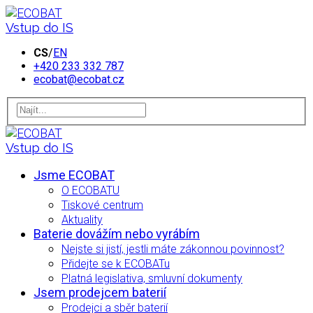
Vstup do IS
CS
/
EN
+420 233 332 787
ecobat@ecobat.cz
Vstup do IS
Jsme ECOBAT
O ECOBATU
Tiskové centrum
Aktuality
Baterie dovážím nebo vyrábím
Nejste si jistí, jestli máte zákonnou povinnost?
Přidejte se k ECOBATu
Platná legislativa, smluvní dokumenty
Jsem prodejcem baterií
Prodejci a sběr baterií