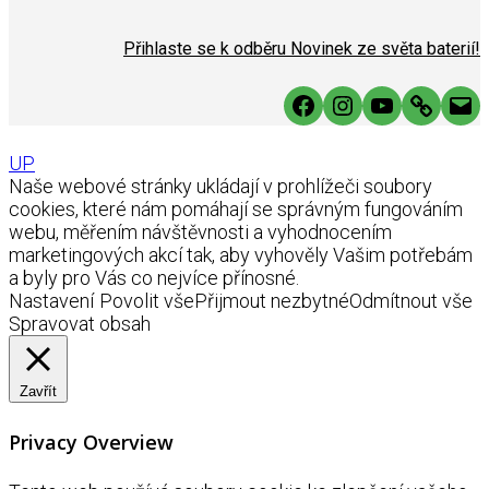
Přihlaste se k odběru Novinek ze světa baterií!
Facebook
Instagram
YouTube
Link
Mai
UP
Naše webové stránky ukládají v prohlížeči soubory
cookies, které nám pomáhají se správným fungováním
webu, měřením návštěvnosti a vyhodnocením
marketingových akcí tak, aby vyhověly Vašim potřebám
a byly pro Vás co nejvíce přínosné.
Nastavení
Povolit vše
Přijmout nezbytné
Odmítnout vše
Spravovat obsah
Zavřít
Privacy Overview