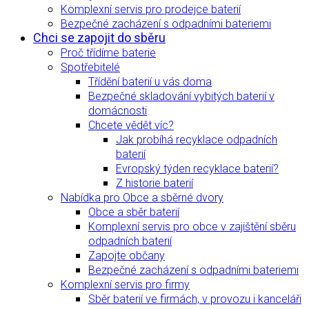
Komplexní servis pro prodejce baterií
Bezpečné zacházení s odpadními bateriemi
Chci se zapojit do sběru
Proč třídíme baterie
Spotřebitelé
Třídění baterií u vás doma
Bezpečné skladování vybitých baterií v
domácnosti
Chcete vědět víc?
Jak probíhá recyklace odpadních
baterií
Evropský týden recyklace baterií?
Z historie baterií
Nabídka pro Obce a sběrné dvory
Obce a sběr baterií
Komplexní servis pro obce v zajištění sběru
odpadních baterií
Zapojte občany
Bezpečné zacházení s odpadními bateriemi
Komplexní servis pro firmy
Sběr baterií ve firmách, v provozu i kanceláři