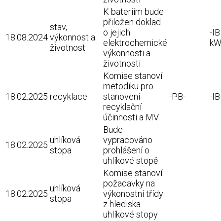
K bateriím bude
přiložen doklad
stav,
o jejich
-IB
18.08.2024
výkonnost a
elektrochemické
kW
životnost
výkonnosti a
životnosti
Komise stanoví
metodiku pro
18.02.2025
recyklace
stanovení
-PB-
-IB
recyklační
účinnosti a MV
Bude
uhlíková
vypracováno
18.02.2025
stopa
prohlášení o
uhlíkové stopě
Komise stanoví
požadavky na
uhlíková
18.02.2025
výkonostní třídy
stopa
z hlediska
uhlíkové stopy