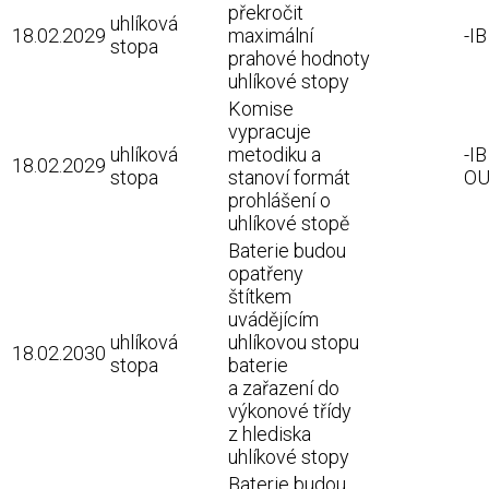
překročit
uhlíková
18.02.2029
maximální
-I
stopa
prahové hodnoty
uhlíkové stopy
Komise
vypracuje
uhlíková
metodiku a
-I
18.02.2029
stopa
stanoví formát
OU
prohlášení o
uhlíkové stopě
Baterie budou
opatřeny
štítkem
uvádějícím
uhlíková
uhlíkovou stopu
18.02.2030
stopa
baterie
a zařazení do
výkonové třídy
z hlediska
uhlíkové stopy
Baterie budou