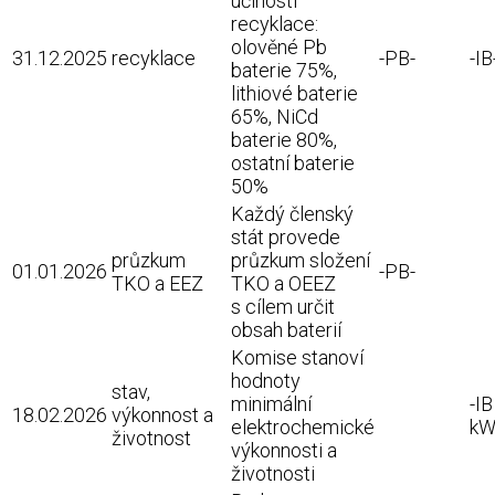
účinosti
recyklace:
olověné Pb
31.12.2025
recyklace
-PB-
-IB
baterie 75%,
lithiové baterie
65%, NiCd
baterie 80%,
ostatní baterie
50%
Každý členský
stát provede
průzkum
průzkum složení
01.01.2026
-PB-
TKO a EEZ
TKO a OEEZ
s cílem určit
obsah baterií
Komise stanoví
hodnoty
stav,
minimální
-IB
18.02.2026
výkonnost a
elektrochemické
kW
životnost
výkonnosti a
životnosti