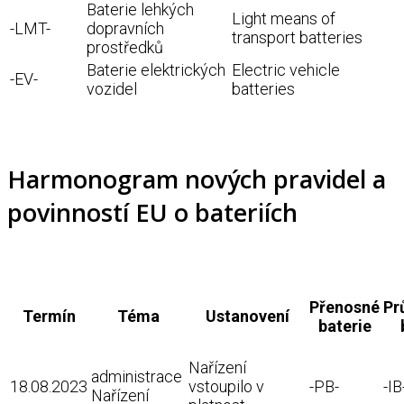
Baterie lehkých
Light means of
-LMT-
dopravních
transport batteries
prostředků
Baterie elektrických
Electric vehicle
-EV-
vozidel
batteries
Harmonogram nových pravidel a
povinností EU o bateriích
Přenosné
Pr
Termín
Téma
Ustanovení
baterie
Nařízení
administrace
18.08.2023
vstoupilo v
-PB-
-IB
Nařízení