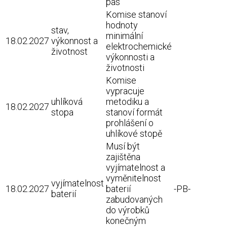
pas
Komise stanoví
hodnoty
stav,
minimální
18.02.2027
výkonnost a
elektrochemické
životnost
výkonnosti a
životnosti
Komise
vypracuje
uhlíková
metodiku a
18.02.2027
stopa
stanoví formát
prohlášení o
uhlíkové stopě
Musí být
zajištěna
vyjímatelnost a
vyměnitelnost
vyjímatelnost
18.02.2027
baterií
-PB-
baterií
zabudovaných
do výrobků
konečným