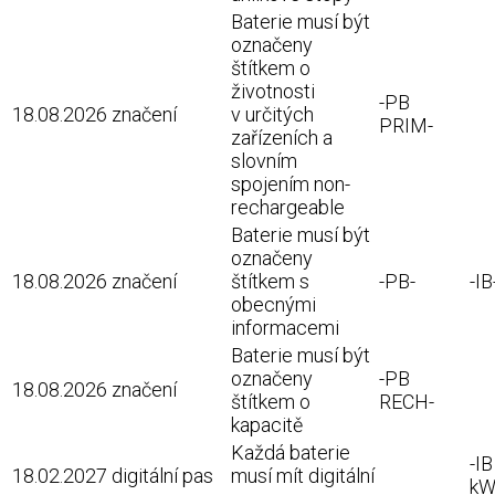
Baterie musí být
označeny
štítkem o
životnosti
-PB
18.08.2026
značení
v určitých
PRIM-
zařízeních a
slovním
spojením non-
rechargeable
Baterie musí být
označeny
18.08.2026
značení
štítkem s
-PB-
-IB
obecnými
informacemi
Baterie musí být
označeny
-PB
18.08.2026
značení
štítkem o
RECH-
kapacitě
Každá baterie
-IB
18.02.2027
digitální pas
musí mít digitální
kW