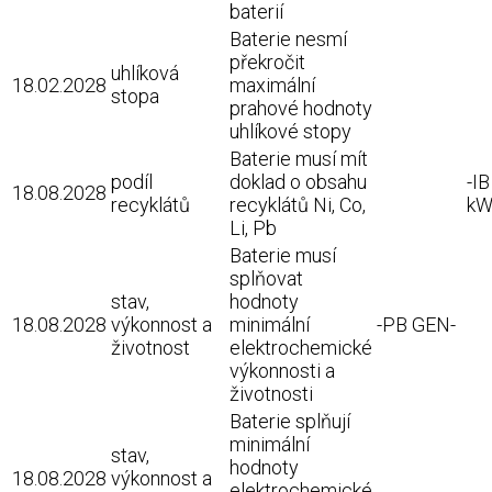
baterií
Baterie nesmí
překročit
uhlíková
18.02.2028
maximální
stopa
prahové hodnoty
uhlíkové stopy
Baterie musí mít
podíl
doklad o obsahu
-IB
18.08.2028
recyklátů
recyklátů Ni, Co,
kW
Li, Pb
Baterie musí
splňovat
stav,
hodnoty
18.08.2028
výkonnost a
minimální
-PB GEN-
životnost
elektrochemické
výkonnosti a
životnosti
Baterie splňují
minimální
stav,
hodnoty
18.08.2028
výkonnost a
elektrochemické