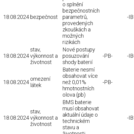
o splnění
bezpečnostních
18.08.2024
bezpečnost
parametrů,
-I
provedených
zkouškách a
možných
rizikách
stav,
Nové postupy
18.08.2024
výkonnost a
posuzování
-PB-
-IB
životnost
shody baterií
Baterie nesmí
obsahovat více
omezení
18.08.2024
než 0,01%
-PB-
látek
hmotnostních
olova (pb)
BMS baterie
musí obsahovat
stav,
aktuální údaje o
18.08.2024
výkonnost a
-I
technickém
životnost
stavu a
životnosti