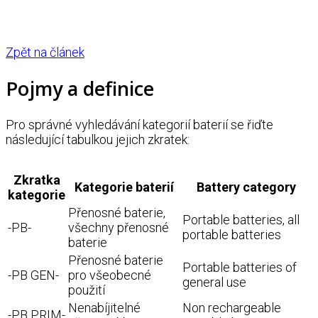
Zpět na článek
Pojmy a definice
Pro správné vyhledávání kategorií baterií se řiďte
následující tabulkou jejich zkratek:
Zkratka
Kategorie baterií
Battery category
kategorie
Přenosné baterie,
Portable batteries, all
-PB-
všechny přenosné
portable batteries
baterie
Přenosné baterie
Portable batteries of
-PB GEN-
pro všeobecné
general use
použití
Nenabíjitelné
Non rechargeable
-PB PRIM-