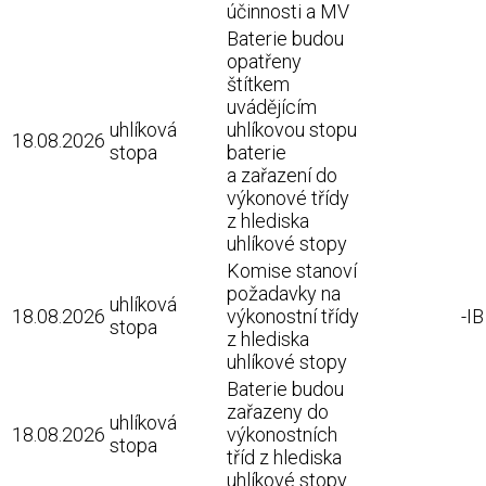
účinnosti a MV
Baterie budou
opatřeny
štítkem
uvádějícím
uhlíková
uhlíkovou stopu
18.08.2026
stopa
baterie
a zařazení do
výkonové třídy
z hlediska
uhlíkové stopy
Komise stanoví
požadavky na
uhlíková
18.08.2026
výkonostní třídy
-I
stopa
z hlediska
uhlíkové stopy
Baterie budou
zařazeny do
uhlíková
18.08.2026
výkonostních
stopa
tříd z hlediska
uhlíkové stopy