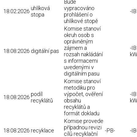
Bude
uhlíková
vypracováno
18.02.2026
-I
stopa
prohlášení o
uhlíkové stopě
Komise stanoví
okruh osob s
oprávněným
zájmem a
-IB
18.08.2026
digitální pas
rozsah nakládání
kW
s informacemi
uvedenými v
digitálním pasu
Komise stanoví
metodiku pro
podíl
výpočet, ověření
-IB
18.08.2026
recyklátů
obsahu
kW
recyklátů a
formát dokladu
Komise provede
případnou revizi
18.08.2026
recyklace
-PB-
-IB
cílů recyklační