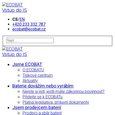
Vstup do IS
CS
/
EN
+420 233 332 787
ecobat@ecobat.cz
Vstup do IS
Jsme ECOBAT
O ECOBATU
Tiskové centrum
Aktuality
Baterie dovážím nebo vyrábím
Nejste si jistí, jestli máte zákonnou povinnost?
Přidejte se k ECOBATu
Platná legislativa, smluvní dokumenty
Jsem prodejcem baterií
Prodejci a sběr baterií