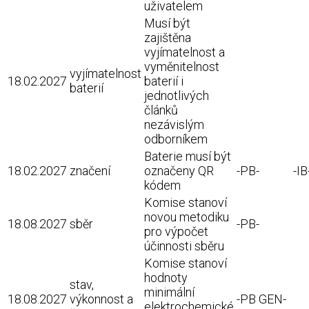
uživatelem
Musí být
zajištěna
vyjímatelnost a
vyměnitelnost
vyjímatelnost
18.02.2027
baterií i
baterií
jednotlivých
článků
nezávislým
odborníkem
Baterie musí být
18.02.2027
značení
označeny QR
-PB-
-IB
kódem
Komise stanoví
novou metodiku
18.08.2027
sběr
-PB-
pro výpočet
účinnosti sběru
Komise stanoví
hodnoty
stav,
minimální
18.08.2027
výkonnost a
-PB GEN-
elektrochemické