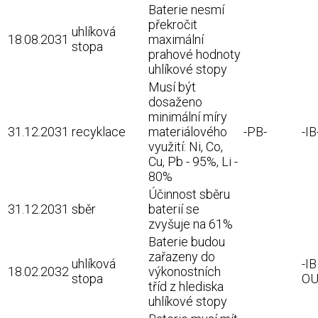
Baterie nesmí
překročit
uhlíková
18.08.2031
maximální
stopa
prahové hodnoty
uhlíkové stopy
Musí být
dosaženo
minimální míry
31.12.2031
recyklace
materiálového
-PB-
-IB
využití: Ni, Co,
Cu, Pb - 95%, Li -
80%
Účinnost sběru
31.12.2031
sběr
baterií se
zvyšuje na 61%
Baterie budou
zařazeny do
uhlíková
-I
18.02.2032
výkonostních
stopa
OU
tříd z hlediska
uhlíkové stopy