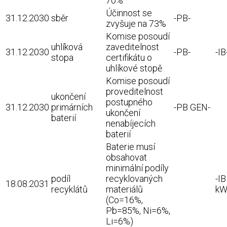
70%
Účinnost se
31.12.2030
sběr
-PB-
zvyšuje na 73%
Komise posoudí
uhlíková
zaveditelnost
31.12.2030
-PB-
-IB
stopa
certifikátu o
uhlíkové stopě
Komise posoudí
proveditelnost
ukončení
postupného
31.12.2030
primárních
-PB GEN-
ukončení
baterií
nenabíjecích
baterií
Baterie musí
obsahovat
minimální podíly
podíl
recyklovaných
-IB
18.08.2031
recyklátů
materiálů
kW
(Co=16%,
Pb=85%, Ni=6%,
Li=6%)