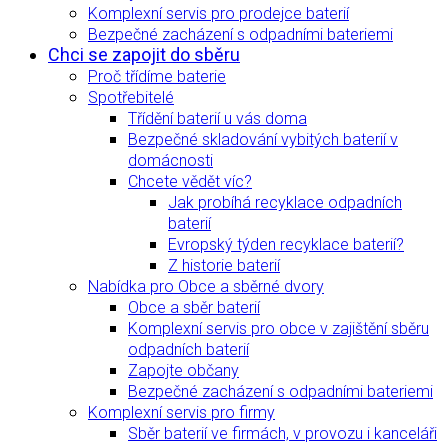
Komplexní servis pro prodejce baterií
Bezpečné zacházení s odpadními bateriemi
Chci se zapojit do sběru
Proč třídíme baterie
Spotřebitelé
Třídění baterií u vás doma
Bezpečné skladování vybitých baterií v
domácnosti
Chcete vědět víc?
Jak probíhá recyklace odpadních
baterií
Evropský týden recyklace baterií?
Z historie baterií
Nabídka pro Obce a sběrné dvory
Obce a sběr baterií
Komplexní servis pro obce v zajištění sběru
odpadních baterií
Zapojte občany
Bezpečné zacházení s odpadními bateriemi
Komplexní servis pro firmy
Sběr baterií ve firmách, v provozu i kanceláři