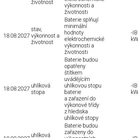
životnost
výkonnosti a
životnosti
Baterie splňují
minimální
stav,
hodnoty
-IB
18.08.2027
výkonnost a
elektrochemické
kW
životnost
výkonnosti a
životnosti
Baterie budou
opatřeny
štítkem
uvádějícím
uhlíková
uhlíkovou stopu
-IB
18.08.2027
stopa
baterie
kW
a zařazení do
výkonové třídy
z hlediska
uhlíkové stopy
Baterie budou
zařazeny do
uhlíková