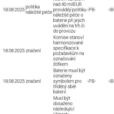
nad 40 milEUR
politika
18.08.2025
provádějí politiku
-PB-
-IB
náležité péče
náležité péče o
baterie při jejich
uvádění na trh či
do provozu
Komise stanoví
harmonizované
specifikace k
18.08.2025
značení
požadavkům na
označování
štítkem
Baterie musí být
označeny
18.08.2025
značení
symbolem pro
-PB-
-IB
tříděný sběr
baterií
Musí být
dosaženo
následující