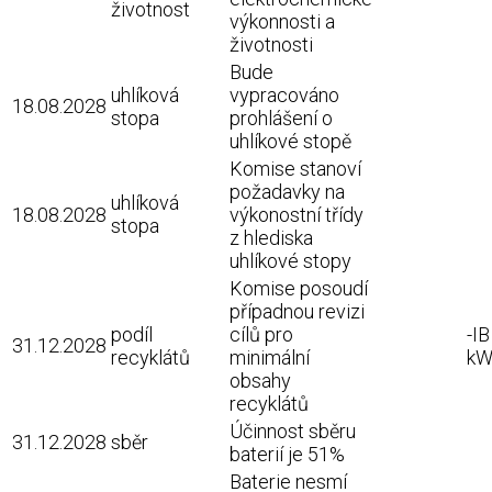
životnost
výkonnosti a
životnosti
Bude
uhlíková
vypracováno
18.08.2028
stopa
prohlášení o
uhlíkové stopě
Komise stanoví
požadavky na
uhlíková
18.08.2028
výkonostní třídy
stopa
z hlediska
uhlíkové stopy
Komise posoudí
případnou revizi
podíl
cílů pro
-IB
31.12.2028
recyklátů
minimální
kW
obsahy
recyklátů
Účinnost sběru
31.12.2028
sběr
baterií je 51%
Baterie nesmí