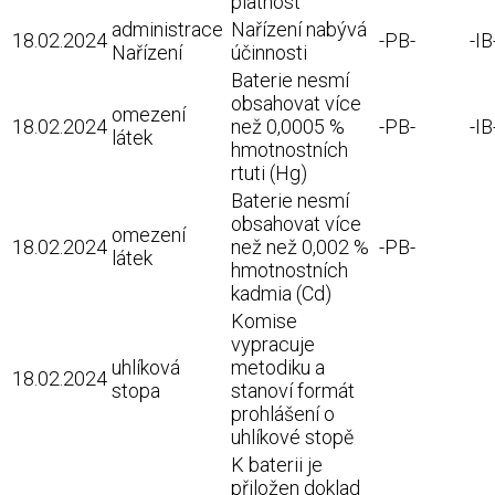
platnost
administrace
Nařízení nabývá
18.02.2024
-PB-
-IB
Nařízení
účinnosti
Baterie nesmí
obsahovat více
omezení
18.02.2024
než 0,0005 %
-PB-
-IB
látek
hmotnostních
rtuti (Hg)
Baterie nesmí
obsahovat více
omezení
18.02.2024
než než 0,002 %
-PB-
látek
hmotnostních
kadmia (Cd)
Komise
vypracuje
uhlíková
metodiku a
18.02.2024
stopa
stanoví formát
prohlášení o
uhlíkové stopě
K baterii je
přiložen doklad