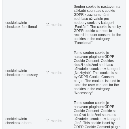
Soubor cookie je nastaven na
základě souhlasu s cookie
GDPR k zaznamenání
souhlasu uživatele pro
cookielawinfo-
soubory cookie v kategorii
11 months
checkbox-functional
„Funkční“. The cookie is set by
GDPR cookie consent to
record the user consent for the
cookies in the category
"Functional".
Tento soubor cookie je
nastaven pluginem GDPR
Cookie Consent. Cookies
slouží k uložení souhlasu
uživatele s cookies v kategorii
cookielawinfo-
11 months
„Nezbytné“. This cookie is set
checkbox-necessary
by GDPR Cookie Consent
plugin. The cookies is used to
store the user consent for the
cookies in the category
"Necessary".
Tento soubor cookie je
nastaven pluginem GDPR
Cookie Consent. Cookie se
používá k uložení souhlasu
cookielawinfo-
uživatele s cookies v kategorii
11 months
checkbox-others
„Jiné. This cookie is set by
GDPR Cookie Consent plugin.