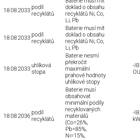
Baterie musí mít
podíl
doklad o obsahu
18.08.2033
recyklátů
recyklátů Ni, Co,
Li, Pb
Baterie musí mít
podíl
doklad o obsahu
18.08.2033
recyklátů
recyklátů Ni, Co,
Li, Pb
Baterie nesmí
překročit
uhlíková
-I
18.08.2033
maximální
stopa
OU
prahové hodnoty
uhlíkové stopy
Baterie musí
obsahovat
minimální podíly
recyklovaných
podíl
-IB
18.08.2036
materiálů
recyklátů
kW
(Co=26%,
Pb=85%,
Ni=15%,