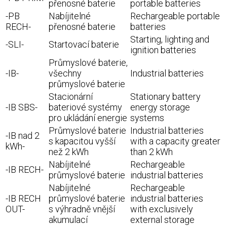
přenosné baterie
portable batteries
-PB
Nabíjitelné
Rechargeable portable
RECH-
přenosné baterie
batteries
Starting, lighting and
-SLI-
Startovací baterie
ignition batteries
Průmyslové baterie,
-IB-
všechny
Industrial batteries
průmyslové baterie
Stacionární
Stationary battery
-IB SBS-
bateriové systémy
energy storage
pro ukládání energie
systems
Průmyslové baterie
Industrial batteries
-IB nad 2
s kapacitou vyšší
with a capacity greater
kWh-
než 2 kWh
than 2 kWh
Nabíjitelné
Rechargeable
-IB RECH-
průmyslové baterie
industrial batteries
Nabíjitelné
Rechargeable
-IB RECH
průmyslové baterie
industrial batteries
OUT-
s výhradně vnější
with exclusively
akumulací
external storage