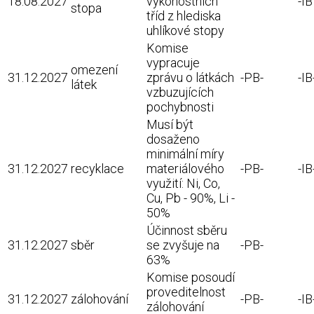
18.08.2027
výkonostních
-I
stopa
tříd z hlediska
uhlíkové stopy
Komise
vypracuje
omezení
31.12.2027
zprávu o látkách
-PB-
-IB
látek
vzbuzujících
pochybnosti
Musí být
dosaženo
minimální míry
31.12.2027
recyklace
materiálového
-PB-
-IB
využití: Ni, Co,
Cu, Pb - 90%, Li -
50%
Účinnost sběru
31.12.2027
sběr
se zvyšuje na
-PB-
63%
Komise posoudí
proveditelnost
31.12.2027
zálohování
-PB-
-IB
zálohování