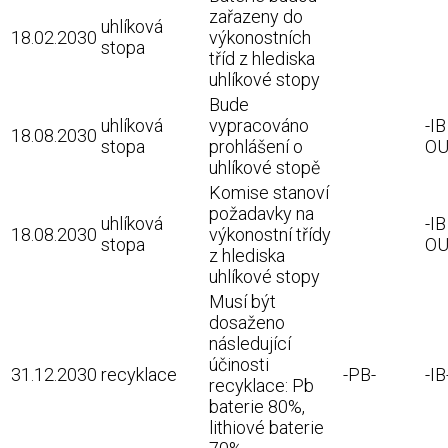
zařazeny do
uhlíková
18.02.2030
výkonostních
stopa
tříd z hlediska
uhlíkové stopy
Bude
uhlíková
vypracováno
-I
18.08.2030
stopa
prohlášení o
OU
uhlíkové stopě
Komise stanoví
požadavky na
uhlíková
-I
18.08.2030
výkonostní třídy
stopa
OU
z hlediska
uhlíkové stopy
Musí být
dosaženo
následující
účinosti
31.12.2030
recyklace
-PB-
-IB
recyklace: Pb
baterie 80%,
lithiové baterie