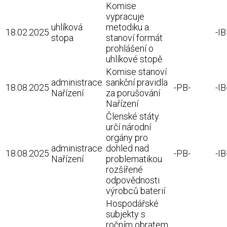
Komise
vypracuje
uhlíková
metodiku a
18.02.2025
-I
stopa
stanoví formát
prohlášení o
uhlíkové stopě
Komise stanoví
administrace
sankční pravidla
18.08.2025
-PB-
-IB
Nařízení
za porušování
Nařízení
Členské státy
určí národní
orgány pro
administrace
dohled nad
18.08.2025
-PB-
-IB
Nařízení
problematikou
rozšířené
odpovědnosti
výrobců baterií
Hospodářské
subjekty s
ročním obratem