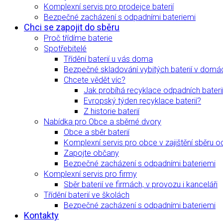
Komplexní servis pro prodejce baterií
Bezpečné zacházení s odpadními bateriemi
Chci se zapojit do sběru
Proč třídíme baterie
Spotřebitelé
Třídění baterií u vás doma
Bezpečné skladování vybitých baterií v domá
Chcete vědět víc?
Jak probíhá recyklace odpadních bateri
Evropský týden recyklace baterií?
Z historie baterií
Nabídka pro Obce a sběrné dvory
Obce a sběr baterií
Komplexní servis pro obce v zajištění sběru o
Zapojte občany
Bezpečné zacházení s odpadními bateriemi
Komplexní servis pro firmy
Sběr baterií ve firmách, v provozu i kanceláři
Třídění baterií ve školách
Bezpečné zacházení s odpadními bateriemi
Kontakty