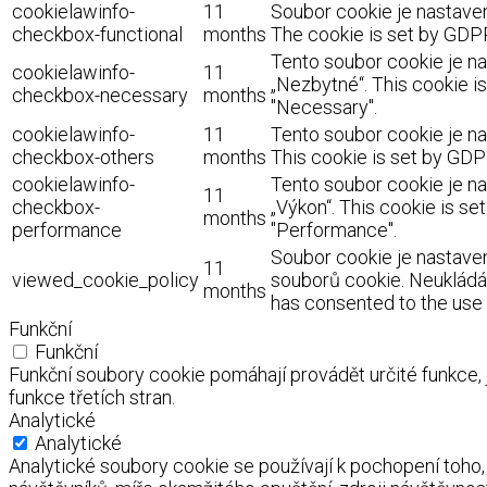
cookielawinfo-
11
Soubor cookie je nastaven
checkbox-functional
months
The cookie is set by GDPR
Tento soubor cookie je na
cookielawinfo-
11
„Nezbytné“. This cookie i
checkbox-necessary
months
"Necessary".
cookielawinfo-
11
Tento soubor cookie je na
checkbox-others
months
This cookie is set by GDP
cookielawinfo-
Tento soubor cookie je na
11
checkbox-
„Výkon“. This cookie is s
months
performance
"Performance".
Soubor cookie je nastaven
11
viewed_cookie_policy
souborů cookie. Neukládá 
months
has consented to the use o
Funkční
Funkční
Funkční soubory cookie pomáhají provádět určité funkce,
funkce třetích stran.
Analytické
Analytické
Analytické soubory cookie se používají k pochopení toho