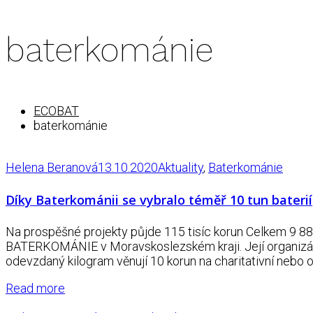
baterkománie
ECOBAT
baterkománie
Helena Beranová
13.10.2020
Aktuality
,
Baterkománie
Díky Baterkománii se vybralo téměř 10 tun baterií
Na prospěšné projekty půjde 115 tisíc korun Celkem 9 8
BATERKOMÁNIE v Moravskoslezském kraji. Její organizátoř
odevzdaný kilogram věnují 10 korun na charitativní nebo 
Read more