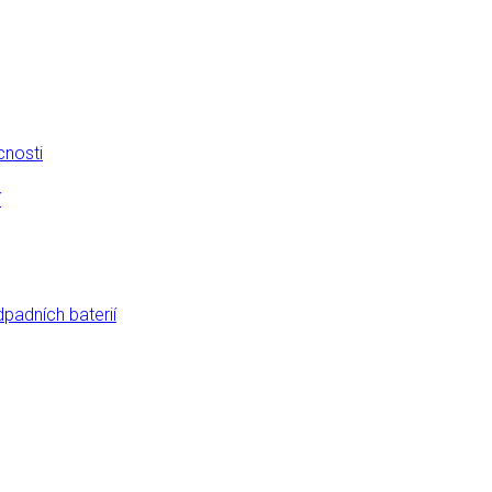
cnosti
í
dpadních baterií