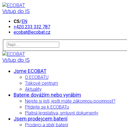
Vstup do IS
CS
/
EN
+420 233 332 787
ecobat@ecobat.cz
Vstup do IS
Jsme ECOBAT
O ECOBATU
Tiskové centrum
Aktuality
Baterie dovážím nebo vyrábím
Nejste si jistí, jestli máte zákonnou povinnost?
Přidejte se k ECOBATu
Platná legislativa, smluvní dokumenty
Jsem prodejcem baterií
Prodejci a sběr baterií