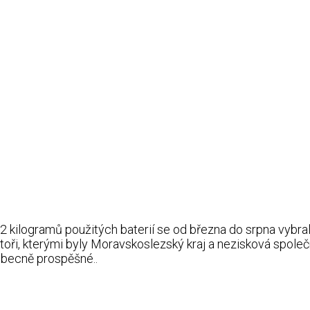
82 kilogramů použitých baterií se od března do srpna vyb
i, kterými byly Moravskoslezský kraj a nezisková společno
obecně prospěšné..