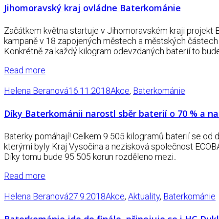
Jihomoravský kraj ovládne Baterkománie
Začátkem května startuje v Jihomoravském kraji projekt 
kampaně v 18 zapojených městech a městských částech vybe
Konkrétně za každý kilogram odevzdaných baterií to bude
Read more
Helena Beranová
16.11.2018
Akce
,
Baterkománie
Díky Baterkománii narostl sběr baterií o 70 % a na
Baterky pomáhají! Celkem 9 505 kilogramů baterií se od 
kterými byly Kraj Vysočina a nezisková společnost ECOBAT, 
Díky tomu bude 95 505 korun rozděleno mezi..
Read more
Helena Beranová
27.9.2018
Akce
,
Aktuality
,
Baterkománie
Baterkománie jde do finále, připojuje se i HC Dukl