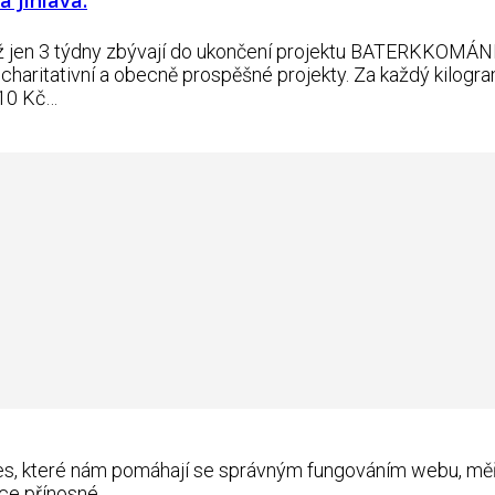
Už jen 3 týdny zbývají do ukončení projektu BATERKKOMÁNI
 charitativní a obecně prospěšné projekty. Za každý kilogram
 10 Kč…
kies, které nám pomáhají se správným fungováním webu, m
ce přínosné.