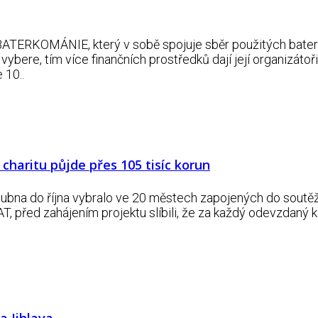
BATERKOMÁNIE, který v sobě spojuje sběr použitých baterií
re, tím více finančních prostředků dají její organizátoři 
 10..
 charitu půjde přes 105 tisíc korun
dubna do října vybralo ve 20 městech zapojených do soutě
před zahájením projektu slíbili, že za každý odevzdaný kilo
a Jihlava.