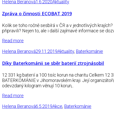
Helena Beranová
1.6.2020
Aktuality
Zpráva o činnosti ECOBAT 2019
Kolik se toho ročně sesbírá v ČR a v jednotlivých krajíc
připravili? Nejen to, ale i další zajímavé informace se d
Read more
Helena Beranová
29.11.2019
Aktuality
,
Baterkománie
Díky Baterkománii se sběr baterií ztrojnásobil
12 331 kg baterií a 100 tisíc korun na charitu Celkem 12
BATERKOMÁNIE v Jihomoravském kraji. Její organizátoři, 
odevzdaný kilogram věnují 10 korun,..
Read more
Helena Beranová
6.5.2019
Akce
,
Baterkománie