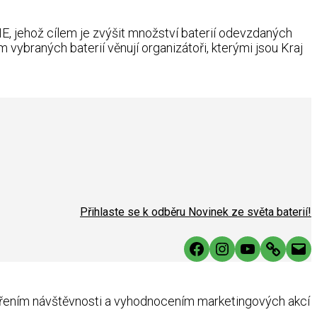
E, jehož cílem je zvýšit množství baterií odevzdaných
 vybraných baterií věnují organizátoři, kterými jsou Kraj
Přihlaste se k odběru Novinek ze světa baterií!
Facebook
Instagram
YouTube
Link
Mai
ěřením návštěvnosti a vyhodnocením marketingových akcí