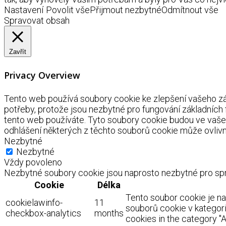
Nastavení
Povolit vše
Přijmout nezbytné
Odmítnout vše
Spravovat obsah
Zavřít
Privacy Overview
Tento web používá soubory cookie ke zlepšení vašeho záž
potřeby, protože jsou nezbytné pro fungování základních
tento web používáte. Tyto soubory cookie budou ve vaše
odhlášení některých z těchto souborů cookie může ovlivnit
Nezbytné
Nezbytné
Vždy povoleno
Nezbytné soubory cookie jsou naprosto nezbytné pro spr
Cookie
Délka
Tento soubor cookie je n
cookielawinfo-
11
souborů cookie v kategorii
checkbox-analytics
months
cookies in the category "A