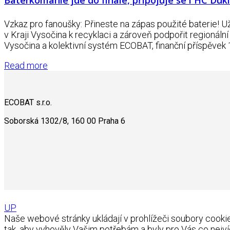
Vzkaz pro fanoušky: Přineste na zápas použité baterie! 
v Kraji Vysočina k recyklaci a zároveň podpořit regionální
Vysočina a kolektivní systém ECOBAT, finanční příspěvek
Read more
ECOBAT s.r.o.
Soborská 1302/8, 160 00 Praha 6
UP
Naše webové stránky ukládají v prohlížeči soubory coo
tak, aby vyhověly Vašim potřebám a byly pro Vás co nejví