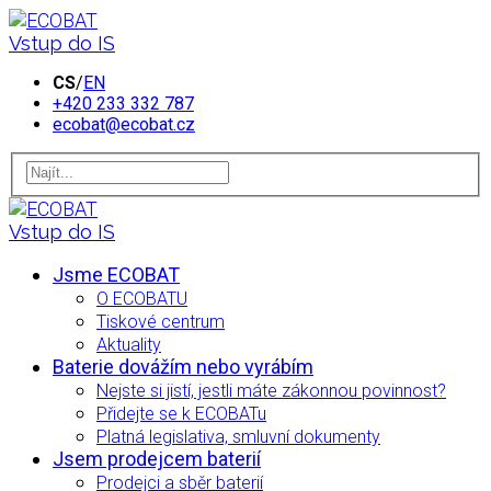
Vstup do IS
CS
/
EN
+420 233 332 787
ecobat@ecobat.cz
Vstup do IS
Jsme ECOBAT
O ECOBATU
Tiskové centrum
Aktuality
Baterie dovážím nebo vyrábím
Nejste si jistí, jestli máte zákonnou povinnost?
Přidejte se k ECOBATu
Platná legislativa, smluvní dokumenty
Jsem prodejcem baterií
Prodejci a sběr baterií