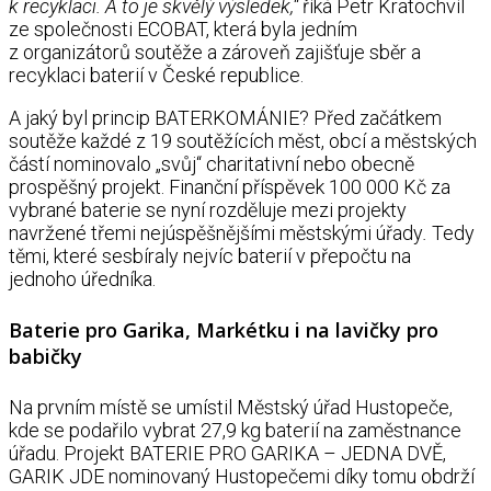
k recyklaci. A to je skvělý výsledek,“
říká Petr Kratochvíl
ze společnosti ECOBAT, která byla jedním
z organizátorů soutěže a zároveň zajišťuje sběr a
recyklaci baterií v České republice.
A jaký byl princip BATERKOMÁNIE? Před začátkem
soutěže každé z 19 soutěžících měst, obcí a městských
částí nominovalo „svůj“ charitativní nebo obecně
prospěšný projekt. Finanční příspěvek 100 000 Kč za
vybrané baterie se nyní rozděluje mezi projekty
navržené třemi nejúspěšnějšími městskými úřady
.
Tedy
těmi, které sesbíraly nejvíc baterií v přepočtu na
jednoho úředníka.
Baterie pro Garika, Markétku i na lavičky pro
babičky
Na prvním místě se umístil Městský úřad Hustopeče,
kde se podařilo vybrat 27,9 kg baterií na zaměstnance
úřadu. Projekt BATERIE PRO GARIKA – JEDNA DVĚ,
GARIK JDE nominovaný Hustopečemi díky tomu obdrží