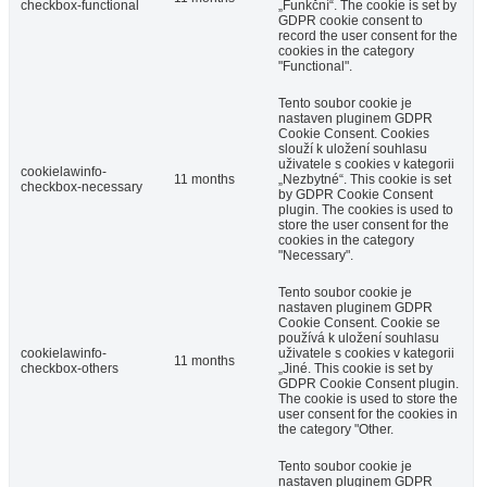
checkbox-functional
„Funkční“. The cookie is set by
GDPR cookie consent to
record the user consent for the
cookies in the category
"Functional".
Tento soubor cookie je
nastaven pluginem GDPR
Cookie Consent. Cookies
slouží k uložení souhlasu
uživatele s cookies v kategorii
cookielawinfo-
11 months
„Nezbytné“. This cookie is set
checkbox-necessary
by GDPR Cookie Consent
plugin. The cookies is used to
store the user consent for the
cookies in the category
"Necessary".
Tento soubor cookie je
nastaven pluginem GDPR
Cookie Consent. Cookie se
používá k uložení souhlasu
cookielawinfo-
uživatele s cookies v kategorii
11 months
checkbox-others
„Jiné. This cookie is set by
GDPR Cookie Consent plugin.
The cookie is used to store the
user consent for the cookies in
the category "Other.
Tento soubor cookie je
nastaven pluginem GDPR