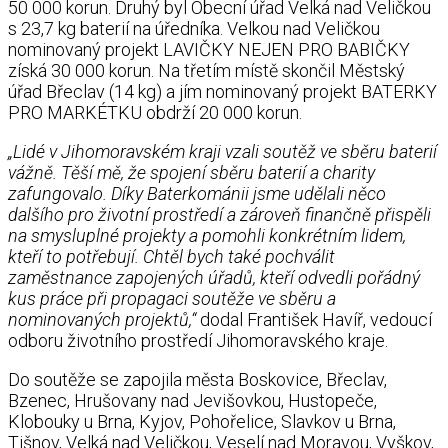
50 000 korun. Druhý byl Obecní úřad Velká nad Veličkou
s 23,7 kg baterií na úředníka. Velkou nad Veličkou
nominovaný projekt LAVIČKY NEJEN PRO BABIČKY
získá 30 000 korun. Na třetím místě skončil Městský
úřad Břeclav (14 kg) a jím nominovaný projekt BATERKY
PRO MARKÉTKU obdrží 20 000 korun.
„Lidé v Jihomoravském kraji vzali soutěž ve sběru baterií
vážně. Těší mě, že spojení sběru baterií a charity
zafungovalo. Díky Baterkománii jsme udělali něco
dalšího pro životní prostředí a zároveň finančně přispěli
na smysluplné projekty a pomohli konkrétním lidem,
kteří to potřebují. Chtěl bych také pochválit
zaměstnance zapojených úřadů, kteří odvedli pořádný
kus práce při propagaci soutěže ve sběru a
nominovaných projektů,“
dodal František Havíř, vedoucí
odboru životního prostředí Jihomoravského kraje.
Do soutěže se zapojila města Boskovice, Břeclav,
Bzenec, Hrušovany nad Jevišovkou, Hustopeče,
Klobouky u Brna, Kyjov, Pohořelice, Slavkov u Brna,
Tišnov, Velká nad Veličkou, Veselí nad Moravou, Vyškov,