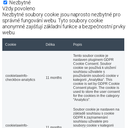
Nezbytné
Vždy povoleno
Nezbytné soubory cookie jsou naprosto nezbytné pro
správné fungování webu. Tyto soubory cookie
anonymně zajišťují základní funkce a bezpečnostní prvky
webu.
Cookie
Délka
Popis
Tento soubor cookie je
nastaven pluginem GDPR
Cookie Consent. Soubor
cookie se používá k uložení
souhlasu uživatele s
cookielawinfo-
používáním souborů cookie v
11 months
checkbox-analytics
kategorii „Analytika“. This
cookie is set by GDPR Cookie
Consent plugin. The cookie is
used to store the user consent
for the cookies in the category
"Analytics".
Soubor cookie je nastaven na
základě souhlasu s cookie
GDPR k zaznamenání
souhlasu uživatele pro
cookielawinfo-
soubory cookie v kategorii
11 months