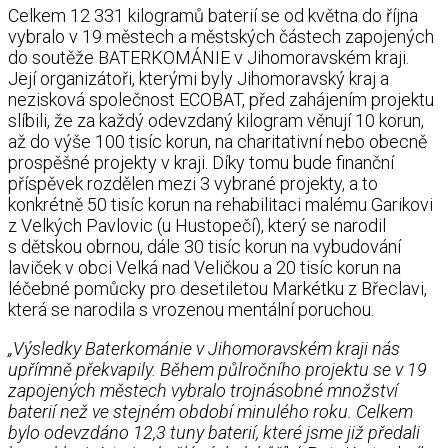
Celkem 12 331 kilogramů baterií se od května do října
vybralo v 19 městech a městských částech zapojených
do soutěže BATERKOMÁNIE v Jihomoravském kraji.
Její organizátoři, kterými byly Jihomoravský kraj a
nezisková společnost ECOBAT, před zahájením projektu
slíbili, že za každý odevzdaný kilogram věnují 10 korun,
až do výše 100 tisíc korun, na charitativní nebo obecně
prospěšné projekty v kraji. Díky tomu bude finanční
příspěvek rozdělen mezi 3 vybrané projekty, a to
konkrétně 50 tisíc korun na rehabilitaci malému Garikovi
z Velkých Pavlovic (u Hustopečí), který se narodil
s dětskou obrnou, dále 30 tisíc korun na vybudování
laviček v obci Velká nad Veličkou a 20 tisíc korun na
léčebné pomůcky pro desetiletou Markétku z Břeclavi,
která se narodila s vrozenou mentální poruchou.
„Výsledky Baterkománie v Jihomoravském kraji nás
upřímně překvapily. Během půlročního projektu se v 19
zapojených městech vybralo trojnásobné množství
baterií než ve stejném období minulého roku. Celkem
bylo odevzdáno 12,3 tuny baterií, které jsme již předali