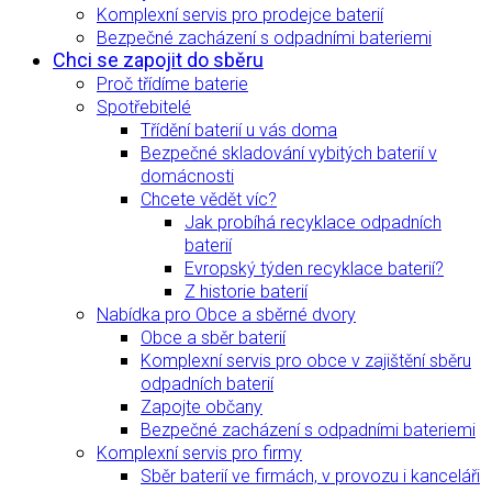
Komplexní servis pro prodejce baterií
Bezpečné zacházení s odpadními bateriemi
Chci se zapojit do sběru
Proč třídíme baterie
Spotřebitelé
Třídění baterií u vás doma
Bezpečné skladování vybitých baterií v
domácnosti
Chcete vědět víc?
Jak probíhá recyklace odpadních
baterií
Evropský týden recyklace baterií?
Z historie baterií
Nabídka pro Obce a sběrné dvory
Obce a sběr baterií
Komplexní servis pro obce v zajištění sběru
odpadních baterií
Zapojte občany
Bezpečné zacházení s odpadními bateriemi
Komplexní servis pro firmy
Sběr baterií ve firmách, v provozu i kanceláři