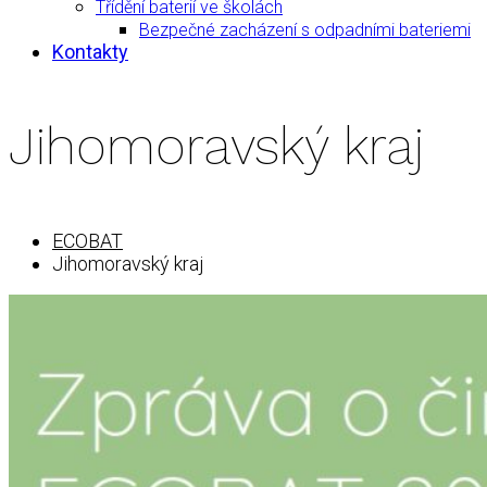
Třídění baterií ve školách
Bezpečné zacházení s odpadními bateriemi
Kontakty
Jihomoravský kraj
ECOBAT
Jihomoravský kraj