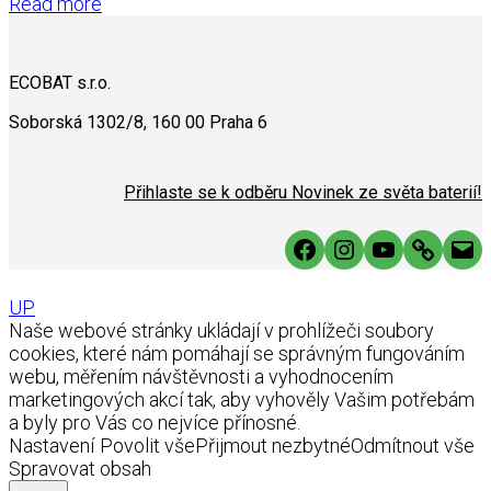
Read more
ECOBAT s.r.o.
Soborská 1302/8, 160 00 Praha 6
Přihlaste se k odběru Novinek ze světa baterií!
Facebook
Instagram
YouTube
Link
Mai
UP
Naše webové stránky ukládají v prohlížeči soubory
cookies, které nám pomáhají se správným fungováním
webu, měřením návštěvnosti a vyhodnocením
marketingových akcí tak, aby vyhověly Vašim potřebám
a byly pro Vás co nejvíce přínosné.
Nastavení
Povolit vše
Přijmout nezbytné
Odmítnout vše
Spravovat obsah