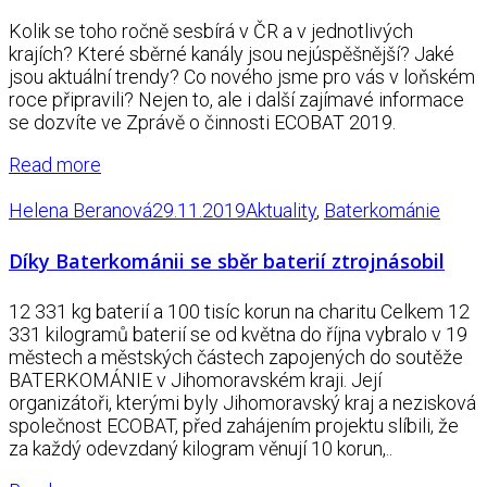
Kolik se toho ročně sesbírá v ČR a v jednotlivých
krajích? Které sběrné kanály jsou nejúspěšnější? Jaké
jsou aktuální trendy? Co nového jsme pro vás v loňském
roce připravili? Nejen to, ale i další zajímavé informace
se dozvíte ve Zprávě o činnosti ECOBAT 2019.
Read more
Helena Beranová
29.11.2019
Aktuality
,
Baterkománie
Díky Baterkománii se sběr baterií ztrojnásobil
12 331 kg baterií a 100 tisíc korun na charitu Celkem 12
331 kilogramů baterií se od května do října vybralo v 19
městech a městských částech zapojených do soutěže
BATERKOMÁNIE v Jihomoravském kraji. Její
organizátoři, kterými byly Jihomoravský kraj a nezisková
společnost ECOBAT, před zahájením projektu slíbili, že
za každý odevzdaný kilogram věnují 10 korun,..