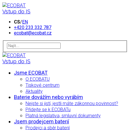
Vstup do IS
CS
/
EN
+420 233 332 787
ecobat@ecobat.cz
Vstup do IS
Jsme ECOBAT
O ECOBATU
Tiskové centrum
Aktuality
Baterie dovážím nebo vyrábím
Nejste si jistí, jestli máte zákonnou povinnost?
Přidejte se k ECOBATu
Platná legislativa, smluvní dokumenty
Jsem prodejcem baterií
Prodejci a sběr baterií