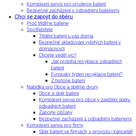
Komplexní servis pro prodejce baterií
Bezpečné zacházení s odpadními bateriemi
Chci se zapojit do sběru
Proč třídíme baterie
Spotřebitelé
Třídění baterií u vás doma
Bezpečné skladování vybitých baterií v
domácnosti
Chcete vědět víc?
Jak probíhá recyklace odpadních
baterií
Evropský týden recyklace baterií?
Z historie baterií
Nabídka pro Obce a sběrné dvory
Obce a sběr baterií
Komplexní servis pro obce v zajištění sběru
odpadních baterií
Zapojte občany
Bezpečné zacházení s odpadními bateriemi
Komplexní servis pro firmy
Sběr baterií ve firmách, v provozu i kanceláři