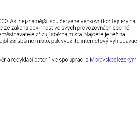
000. Asi nejznámější jsou červené venkovní kontejnery na
once ze zákona povinnost ve svých provozovnách sběrné
městnavatelé zřizují sběrná místa. Najdete je též na
nejbližší sběrné místo, pak využijte internetový vyhledavač
běr a recyklaci baterií, ve spolupráci s
Moravskoslezským