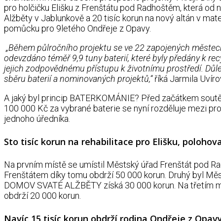
pro holčičku Elišku z Frenštátu pod Radhoštěm, která od 
Alžběty v Jablunkově a 20 tisíc korun na nový altán v mate
pomůcku pro 9letého Ondřeje z Opavy.
„Během půlročního projektu se ve 22 zapojených městech
odevzdáno téměř 9,9 tuny baterií, které byly předány k re
jejich zodpovědnému přístupu k životnímu prostředí. Důle
sběru baterií a nominovaných projektů,“
říká Jarmila Uvír
A jaký byl princip BATERKOMÁNIE? Před začátkem soutěže
100 000 Kč za vybrané baterie se nyní rozděluje mezi pr
jednoho úředníka.
Sto tisíc korun na rehabilitace pro Elišku, polohov
Na prvním místě se umístil Městský úřad Frenštát pod R
Frenštátem díky tomu obdrží 50 000 korun. Druhý byl M
DOMOV SVATÉ ALŽBĚTY získá 30 000 korun. Na třetím m
obdrží 20 000 korun.
Navíc 15 tisíc korun obdrží rodina Ondřeje z Opav