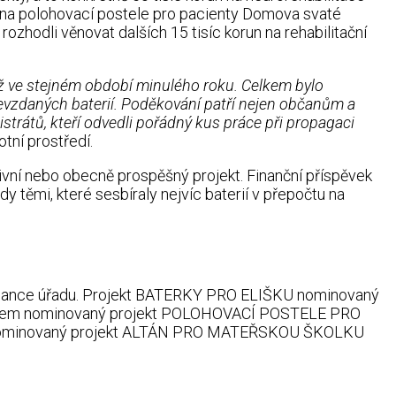
un na polohovací postele pro pacienty Domova svaté
ozhodli věnovat dalších 15 tisíc korun na rehabilitační
ž ve stejném období minulého roku. Celkem bylo
odevzdaných baterií. Poděkování patří nejen občanům a
trátů, kteří odvedli pořádný kus práce při propagaci
tní prostředí.
vní nebo obecně prospěšný projekt. Finanční příspěvek
dy těmi, které sesbíraly nejvíc baterií v přepočtu na
ěstnance úřadu. Projekt BATERKY PRO ELIŠKU nominovaný
lunkovem nominovaný projekt POLOHOVACÍ POSTELE PRO
jím nominovaný projekt ALTÁN PRO MATEŘSKOU ŠKOLKU