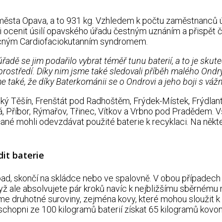
města Opava, a to 931 kg. Vzhledem k počtu zaměstnanců úř
dli ocenit úsilí opavského úřadu čestným uznáním a přispět 
 vzácným Cardiofaciokutanním syndromem.
ě se jim podařilo vybrat téměř tunu baterií, a to je skuteč
 prostředí. Díky nim jsme také sledovali příběh malého Ondry
me také, že díky Baterkománii se o Ondrovi a jeho boji s váž
ý Těšín, Frenštát pod Radhoštěm, Frýdek-Místek, Frýdlant 
ová, Příbor, Rýmařov, Třinec, Vítkov a Vrbno pod Pradědem.
bčané mohli odevzdávat použité baterie k recyklaci. Na něk
dit baterie
, skončí na skládce nebo ve spalovně. V obou případech se 
 ale absolvujete pár kroků navíc k nejbližšímu sběrnému mí
váme druhotné suroviny, zejména kovy, které mohou sloužit 
chopni ze 100 kilogramů baterií získat 65 kilogramů kovono