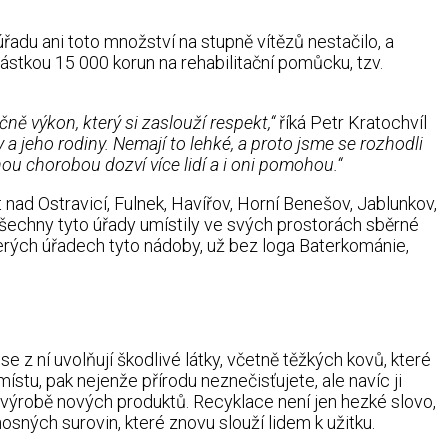
adu ani toto množství na stupně vítězů nestačilo, a
částkou 15 000 korun na rehabilitační pomůcku, tzv.
ně výkon, který si zaslouží respekt,“
říká Petr Kratochvíl
 a jeho rodiny. Nemají to lehké, a proto jsme se rozhodli
nou chorobou dozví více lidí a i oni pomohou.“
nad Ostravicí, Fulnek, Havířov, Horní Benešov, Jablunkov,
 Všechny tyto úřady umístily ve svých prostorách sběrné
terých úřadech tyto nádoby, už bez loga Baterkománie,
z ní uvolňují škodlivé látky, včetně těžkých kovů, které
stu, pak nejenže přírodu neznečisťujete, ale navíc ji
k výrobě nových produktů. Recyklace není jen hezké slovo,
sných surovin, které znovu slouží lidem k užitku.