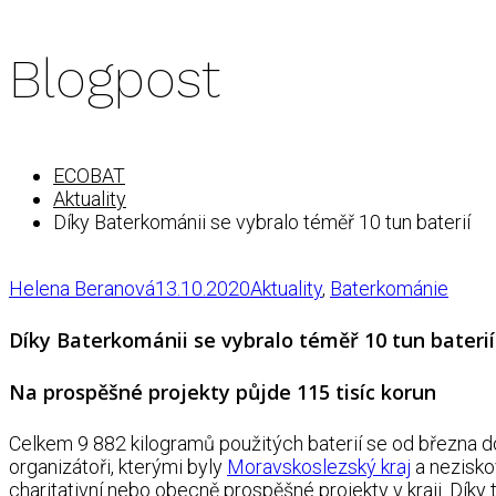
Blogpost
ECOBAT
Aktuality
Díky Baterkománii se vybralo téměř 10 tun baterií
Helena Beranová
13.10.2020
Aktuality
,
Baterkománie
Díky Baterkománii se vybralo téměř 10 tun baterií
Na prospěšné projekty půjde 115 tisíc korun
Celkem 9 882 kilogramů použitých baterií se od března 
organizátoři, kterými byly
Moravskoslezský kraj
a nezisko
charitativní nebo obecně prospěšné projekty v kraji. Díky