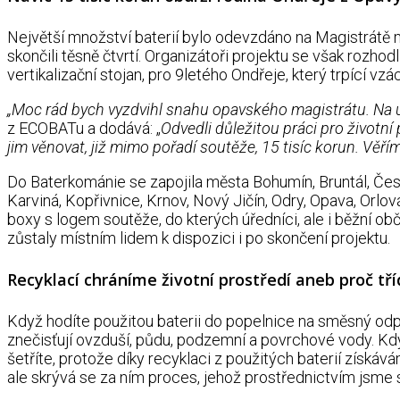
Největší množství baterií bylo odevzdáno na Magistrátě 
skončili těsně čtvrtí. Organizátoři projektu se však rozho
vertikalizační stojan, pro 9letého Ondřeje, který trpící
„Moc rád bych vyzdvihl snahu opavského magistrátu. Na úřad
z ECOBATu a dodává: „
Odvedli důležitou práci pro životní
jim věnovat, již mimo pořadí soutěže, 15 tisíc korun. Věří
Do Baterkománie se zapojila města Bohumín, Bruntál, Česk
Karviná, Kopřivnice, Krnov, Nový Jičín, Odry, Opava, Orl
boxy s logem soutěže, do kterých úředníci, ale i běžní o
zůstaly místním lidem k dispozici i po skončení projektu.
Recyklací chráníme životní prostředí aneb proč tří
Když hodíte použitou baterii do popelnice na směsný odpad
znečisťují ovzduší, půdu, podzemní a povrchové vody. Když
šetříte, protože díky recyklaci z použitých baterií získá
ale skrývá se za ním proces, jehož prostřednictvím jsme s