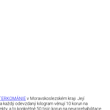
TERKOMÁNIE
v Moravskoslezském kraji. Její
za každý odevzdaný kilogram věnují 10 korun na
kty, a to konkrétně 50 tisíc korun na neurorehabilitace