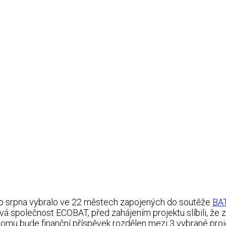
do srpna vybralo ve 22 městech zapojených do soutěže
BA
vá společnost ECOBAT, před zahájením projektu slíbili, že 
 tomu bude finanční příspěvek rozdělen mezi 3 vybrané proje