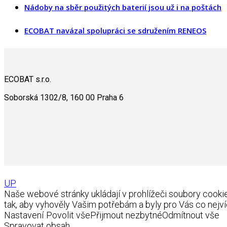
Nádoby na sběr použitých baterií jsou už i na poštách
ECOBAT navázal spolupráci se sdružením RENEOS
ECOBAT s.r.o.
Soborská 1302/8, 160 00 Praha 6
UP
Naše webové stránky ukládají v prohlížeči soubory coo
tak, aby vyhověly Vašim potřebám a byly pro Vás co nejví
Nastavení
Povolit vše
Přijmout nezbytné
Odmítnout vše
Spravovat obsah