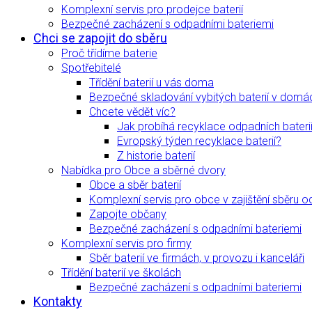
Komplexní servis pro prodejce baterií
Bezpečné zacházení s odpadními bateriemi
Chci se zapojit do sběru
Proč třídíme baterie
Spotřebitelé
Třídění baterií u vás doma
Bezpečné skladování vybitých baterií v domá
Chcete vědět víc?
Jak probíhá recyklace odpadních bateri
Evropský týden recyklace baterií?
Z historie baterií
Nabídka pro Obce a sběrné dvory
Obce a sběr baterií
Komplexní servis pro obce v zajištění sběru o
Zapojte občany
Bezpečné zacházení s odpadními bateriemi
Komplexní servis pro firmy
Sběr baterií ve firmách, v provozu i kanceláři
Třídění baterií ve školách
Bezpečné zacházení s odpadními bateriemi
Kontakty