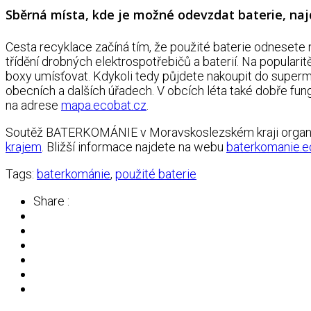
Sběrná místa, kde je možné odevzdat baterie, na
Cesta recyklace začíná tím, že použité baterie odnesete 
třídění drobných elektrospotřebičů a baterií. Na popula
boxy umísťovat. Kdykoli tedy půjdete nakoupit do superma
obecních a dalších úřadech. V obcích léta také dobře fungu
na adrese
mapa.ecobat.cz
.
Soutěž BATERKOMÁNIE v Moravskoslezském kraji organi
krajem
. Bližší informace najdete na webu
baterkomanie.e
Tags:
baterkománie
,
použité baterie
Share :