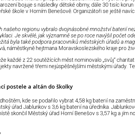
narození bojuje s následky dětské obrny, dále 30 tisíc kor
řské škole v Horním Benešově. Organizátoři se ještě navíc r
 našeho regionu vybralo dvojnásobné množství baterií ne
cyklaci. Je skvělé, jak významně se po roce navýšil počet 
žitá byla také podpora pracovníků městských úřadů a magis
ová, náměstkyně hejtmana Moravskoslezského kraje pro živo
 každé z 22 soutěžících měst nominovalo „svůj“ charitati
ojekty navržené třemi nejúspěšnějšími městskými úřady
.
Te
ací postele a altán do školky
adhoštěm, kde se podařilo vybrat 4,58 kg baterií na zam
ěstský úřad Jablunkov s 3,6 kg baterií na úředníka. Jab
ístě skončil Městský úřad Horní Benešov s 3,57 kg a 
y