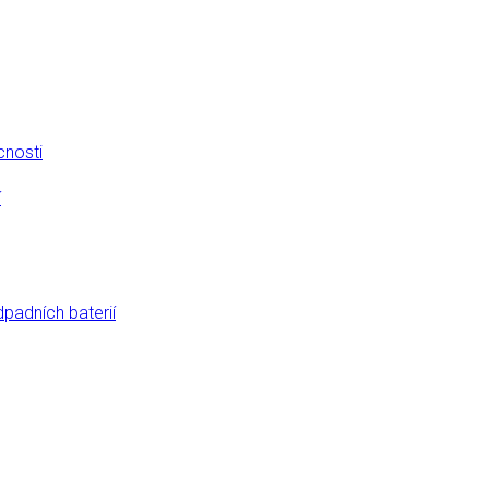
cnosti
í
dpadních baterií