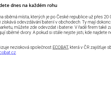
jdete dnes na každém rohu
na sběrná místa, kterých je po České republice už přes 20 
ritě získává odevzdávání baterií v obchodech. Ty mají dok
rketu, můžete zde odevzdat i baterie. V řadě firem také za
jí sběrné dvory. A pokud si stále nejste jisti, kde najdete 
zuje nezisková společnost
ECOBAT
, která v ČR zajišťuje s
cobat.cz
.