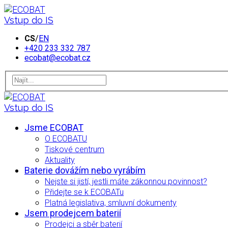
Vstup do IS
CS
/
EN
+420 233 332 787
ecobat@ecobat.cz
Vstup do IS
Jsme ECOBAT
O ECOBATU
Tiskové centrum
Aktuality
Baterie dovážím nebo vyrábím
Nejste si jistí, jestli máte zákonnou povinnost?
Přidejte se k ECOBATu
Platná legislativa, smluvní dokumenty
Jsem prodejcem baterií
Prodejci a sběr baterií