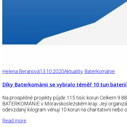
Helena Beranová
13.10.2020
Aktuality
,
Baterkománie
Díky Baterkománii se vybralo téměř 10 tun baterií
Na prospěšné projekty půjde 115 tisíc korun Celkem 9 8
BATERKOMÁNIE v Moravskoslezském kraji. Její organizátoř
odevzdaný kilogram věnují 10 korun na charitativní nebo 
Read more