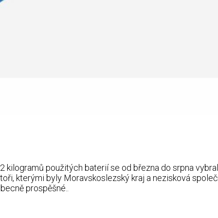
82 kilogramů použitých baterií se od března do srpna vyb
i, kterými byly Moravskoslezský kraj a nezisková společno
obecně prospěšné..