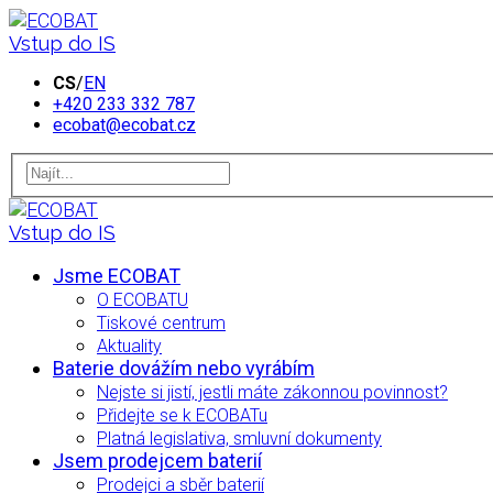
Vstup do IS
CS
/
EN
+420 233 332 787
ecobat@ecobat.cz
Vstup do IS
Jsme ECOBAT
O ECOBATU
Tiskové centrum
Aktuality
Baterie dovážím nebo vyrábím
Nejste si jistí, jestli máte zákonnou povinnost?
Přidejte se k ECOBATu
Platná legislativa, smluvní dokumenty
Jsem prodejcem baterií
Prodejci a sběr baterií