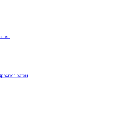
cnosti
í
dpadních baterií