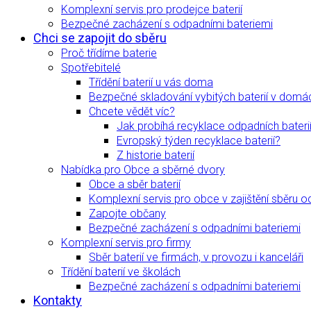
Komplexní servis pro prodejce baterií
Bezpečné zacházení s odpadními bateriemi
Chci se zapojit do sběru
Proč třídíme baterie
Spotřebitelé
Třídění baterií u vás doma
Bezpečné skladování vybitých baterií v domá
Chcete vědět víc?
Jak probíhá recyklace odpadních bateri
Evropský týden recyklace baterií?
Z historie baterií
Nabídka pro Obce a sběrné dvory
Obce a sběr baterií
Komplexní servis pro obce v zajištění sběru o
Zapojte občany
Bezpečné zacházení s odpadními bateriemi
Komplexní servis pro firmy
Sběr baterií ve firmách, v provozu i kanceláři
Třídění baterií ve školách
Bezpečné zacházení s odpadními bateriemi
Kontakty