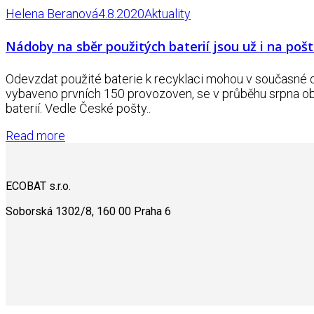
Helena Beranová
4.8.2020
Aktuality
Nádoby na sběr použitých baterií jsou už i na poš
Odevzdat použité baterie k recyklaci mohou v současné d
vybaveno prvních 150 provozoven, se v průběhu srpna obje
baterií. Vedle České pošty..
Read more
ECOBAT s.r.o.
Soborská 1302/8, 160 00 Praha 6