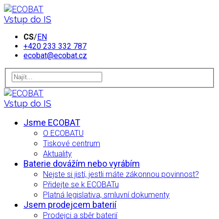
Vstup do IS
CS
/
EN
+420 233 332 787
ecobat@ecobat.cz
Vstup do IS
Jsme ECOBAT
O ECOBATU
Tiskové centrum
Aktuality
Baterie dovážím nebo vyrábím
Nejste si jistí, jestli máte zákonnou povinnost?
Přidejte se k ECOBATu
Platná legislativa, smluvní dokumenty
Jsem prodejcem baterií
Prodejci a sběr baterií