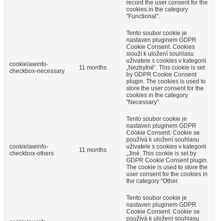
record the user consent for the
cookies in the category
"Functional".
Tento soubor cookie je
nastaven pluginem GDPR
Cookie Consent. Cookies
slouží k uložení souhlasu
uživatele s cookies v kategorii
cookielawinfo-
11 months
„Nezbytné“. This cookie is set
checkbox-necessary
by GDPR Cookie Consent
plugin. The cookies is used to
store the user consent for the
cookies in the category
"Necessary".
Tento soubor cookie je
nastaven pluginem GDPR
Cookie Consent. Cookie se
používá k uložení souhlasu
cookielawinfo-
uživatele s cookies v kategorii
11 months
checkbox-others
„Jiné. This cookie is set by
GDPR Cookie Consent plugin.
The cookie is used to store the
user consent for the cookies in
the category "Other.
Tento soubor cookie je
nastaven pluginem GDPR
Cookie Consent. Cookie se
používá k uložení souhlasu