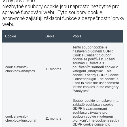
Vždy povoleno
Nezbytné soubory cookie jsou naprosto nezbytné pro
správné fungování webu. Tyto soubory cookie
anonymně zajišťují základní funkce a bezpečnostní prvky
webu.
Cookie
Délka
Popis
Tento soubor cookie je
nastaven pluginem GDPR
Cookie Consent. Soubor
cookie se používá k uložení
souhlasu uživatele s
cookielawinfo-
používáním souborů cookie v
11 months
checkbox-analytics
kategorii „Analytika“. This
cookie is set by GDPR Cookie
Consent plugin. The cookie is
used to store the user consent
for the cookies in the category
"Analytics".
Soubor cookie je nastaven na
základě souhlasu s cookie
GDPR k zaznamenání
souhlasu uživatele pro
cookielawinfo-
soubory cookie v kategorii
11 months
checkbox-functional
„Funkční“. The cookie is set by
GDPR cookie consent to