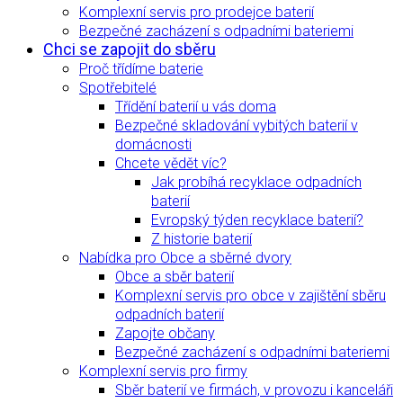
Komplexní servis pro prodejce baterií
Bezpečné zacházení s odpadními bateriemi
Chci se zapojit do sběru
Proč třídíme baterie
Spotřebitelé
Třídění baterií u vás doma
Bezpečné skladování vybitých baterií v
domácnosti
Chcete vědět víc?
Jak probíhá recyklace odpadních
baterií
Evropský týden recyklace baterií?
Z historie baterií
Nabídka pro Obce a sběrné dvory
Obce a sběr baterií
Komplexní servis pro obce v zajištění sběru
odpadních baterií
Zapojte občany
Bezpečné zacházení s odpadními bateriemi
Komplexní servis pro firmy
Sběr baterií ve firmách, v provozu i kanceláři