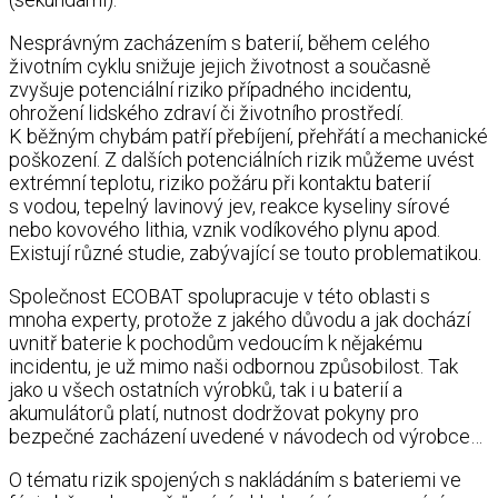
Nesprávným zacházením s baterií, během celého
životním cyklu snižuje jejich životnost a současně
zvyšuje potenciální riziko případného incidentu,
ohrožení lidského zdraví či životního prostředí.
K běžným chybám patří přebíjení, přehřátí a mechanické
poškození. Z dalších potenciálních rizik můžeme uvést
extrémní teplotu, riziko požáru při kontaktu baterií
s vodou, tepelný lavinový jev, reakce kyseliny sírové
nebo kovového lithia, vznik vodíkového plynu apod.
Existují různé studie, zabývající se touto problematikou.
Společnost ECOBAT spolupracuje v této oblasti s
mnoha experty, protože z jakého důvodu a jak dochází
uvnitř baterie k pochodům vedoucím k nějakému
incidentu, je už mimo naši odbornou způsobilost. Tak
jako u všech ostatních výrobků, tak i u baterií a
akumulátorů platí, nutnost dodržovat pokyny pro
bezpečné zacházení uvedené v návodech od výrobce…
O tématu
rizik spojených s nakládáním s bateriemi ve