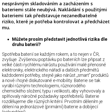
nesprávným skladováním a zacházením s
bateriemi stále neubývá. Nakládání s použitými
bateriemi tak představuje nezanedbatelné
riziko, které je potřeba kontrolovat a předcházet
mu.
Můžete prosím představit jednotlivá rizika dle
druhu baterií?
Spotřeba baterií se každým rokem, a to nejen v ČR,
zvyšuje. Zvýšenou poptávku po bateriích lze připsat z
velké části rychlému nárůstu používání malé přenosné
elektroniky, elektrického nářadí a dalších předmětů
každodenní potřeby, stejně jako nárůst „smart“ produktů
a nově i hojně diskutované e-mobility. Baterie se tak
vyrábí různými technologiemi, různorodého
chemického složení, typu i velikosti, aby vyhovovaly a
splňovaly náročné požadavky spotřebitelů. Baterie
rozdělujeme dle různých kritérií. Prvotním dělením je
dělení na jednorázové (primární) baterie a dobíjecí
(sekundární).