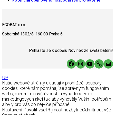
Potenciál oběhového hospodářství pro baterie
ECOBAT s.r.o.
Soborská 1302/8, 160 00 Praha 6
Přihlaste se k odběru Novinek ze světa baterií!
Facebook
Instagram
YouTube
Link
Mai
UP
Naše webové stránky ukládají v prohlížeči soubory
cookies, které nám pomáhají se správným fungováním
webu, měřením návštěvnosti a vyhodnocením
marketingových akcí tak, aby vyhověly Vašim potřebám
a byly pro Vás co nejvíce přínosné.
Nastavení
Povolit vše
Přijmout nezbytné
Odmítnout vše