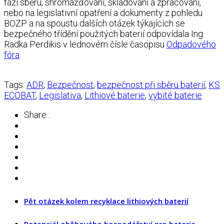
fázi sběru, shromažďování, skladování a zpracování,
nebo na
legislativní opatření a dokumenty z pohledu
BOZP a na spoustu dalších otázek týkajících se
bezpečného třídění použitých baterií odpovídala Ing.
Radka Perdikis v lednovém čísle
časopisu
Odpadového
fóra
.
Tags:
ADR
,
Bezpečnost
,
bezpečnost při sběru baterií
,
KS
ECOBAT
,
Legislativa
,
Lithiové baterie
,
vybité baterie
Share :
Pět otázek kolem recyklace lithiových baterií