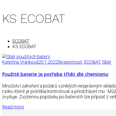
KS ECOBAT
ECOBAT
KS ECOBAT
Kateřina Vránková
20.1.2022
Bezpečnost
,
ECOBAT
,
Sběr
Použité baterie je potřeba třídit dle chemismu
Množství zahoření a požárů vzniklých nesprávným sklado
riziko, které je potřeba kontrolovat a předcházet mu. Můž
zvyšuje. Zvýšenou poptávku po bateriích lze připsat z velk
Read more