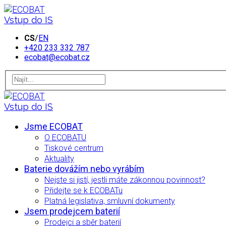
Vstup do IS
CS
/
EN
+420 233 332 787
ecobat@ecobat.cz
Vstup do IS
Jsme ECOBAT
O ECOBATU
Tiskové centrum
Aktuality
Baterie dovážím nebo vyrábím
Nejste si jistí, jestli máte zákonnou povinnost?
Přidejte se k ECOBATu
Platná legislativa, smluvní dokumenty
Jsem prodejcem baterií
Prodejci a sběr baterií