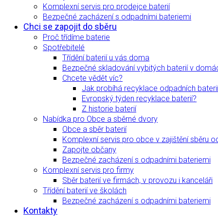
Komplexní servis pro prodejce baterií
Bezpečné zacházení s odpadními bateriemi
Chci se zapojit do sběru
Proč třídíme baterie
Spotřebitelé
Třídění baterií u vás doma
Bezpečné skladování vybitých baterií v domá
Chcete vědět víc?
Jak probíhá recyklace odpadních bateri
Evropský týden recyklace baterií?
Z historie baterií
Nabídka pro Obce a sběrné dvory
Obce a sběr baterií
Komplexní servis pro obce v zajištění sběru o
Zapojte občany
Bezpečné zacházení s odpadními bateriemi
Komplexní servis pro firmy
Sběr baterií ve firmách, v provozu i kanceláři
Třídění baterií ve školách
Bezpečné zacházení s odpadními bateriemi
Kontakty