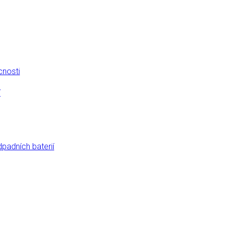
cnosti
í
dpadních baterií