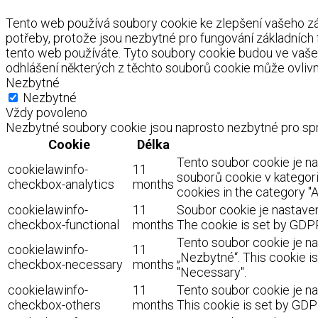
Tento web používá soubory cookie ke zlepšení vašeho záž
potřeby, protože jsou nezbytné pro fungování základních
tento web používáte. Tyto soubory cookie budou ve vaše
odhlášení některých z těchto souborů cookie může ovlivnit
Nezbytné
Nezbytné
Vždy povoleno
Nezbytné soubory cookie jsou naprosto nezbytné pro spr
Cookie
Délka
Tento soubor cookie je n
cookielawinfo-
11
souborů cookie v kategorii
checkbox-analytics
months
cookies in the category "A
cookielawinfo-
11
Soubor cookie je nastaven
checkbox-functional
months
The cookie is set by GDPR
Tento soubor cookie je na
cookielawinfo-
11
„Nezbytné“. This cookie i
checkbox-necessary
months
"Necessary".
cookielawinfo-
11
Tento soubor cookie je na
checkbox-others
months
This cookie is set by GDP