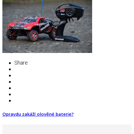
Share :
Opravdu zakáží olověné baterie?