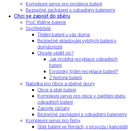
Komplexní servis pro prodejce baterií
Bezpečné zacházení s odpadními bateriemi
Chci se zapojit do sběru
Proč třídíme baterie
Spotřebitelé
Třídění baterií u vás doma
Bezpečné skladování vybitých baterií v
domácnosti
Chcete vědět víc?
Jak probíhá recyklace odpadních
baterií
Evropský týden recyklace baterií?
Z historie baterií
Nabídka pro Obce a sběrné dvory
Obce a sběr baterií
Komplexní servis pro obce v zajištění sběru
odpadních baterií
Zapojte občany
Bezpečné zacházení s odpadními bateriemi
Komplexní servis pro firmy
Sběr baterií ve firmách, v provozu i kanceláři