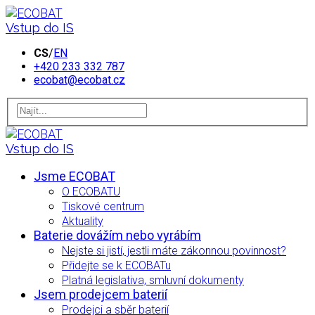
Vstup do IS
CS
/
EN
+420 233 332 787
ecobat@ecobat.cz
Vstup do IS
Jsme ECOBAT
O ECOBATU
Tiskové centrum
Aktuality
Baterie dovážím nebo vyrábím
Nejste si jistí, jestli máte zákonnou povinnost?
Přidejte se k ECOBATu
Platná legislativa, smluvní dokumenty
Jsem prodejcem baterií
Prodejci a sběr baterií