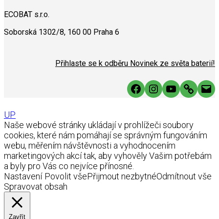
ECOBAT s.r.o.
Soborská 1302/8, 160 00 Praha 6
Přihlaste se k odběru Novinek ze světa baterií!
Facebook
Instagram
YouTube
Link
Mai
UP
Naše webové stránky ukládají v prohlížeči soubory
cookies, které nám pomáhají se správným fungováním
webu, měřením návštěvnosti a vyhodnocením
marketingových akcí tak, aby vyhověly Vašim potřebám
a byly pro Vás co nejvíce přínosné.
Nastavení
Povolit vše
Přijmout nezbytné
Odmítnout vše
Spravovat obsah
Zavřít