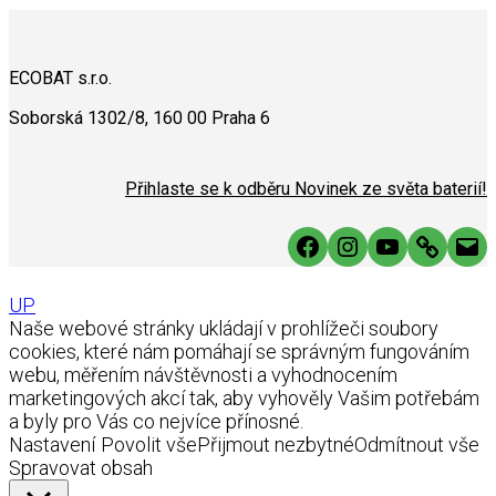
ECOBAT s.r.o.
Soborská 1302/8, 160 00 Praha 6
Přihlaste se k odběru Novinek ze světa baterií!
Facebook
Instagram
YouTube
Link
Mai
UP
Naše webové stránky ukládají v prohlížeči soubory
cookies, které nám pomáhají se správným fungováním
webu, měřením návštěvnosti a vyhodnocením
marketingových akcí tak, aby vyhověly Vašim potřebám
a byly pro Vás co nejvíce přínosné.
Nastavení
Povolit vše
Přijmout nezbytné
Odmítnout vše
Spravovat obsah