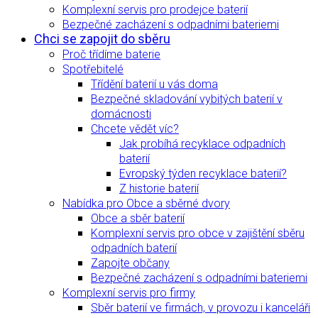
Komplexní servis pro prodejce baterií
Bezpečné zacházení s odpadními bateriemi
Chci se zapojit do sběru
Proč třídíme baterie
Spotřebitelé
Třídění baterií u vás doma
Bezpečné skladování vybitých baterií v
domácnosti
Chcete vědět víc?
Jak probíhá recyklace odpadních
baterií
Evropský týden recyklace baterií?
Z historie baterií
Nabídka pro Obce a sběrné dvory
Obce a sběr baterií
Komplexní servis pro obce v zajištění sběru
odpadních baterií
Zapojte občany
Bezpečné zacházení s odpadními bateriemi
Komplexní servis pro firmy
Sběr baterií ve firmách, v provozu i kanceláři