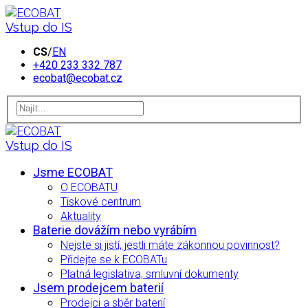
Vstup do IS
CS
/
EN
+420 233 332 787
ecobat@ecobat.cz
Vstup do IS
Jsme ECOBAT
O ECOBATU
Tiskové centrum
Aktuality
Baterie dovážím nebo vyrábím
Nejste si jistí, jestli máte zákonnou povinnost?
Přidejte se k ECOBATu
Platná legislativa, smluvní dokumenty
Jsem prodejcem baterií
Prodejci a sběr baterií