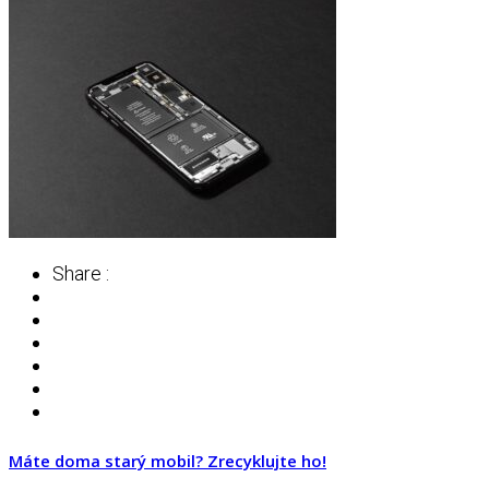
Share :
Máte doma starý mobil? Zrecyklujte ho!