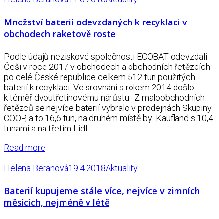
Množství baterií odevzdaných k recyklaci v
obchodech raketově roste
Podle údajů neziskové společnosti ECOBAT odevzdali
Češi v roce 2017 v obchodech a obchodních řetězcích
po celé České republice celkem 512 tun použitých
baterií k recyklaci. Ve srovnání s rokem 2014 došlo
k téměř dvoutřetinovému nárůstu. Z maloobchodních
řetězců se nejvíce baterií vybralo v prodejnách Skupiny
COOP, a to 16,6 tun, na druhém místě byl Kaufland s 10,4
tunami a na třetím Lidl..
Read more
Helena Beranová
19.4.2018
Aktuality
Baterií kupujeme stále více, nejvíce v zimních
měsících, nejméně v létě