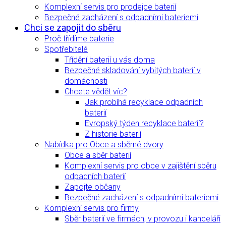
Komplexní servis pro prodejce baterií
Bezpečné zacházení s odpadními bateriemi
Chci se zapojit do sběru
Proč třídíme baterie
Spotřebitelé
Třídění baterií u vás doma
Bezpečné skladování vybitých baterií v
domácnosti
Chcete vědět víc?
Jak probíhá recyklace odpadních
baterií
Evropský týden recyklace baterií?
Z historie baterií
Nabídka pro Obce a sběrné dvory
Obce a sběr baterií
Komplexní servis pro obce v zajištění sběru
odpadních baterií
Zapojte občany
Bezpečné zacházení s odpadními bateriemi
Komplexní servis pro firmy
Sběr baterií ve firmách, v provozu i kanceláři