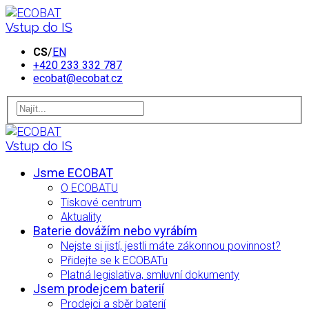
Vstup do IS
CS
/
EN
+420 233 332 787
ecobat@ecobat.cz
Vstup do IS
Jsme ECOBAT
O ECOBATU
Tiskové centrum
Aktuality
Baterie dovážím nebo vyrábím
Nejste si jistí, jestli máte zákonnou povinnost?
Přidejte se k ECOBATu
Platná legislativa, smluvní dokumenty
Jsem prodejcem baterií
Prodejci a sběr baterií