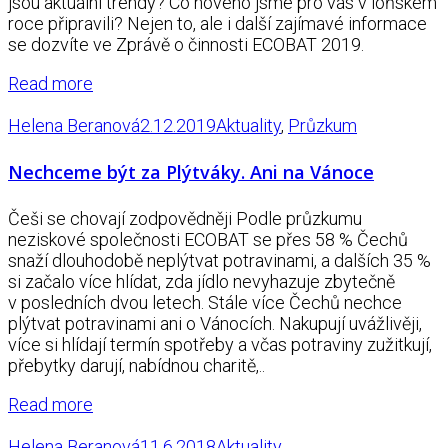
jsou aktuální trendy? Co nového jsme pro vás v loňském
roce připravili? Nejen to, ale i další zajímavé informace
se dozvíte ve Zprávě o činnosti ECOBAT 2019.
Read more
Helena Beranová
2.12.2019
Aktuality
,
Průzkum
Nechceme být za Plýtváky. Ani na Vánoce
Češi se chovají zodpovědněji Podle průzkumu
neziskové společnosti ECOBAT se přes 58 % Čechů
snaží dlouhodobě neplýtvat potravinami, a dalších 35 %
si začalo více hlídat, zda jídlo nevyhazuje zbytečně
v posledních dvou letech. Stále více Čechů nechce
plýtvat potravinami ani o Vánocích. Nakupují uvážlivěji,
více si hlídají termín spotřeby a včas potraviny zužitkují,
přebytky darují, nabídnou charitě,..
Read more
Helena Beranová
11.6.2018
Aktuality