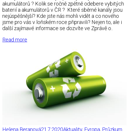
akumulátorů ? Kolik se ročně zpětně odebere vybitých
baterií a akumulátorů v ČR ? Které sběrné kanály jsou
nejúspěšnější? Kde jste nás mohli vidět a co nového
jsme pro vás v loňském roce připravili? Nejen to, ale i
další zajímavé informace se dozvíte ve Zprávě o..
Read more
Helena Beranová
21.7.2020
Aktuality
,
Evropa
,
Průzkum