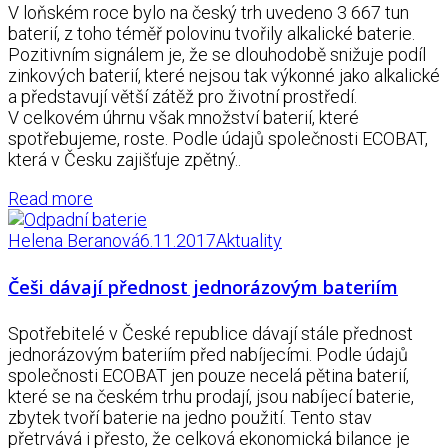
V loňském roce bylo na český trh uvedeno 3 667 tun
baterií, z toho téměř polovinu tvořily alkalické baterie.
Pozitivním signálem je, že se dlouhodobě snižuje podíl
zinkových baterií, které nejsou tak výkonné jako alkalické
a představují větší zátěž pro životní prostředí.
V celkovém úhrnu však množství baterií, které
spotřebujeme, roste. Podle údajů společnosti ECOBAT,
která v Česku zajišťuje zpětný..
Read more
Helena Beranová
6.11.2017
Aktuality
Češi dávají přednost jednorázovým bateriím
Spotřebitelé v České republice dávají stále přednost
jednorázovým bateriím před nabíjecími. Podle údajů
společnosti ECOBAT jen pouze necelá pětina baterií,
které se na českém trhu prodají, jsou nabíjecí baterie,
zbytek tvoří baterie na jedno použití. Tento stav
přetrvává i přesto, že celková ekonomická bilance je