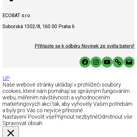
ECOBAT s.r.o.
Soborská 1302/8, 160 00 Praha 6
Přihlaste se k odběru Novinek ze světa baterií!
Facebook
Instagram
YouTube
Link
Mai
UP
Naše webové stránky ukládají v prohlížeči soubory
cookies, které nám pomáhají se správným fungováním
webu, měřením návštěvnosti a vyhodnocením
marketingových akcí tak, aby vyhověly Vašim potřebám
a byly pro Vás co nejvíce přínosné.
Nastavení
Povolit vše
Přijmout nezbytné
Odmítnout vše
Spravovat obsah