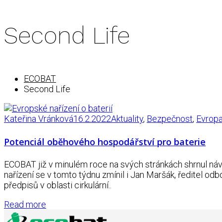
Second Life
ECOBAT
Second Life
Kateřina Vránková
16.2.2022
Aktuality
,
Bezpečnost
,
Evrop
Potenciál oběhového hospodářství pro baterie
ECOBAT již v minulém roce na svých stránkách shrnul náv
nařízení se v tomto týdnu zmínil i Jan Maršák, ředitel od
předpisů v oblasti cirkulární..
Read more