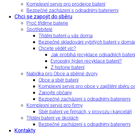
Komplexní servis pro prodejce baterií
Bezpečné zacházení s odpadními bateriemi
Chci se zapojit do sběru
Proč třídíme baterie
Spotřebitelé
Třídění baterií u vás doma
Bezpečné skladování vybitých baterií v domá
Chcete vědět víc?
Jak probíhá recyklace odpadních bateri
Evropský týden recyklace baterií?
Z historie baterií
Nabídka pro Obce a sběrné dvory
Obce a sběr baterií
Komplexní servis pro obce v zajištění sběru o
Zapojte občany
Bezpečné zacházení s odpadními bateriemi
Komplexní servis pro firmy
Sběr baterií ve firmách, v provozu i kanceláři
Třídění baterií ve školách
Bezpečné zacházení s odpadními bateriemi
Kontakty