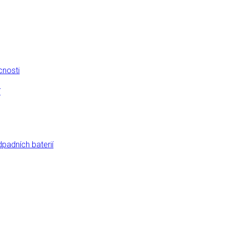
cnosti
í
dpadních baterií