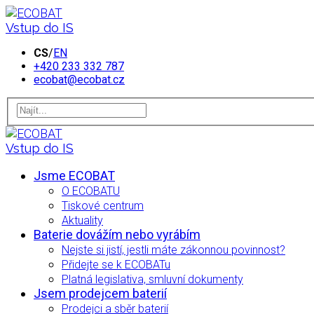
Vstup do IS
CS
/
EN
+420 233 332 787
ecobat@ecobat.cz
Vstup do IS
Jsme ECOBAT
O ECOBATU
Tiskové centrum
Aktuality
Baterie dovážím nebo vyrábím
Nejste si jistí, jestli máte zákonnou povinnost?
Přidejte se k ECOBATu
Platná legislativa, smluvní dokumenty
Jsem prodejcem baterií
Prodejci a sběr baterií