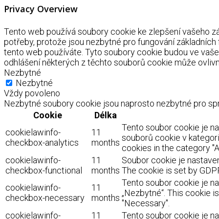
Privacy Overview
Tento web používá soubory cookie ke zlepšení vašeho záž
potřeby, protože jsou nezbytné pro fungování základních
tento web používáte. Tyto soubory cookie budou ve vaše
odhlášení některých z těchto souborů cookie může ovlivnit
Nezbytné
Nezbytné
Vždy povoleno
Nezbytné soubory cookie jsou naprosto nezbytné pro spr
Cookie
Délka
Tento soubor cookie je n
cookielawinfo-
11
souborů cookie v kategorii
checkbox-analytics
months
cookies in the category "A
cookielawinfo-
11
Soubor cookie je nastaven
checkbox-functional
months
The cookie is set by GDPR
Tento soubor cookie je na
cookielawinfo-
11
„Nezbytné“. This cookie i
checkbox-necessary
months
"Necessary".
cookielawinfo-
11
Tento soubor cookie je na